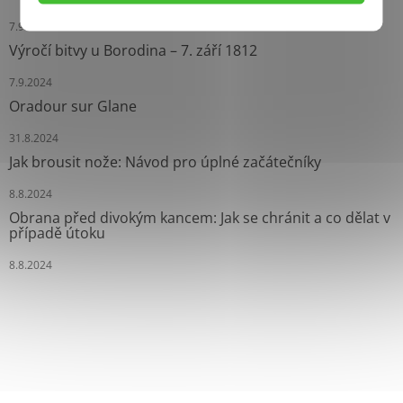
7.9.2024
Výročí bitvy u Borodina – 7. září 1812
7.9.2024
Oradour sur Glane
31.8.2024
Jak brousit nože: Návod pro úplné začátečníky
8.8.2024
Obrana před divokým kancem: Jak se chránit a co dělat v
případě útoku
8.8.2024