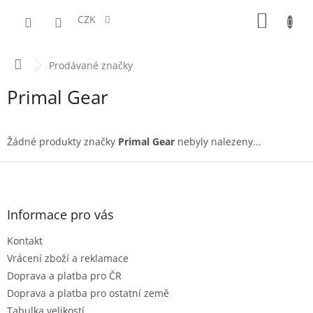
Přejít
NÁKUPN
na
CZK
obsah
KOŠÍK
Domů
Prodávané značky
Primal Gear
Žádné produkty značky
Primal Gear
nebyly nalezeny...
Z
á
p
a
Informace pro vás
t
Kontakt
í
Vrácení zboží a reklamace
Doprava a platba pro ČR
Doprava a platba pro ostatní země
Tabulka velikostí