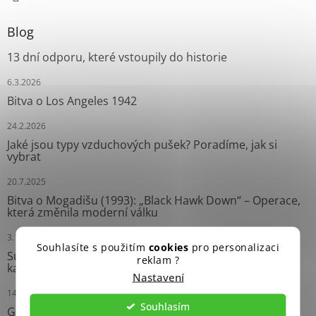
Blog
13 dní odporu, které vstoupily do historie
6.3.2026
Bitva o Los Angeles 1942
24.2.2026
Jaké jsou typy vzduchových pušek? Poradíme, jak si
vybrat
20.7.2025
Bitva o Mogadišu (1993): „Black Hawk Down“ – Operace,
která změnila moderní válku
3.10.2024
Souhlasíte s použitím
cookies
pro personalizaci
Survival náramky: Neprávem opomíjení pomocníci
reklam ?
každého dobrodruha
Nastavení
14.9.2024
Souhlasím
Grease Gun: Ikonický Samopal Druhé světové války