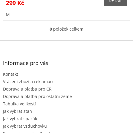
DETAIL
299 Kč
M
8
položek celkem
O
v
l
Z
á
á
d
p
a
a
Informace pro vás
c
t
í
Kontakt
í
p
r
Vrácení zboží a reklamace
v
Doprava a platba pro ČR
k
Doprava a platba pro ostatní země
y
Tabulka velikostí
v
ý
Jak vybrat stan
p
Jak vybrat spacák
i
Jak vybrat vzduchovku
s
u