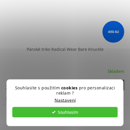
490 Kč
Pánské triko Radical Wear Bare Knuckle
Skladem
DETAIL
299 Kč
Souhlasíte s použitím
cookies
pro personalizaci
reklam ?
XL
Nastavení
Souhlasím