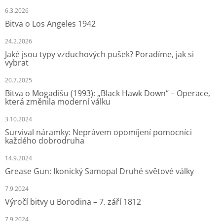
6.3.2026
Bitva o Los Angeles 1942
24.2.2026
Jaké jsou typy vzduchových pušek? Poradíme, jak si
vybrat
20.7.2025
Bitva o Mogadišu (1993): „Black Hawk Down“ – Operace,
která změnila moderní válku
3.10.2024
Survival náramky: Neprávem opomíjení pomocníci
každého dobrodruha
14.9.2024
Grease Gun: Ikonický Samopal Druhé světové války
7.9.2024
Výročí bitvy u Borodina – 7. září 1812
7.9.2024