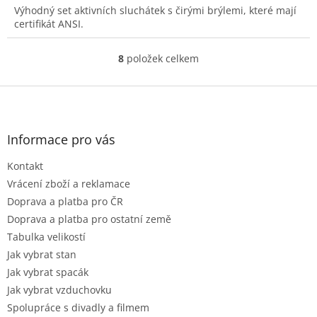
Výhodný set aktivních sluchátek s čirými brýlemi, které mají
certifikát ANSI.
8
položek celkem
O
v
l
Z
á
á
d
p
a
a
Informace pro vás
c
t
í
Kontakt
í
p
r
Vrácení zboží a reklamace
v
Doprava a platba pro ČR
k
Doprava a platba pro ostatní země
y
Tabulka velikostí
v
ý
Jak vybrat stan
p
Jak vybrat spacák
i
Jak vybrat vzduchovku
s
u
Spolupráce s divadly a filmem