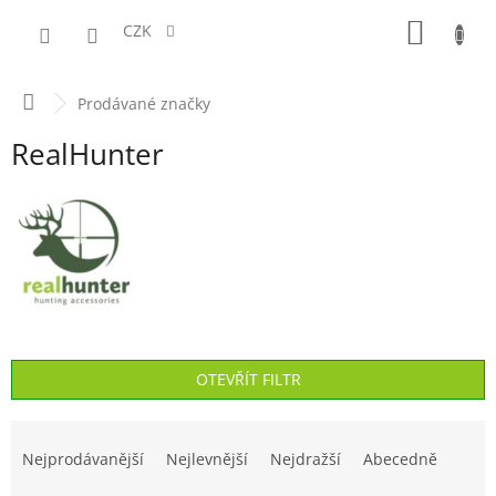
Přejít
NÁKUPN
na
CZK
obsah
KOŠÍK
Domů
Prodávané značky
RealHunter
OTEVŘÍT FILTR
Ř
a
Nejprodávanější
Nejlevnější
Nejdražší
Abecedně
z