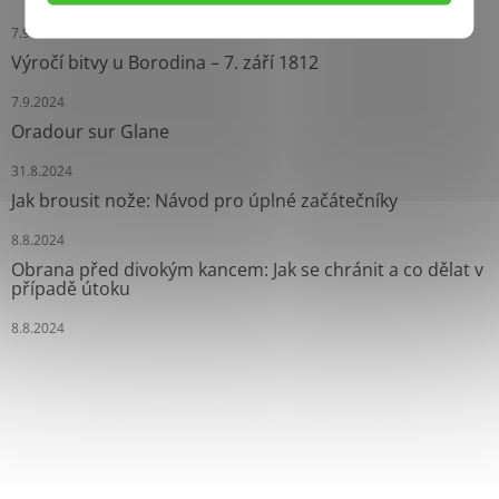
7.9.2024
Výročí bitvy u Borodina – 7. září 1812
7.9.2024
Oradour sur Glane
31.8.2024
Jak brousit nože: Návod pro úplné začátečníky
8.8.2024
Obrana před divokým kancem: Jak se chránit a co dělat v
případě útoku
8.8.2024