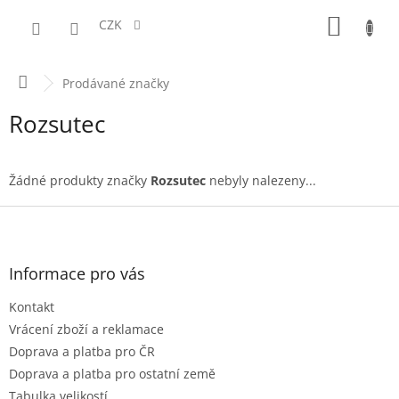
Přejít
NÁKUPN
na
CZK
obsah
KOŠÍK
Domů
Prodávané značky
Rozsutec
Žádné produkty značky
Rozsutec
nebyly nalezeny...
Z
á
p
a
Informace pro vás
t
Kontakt
í
Vrácení zboží a reklamace
Doprava a platba pro ČR
Doprava a platba pro ostatní země
Tabulka velikostí