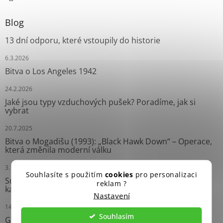
Blog
13 dní odporu, které vstoupily do historie
6.3.2026
Bitva o Los Angeles 1942
24.2.2026
Jaké jsou typy vzduchových pušek? Poradíme, jak si
vybrat
20.7.2025
Bitva o Mogadišu (1993): „Black Hawk Down“ – Operace,
která změnila moderní válku
3.10.2024
Souhlasíte s použitím
cookies
pro personalizaci
Survival náramky: Neprávem opomíjení pomocníci
reklam ?
každého dobrodruha
Nastavení
14.9.2024
Souhlasím
Grease Gun: Ikonický Samopal Druhé světové války