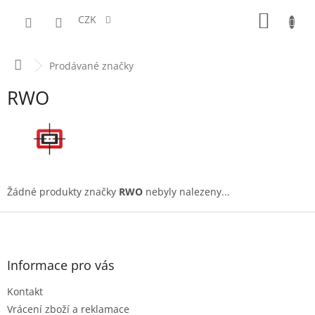
Přejít
NÁKUPN
na
CZK
obsah
KOŠÍK
Domů
Prodávané značky
RWO
Žádné produkty značky
RWO
nebyly nalezeny...
Z
á
p
a
Informace pro vás
t
Kontakt
í
Vrácení zboží a reklamace