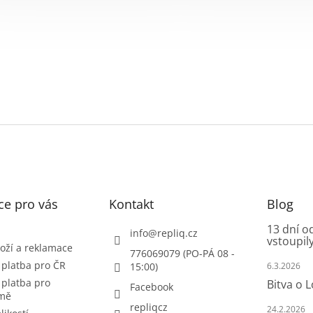
ce pro vás
Kontakt
Blog
13 dní o
info
@
repliq.cz
vstoupily
oží a reklamace
776069079 (PO-PÁ 08 -
 platba pro ČR
15:00)
6.3.2026
 platba pro
Bitva o 
Facebook
emě
repliqcz
24.2.2026