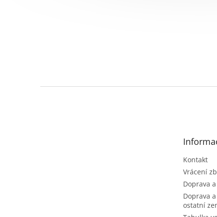
Z
á
p
a
t
Informa
í
Kontakt
Vrácení zb
Doprava a
Doprava a
ostatní z