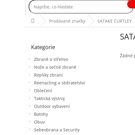
Přejít
na
obsah
Domů
Prodávané značky
SATAKE CURTLEY
P
SAT
o
Přeskočit
s
Kategorie
kategorie
t
r
Žádné 
Zbraně a střelivo
a
Nože a sečné zbraně
n
Repliky zbraní
n
í
Reenacting a sběratelství
p
Oblečení
a
Taktická výstroj
n
Outdoor vybavení
e
Batohy
l
Obuv
Sebeobrana a Security