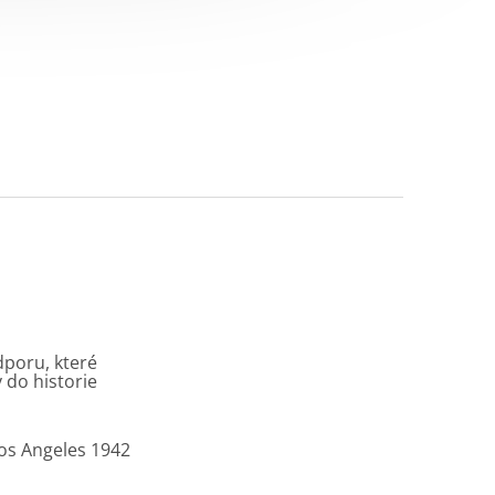
dporu, které
 do historie
Los Angeles 1942