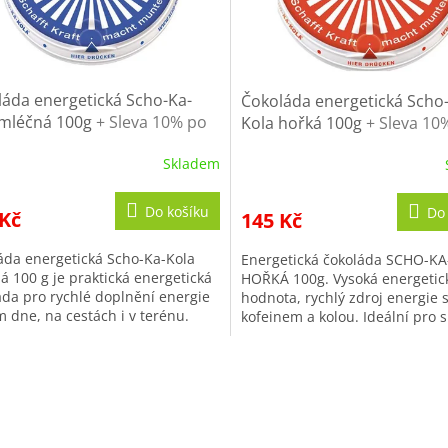
áda energetická Scho-Ka-
Čokoláda energetická Scho
 mléčná 100g
+ Sleva 10% po
Kola hořká 100g
+ Sleva 10
traci
registraci
Skladem
ěrné
Průměrné
cení
hodnocení
ktu
produktu
Do košíku
Do
 Kč
145 Kč
je
4,7
áda energetická Scho-Ka-Kola
Energetická čokoláda SCHO-K
z
á 100 g je praktická energetická
HOŘKÁ 100g. Vysoká energetic
5
áda pro rychlé doplnění energie
hodnota, rychlý zdroj energie 
iček.
hvězdiček.
 dne, na cestách i v terénu.
kofeinem a kolou. Ideální pro s
kompaktnímu balení se...
vojsko a outdoor.
O
v
l
á
d