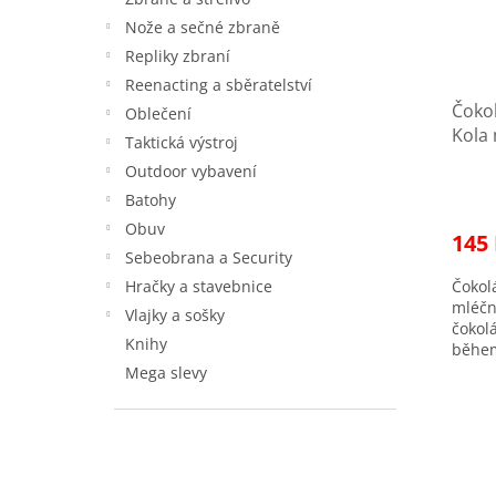
r
u
Nože a sečné zbraně
o
k
Repliky zbraní
d
t
Reenacting a sběratelství
u
ů
Čokol
k
Oblečení
Kola
t
Taktická výstroj
regis
ů
Outdoor vybavení
Prům
Batohy
hodno
produ
Obuv
145
je
Sebeobrana a Security
4,5
Hračky a stavebnice
Čokol
z
mléčn
5
Vlajky a sošky
čokol
hvězd
Knihy
během
Díky 
Mega slevy