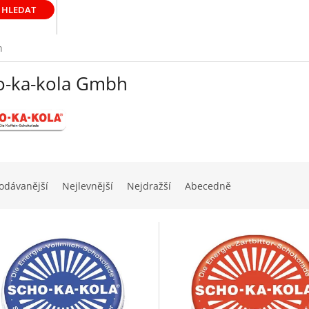
HLEDAT
h
o-ka-kola Gmbh
odávanější
Nejlevnější
Nejdražší
Abecedně