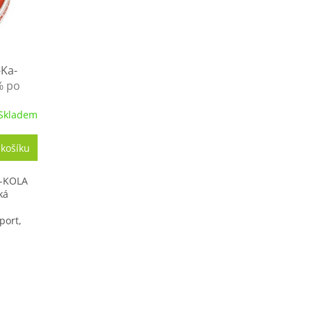
-Ka-
% po
Skladem
 košíku
A-KOLA
ká
s
port,