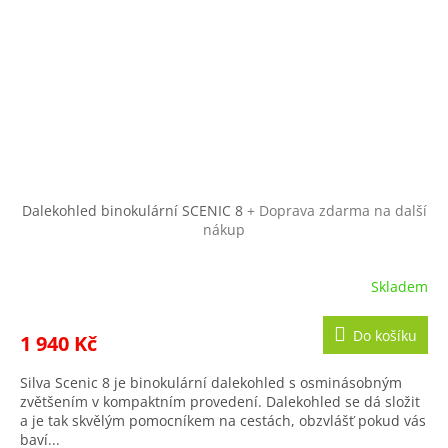
Dalekohled binokulární SCENIC 8
+ Doprava zdarma na další
nákup
Skladem
Do košíku
1 940 Kč
Silva Scenic 8 je binokulární dalekohled s osminásobným
zvětšením v kompaktním provedení. Dalekohled se dá složit
a je tak skvělým pomocníkem na cestách, obzvlášť pokud vás
baví...