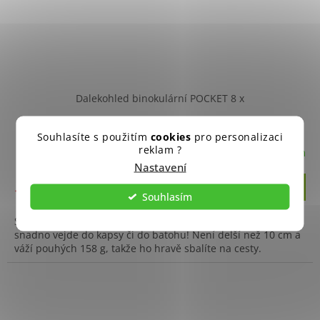
Dalekohled binokulární POCKET 8 x
Souhlasíte s použitím
cookies
pro personalizaci
reklam ?
Skladem
Nastavení
Do košíku
1 250 Kč
Souhlasím
Silva Pocket 8X je lehký binokulární dalekohled, který se
snadno vejde do kapsy či do batohu! Není delší než 10 cm a
váží pouhých 158 g, takže ho hravě sbalíte na cesty.