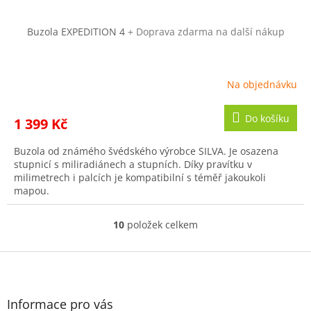
Buzola EXPEDITION 4
+ Doprava zdarma na další nákup
Na objednávku
Do košíku
1 399 Kč
Buzola od známého švédského výrobce SILVA. Je osazena
stupnicí s miliradiánech a stupních. Díky pravítku v
milimetrech i palcích je kompatibilní s téměř jakoukoli
mapou.
10
položek celkem
O
v
l
Z
á
á
d
p
a
a
Informace pro vás
c