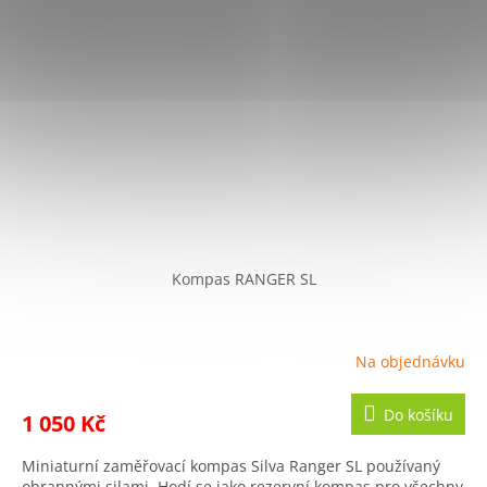
Kompas RANGER SL
Na objednávku
Do košíku
1 050 Kč
Miniaturní zaměřovací kompas Silva Ranger SL používaný
obrannými silami. Hodí se jako rezervní kompas pro všechny