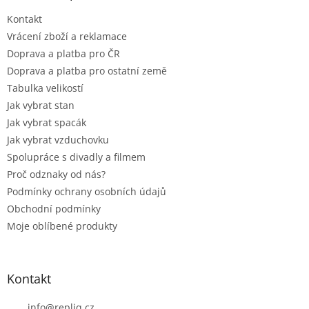
t
í
Kontakt
í
p
r
Vrácení zboží a reklamace
v
Doprava a platba pro ČR
k
Doprava a platba pro ostatní země
y
Tabulka velikostí
v
ý
Jak vybrat stan
p
Jak vybrat spacák
i
Jak vybrat vzduchovku
s
u
Spolupráce s divadly a filmem
Proč odznaky od nás?
Podmínky ochrany osobních údajů
Obchodní podmínky
Moje oblíbené produkty
Kontakt
info
@
repliq.cz