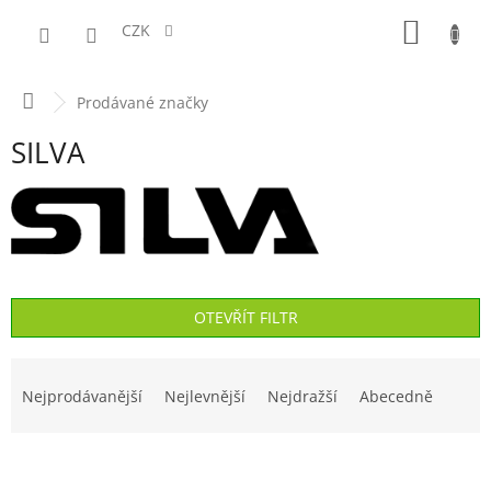
Přejít
NÁKUPN
na
CZK
obsah
KOŠÍK
Domů
Prodávané značky
SILVA
OTEVŘÍT FILTR
Ř
a
Nejprodávanější
Nejlevnější
Nejdražší
Abecedně
z
e
V
n
ý
í