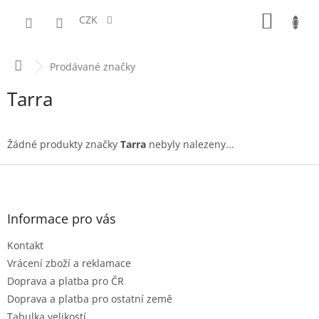
Přejít
NÁKUPN
na
CZK
obsah
KOŠÍK
Domů
Prodávané značky
Tarra
Žádné produkty značky
Tarra
nebyly nalezeny...
Z
á
p
a
Informace pro vás
t
Kontakt
í
Vrácení zboží a reklamace
Doprava a platba pro ČR
Doprava a platba pro ostatní země
Tabulka velikostí