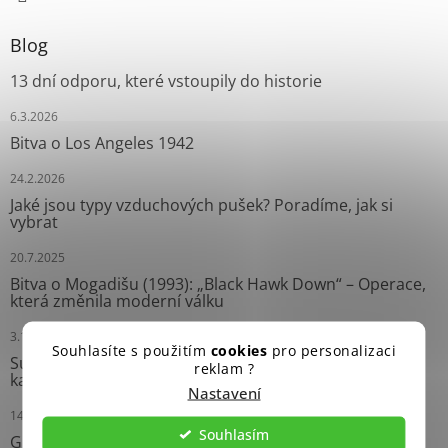
Blog
13 dní odporu, které vstoupily do historie
6.3.2026
Bitva o Los Angeles 1942
24.2.2026
Jaké jsou typy vzduchových pušek? Poradíme, jak si
vybrat
20.7.2025
Bitva o Mogadišu (1993): „Black Hawk Down“ – Operace,
která změnila moderní válku
3.10.2024
Souhlasíte s použitím
cookies
pro personalizaci
Survival náramky: Neprávem opomíjení pomocníci
reklam ?
každého dobrodruha
Nastavení
14.9.2024
Souhlasím
Grease Gun: Ikonický Samopal Druhé světové války