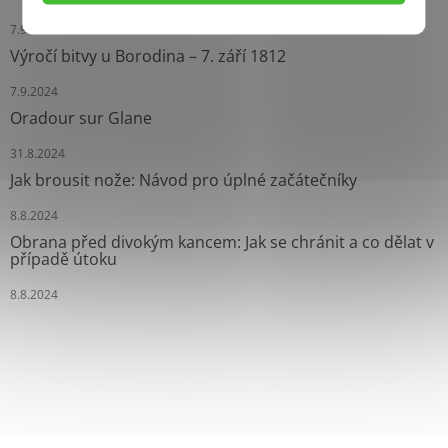
7.9.2024
Výročí bitvy u Borodina – 7. září 1812
7.9.2024
Oradour sur Glane
31.8.2024
Jak brousit nože: Návod pro úplné začátečníky
8.8.2024
Obrana před divokým kancem: Jak se chránit a co dělat v
případě útoku
8.8.2024