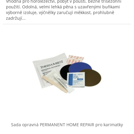
Vhodná pro horolezectví, pobyt v poušti, běžné třísezónní
použití. Odolná, velmi lehká pěna s uzavřenými buňkami
výborně izoluje, výčnělky zaručují měkkost, prohlubně
zadržují...
Sada opravná PERMANENT HOME REPAIR pro karimatky