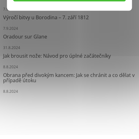
7.9.2024
Výročí bitvy u Borodina – 7. září 1812
7.9.2024
Oradour sur Glane
31.8.2024
Jak brousit nože: Návod pro úplné začátečníky
8.8.2024
Obrana před divokým kancem: Jak se chránit a co dělat v
případě útoku
8.8.2024