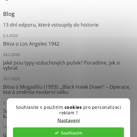
Blog
13 dní odporu, které vstoupily do historie
6.3.2026
Bitva o Los Angeles 1942
24.2.2026
Jaké jsou typy vzduchových pušek? Poradíme, jak si
vybrat
20.7.2025
Bitva o Mogadišu (1993): „Black Hawk Down“ – Operace,
která změnila moderní válku
3.10.2024
Souhlasíte s použitím
cookies
pro personalizaci
Survival náramky: Neprávem opomíjení pomocníci
reklam ?
každého dobrodruha
Nastavení
14.9.2024
Souhlasím
Grease Gun: Ikonický Samopal Druhé světové války