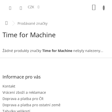
Přejít
NÁKUPN
na
CZK
obsah
KOŠÍK
Domů
Prodávané značky
Time for Machine
Žádné produkty značky
Time for Machine
nebyly nalezeny...
Z
á
p
a
Informace pro vás
t
Kontakt
í
Vrácení zboží a reklamace
Doprava a platba pro ČR
Doprava a platba pro ostatní země
Tabulka velikostí