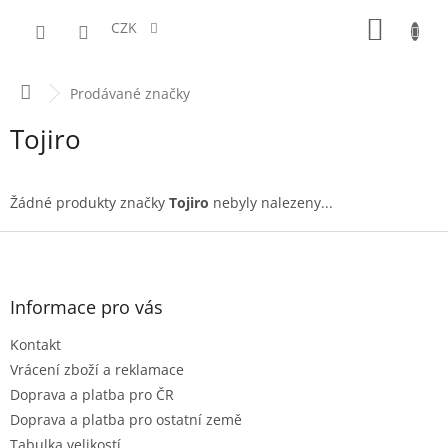
Přejít
NÁKUPN
na
CZK
obsah
KOŠÍK
Domů
Prodávané značky
Tojiro
Žádné produkty značky
Tojiro
nebyly nalezeny...
Z
á
p
a
Informace pro vás
t
Kontakt
í
Vrácení zboží a reklamace
Doprava a platba pro ČR
Doprava a platba pro ostatní země
Tabulka velikostí