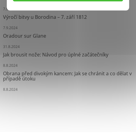
7.9.2024
Výročí bitvy u Borodina – 7. září 1812
7.9.2024
Oradour sur Glane
31.8.2024
Jak brousit nože: Návod pro úplné začátečníky
8.8.2024
Obrana před divokým kancem: Jak se chránit a co dělat v
případě útoku
8.8.2024