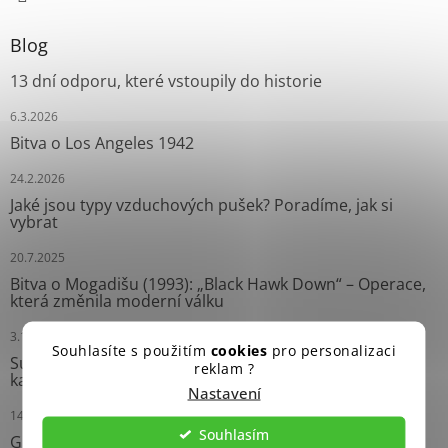
Blog
13 dní odporu, které vstoupily do historie
6.3.2026
Bitva o Los Angeles 1942
24.2.2026
Jaké jsou typy vzduchových pušek? Poradíme, jak si
vybrat
20.7.2025
Bitva o Mogadišu (1993): „Black Hawk Down“ – Operace,
která změnila moderní válku
3.10.2024
Souhlasíte s použitím
cookies
pro personalizaci
Survival náramky: Neprávem opomíjení pomocníci
reklam ?
každého dobrodruha
Nastavení
14.9.2024
Souhlasím
Grease Gun: Ikonický Samopal Druhé světové války