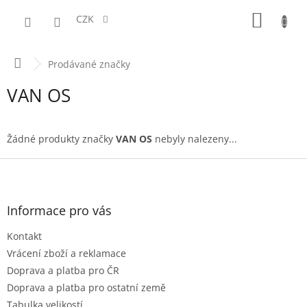
Přejít
NÁKUPN
na
CZK
obsah
KOŠÍK
Domů
Prodávané značky
VAN OS
Žádné produkty značky
VAN OS
nebyly nalezeny...
Z
á
p
a
Informace pro vás
t
Kontakt
í
Vrácení zboží a reklamace
Doprava a platba pro ČR
Doprava a platba pro ostatní země
Tabulka velikostí