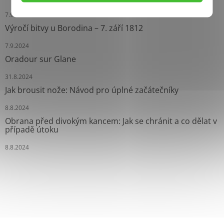
7.9.2024
Výročí bitvy u Borodina – 7. září 1812
7.9.2024
Oradour sur Glane
31.8.2024
Jak brousit nože: Návod pro úplné začátečníky
8.8.2024
Obrana před divokým kancem: Jak se chránit a co dělat v
případě útoku
8.8.2024