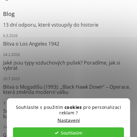
Blog
13 dní odporu, které vstoupily do historie
6.3.2026
Bitva o Los Angeles 1942
24.2.2026
Jaké jsou typy vzduchových pušek? Poradíme, jak si
vybrat
20.7.2025
Bitva o Mogadišu (1993): „Black Hawk Down“ – Operace,
která změnila moderní válku
3.10.2024
Souhlasíte s použitím
cookies
pro personalizaci
Survival náramky: Neprávem opomíjení pomocníci
reklam ?
každého dobrodruha
Nastavení
14.9.2024
Souhlasím
Grease Gun: Ikonický Samopal Druhé světové války