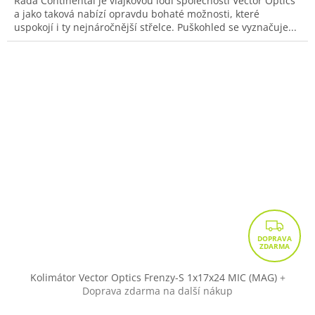
Řada Continental je vlajkovou lodí společnosti Vector Optics
a jako taková nabízí opravdu bohaté možnosti, které
uspokojí i ty nejnáročnější střelce. Puškohled se vyznačuje...
Z
D
A
R
Kolimátor Vector Optics Frenzy-S 1x17x24 MIC (MAG)
+
Doprava zdarma na další nákup
M
A