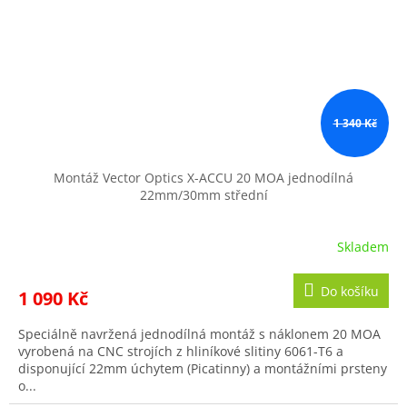
1 340 Kč
Montáž Vector Optics X-ACCU 20 MOA jednodílná
22mm/30mm střední
Skladem
Do košíku
1 090 Kč
Speciálně navržená jednodílná montáž s náklonem 20 MOA
vyrobená na CNC strojích z hliníkové slitiny 6061-T6 a
disponující 22mm úchytem (Picatinny) a montážními prsteny
o...