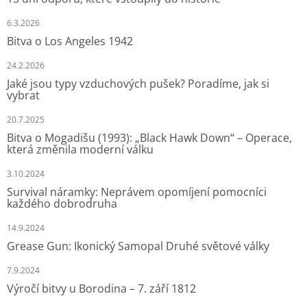
6.3.2026
Bitva o Los Angeles 1942
24.2.2026
Jaké jsou typy vzduchových pušek? Poradíme, jak si
vybrat
20.7.2025
Bitva o Mogadišu (1993): „Black Hawk Down“ – Operace,
která změnila moderní válku
3.10.2024
Survival náramky: Neprávem opomíjení pomocníci
každého dobrodruha
14.9.2024
Grease Gun: Ikonický Samopal Druhé světové války
7.9.2024
Výročí bitvy u Borodina – 7. září 1812