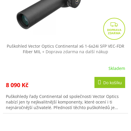
Z
D
A
R
Puškohled Vector Optics Continental x6 1-6x24i SFP VEC-FDR
Fiber MIL
+ Doprava zdarma na další nákup
M
A
Skladem
Do košíku
8 090 Kč
Puškohledy řady Continental od společnosti Vector Optics
nabízí jen ty nejkvalitnější komponenty, které ocení i ti
nejnáročnější uživatelé. Předností těchto puškohledů je...