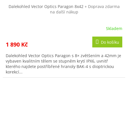
Dalekohled Vector Optics Paragon 8x42
+ Doprava zdarma
na další nákup
Skladem
Do košíku
1 890 Kč
Dalekohled Vector Optics Paragon s 8× zvětšením a 42mm je
vybaven kvalitním tělem se stupněm krytí IPX6, uvnitř
kterého najdete postříbřené hranoly BAK-4 s dioptrickou
korekcí...