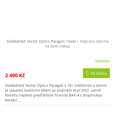
Dalekohled Vector Optics Paragon 10x42
+ Doprava zdarma
na další nákup
Skladem
Do košíku
2 490 Kč
Dalekohled Vector Optics Paragon s 10× zvětšením a 42mm
je vybaven kvalitním tělem se stupněm krytí IP67, uvnitř
kterého najdete postříbřené hranoly BAK-4 s dioptrickou
korekcí...