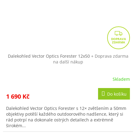
Z
D
A
R
Dalekohled Vector Optics Forester 12x50
+ Doprava zdarma
na další nákup
M
A
Skladem
Do košíku
1 690 Kč
Dalekohled Vector Optics Forester s 12× zvětšením a 50mm
objektivy potěší každého outdoorového nadšence, který si
rád potrpí na dokonale ostrých detailech a extrémně
širokém...