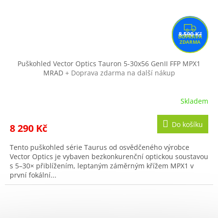
Z
8 590 Kč
D
A
R
Puškohled Vector Optics Tauron 5-30x56 GenII FFP MPX1
MRAD
+ Doprava zdarma na další nákup
M
A
Skladem
Do košíku
8 290 Kč
Tento puškohled série Taurus od osvědčeného výrobce
Vector Optics je vybaven bezkonkurenční optickou soustavou
s 5–30× přiblížením, leptaným záměrným křížem MPX1 v
první fokální...