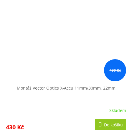
490 Kč
Montáž Vector Optics X-Accu 11mm/30mm, 22mm
Skladem
Průměrné
hodnocení
produktu
Do košíku
430 Kč
je