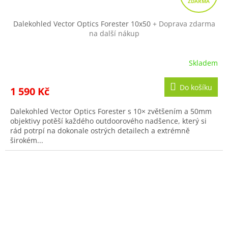
A
R
Dalekohled Vector Optics Forester 10x50
+ Doprava zdarma
na další nákup
M
A
Skladem
Průměrné
hodnocení
produktu
Do košíku
1 590 Kč
je
5,0
Dalekohled Vector Optics Forester s 10× zvětšením a 50mm
z
objektivy potěší každého outdoorového nadšence, který si
5
rád potrpí na dokonale ostrých detailech a extrémně
hvězdiček.
širokém...