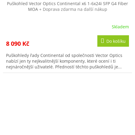
R
Puškohled Vector Optics Continental x6 1-6x24i SFP G4 Fiber
MOA
+ Doprava zdarma na další nákup
M
A
Skladem
Do košíku
8 090 Kč
Puškohledy řady Continental od společnosti Vector Optics
nabízí jen ty nejkvalitnější komponenty, které ocení i ti
nejnáročnější uživatelé. Předností těchto puškohledů je...