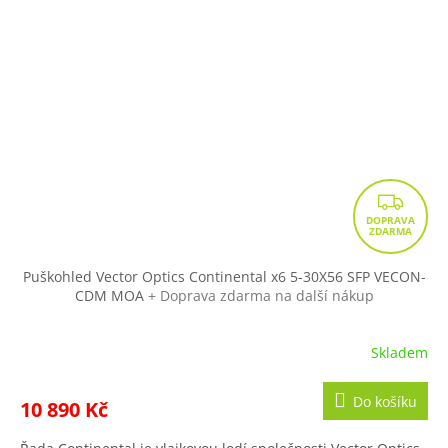
Z
D
A
R
Puškohled Vector Optics Continental x6 5-30X56 SFP VECON-
CDM MOA
+ Doprava zdarma na další nákup
M
A
Skladem
Do košíku
10 890 Kč