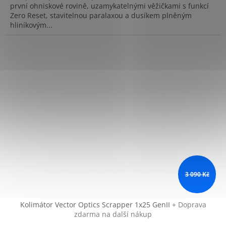
první ohniskové rovině, uzamykatelnými věžičkami s funkcí
Zero Reset, stavitelnou paralaxou a dusíkem plněným
hliníkovým...
3 090 Kč
Kolimátor Vector Optics Scrapper 1x25 GenII
+ Doprava
zdarma na další nákup