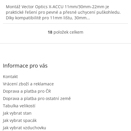
4,0
Montáž Vector Optics X-ACCU 11mm/30mm-22mm je
z
praktické řešení pro pevné a přesné uchycení puškohledu.
5
Díky kompatibilitě pro 11mm lištu, 30mm...
hvězdiček.
18
položek celkem
O
v
l
Z
á
á
d
p
a
a
Informace pro vás
c
t
í
Kontakt
í
p
r
Vrácení zboží a reklamace
v
Doprava a platba pro ČR
k
Doprava a platba pro ostatní země
y
Tabulka velikostí
v
ý
Jak vybrat stan
p
Jak vybrat spacák
i
Jak vybrat vzduchovku
s