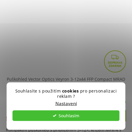
Z
D
A
R
Puškohled Vector Optics Veyron 3-12x44 FFP Compact MRAD
+ Doprava zdarma na další nákup
M
Souhlasíte s použitím
cookies
pro personalizaci
A
reklam ?
Skladem
Nastavení
Souhlasím
Do košíku
5 490 Kč
Kompaktní puškohled s přiblížením 3–12×, křížem MPR-4 v