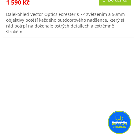
1 590 Kč
Dalekohled Vector Optics Forester s 7× zvětšením a 50mm
objektivy potěší každého outdoorového nadšence, který si
rád potrpí na dokonale ostrých detailech a extrémně
širokém...
Z
8 290 Kč
D
A