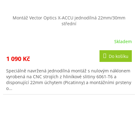
Montáž Vector Optics X-ACCU jednodílná 22mm/30mm
střední
Skladem
Do košíku
1 090 Kč
Speciálně navržená jednodílná montáž s nulovým náklonem
vyrobená na CNC strojích z hliníkové slitiny 6061-T6 a
disponující 22mm úchytem (Picatinny) a montážními prsteny
o...