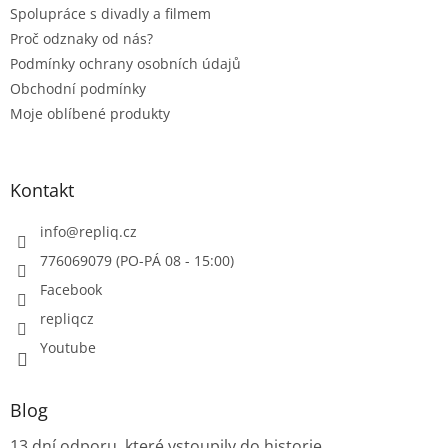
u
Spolupráce s divadly a filmem
Proč odznaky od nás?
Podmínky ochrany osobních údajů
Obchodní podmínky
Moje oblíbené produkty
Kontakt
info
@
repliq.cz
776069079 (PO-PÁ 08 - 15:00)
Facebook
repliqcz
Youtube
Blog
13 dní odporu, které vstoupily do historie