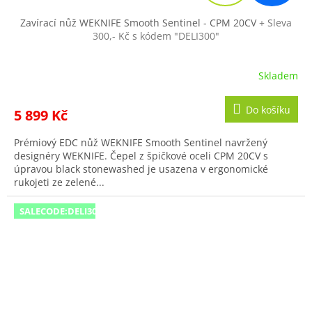
A
R
Zavírací nůž WEKNIFE Smooth Sentinel - CPM 20CV
+ Sleva
300,- Kč s kódem "DELI300"
M
A
Skladem
Do košíku
5 899 Kč
Prémiový EDC nůž WEKNIFE Smooth Sentinel navržený
designéry WEKNIFE. Čepel z špičkové oceli CPM 20CV s
úpravou black stonewashed je usazena v ergonomické
rukojeti ze zelené...
SALECODE:DELI300:300:fix:CZK