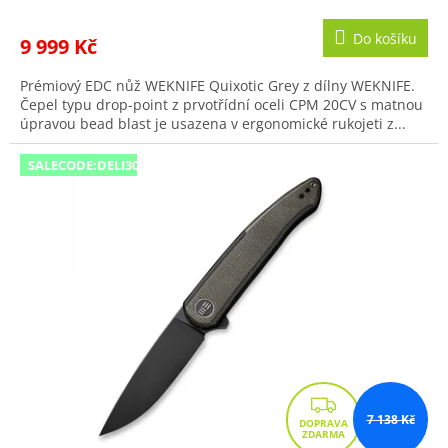
Do košíku
9 999 Kč
Prémiový EDC nůž WEKNIFE Quixotic Grey z dílny WEKNIFE.
Čepel typu drop-point z prvotřídní oceli CPM 20CV s matnou
úpravou bead blast je usazena v ergonomické rukojeti z...
SALECODE:DELI300:300:fix:CZK
Z
7 138 Kč
D