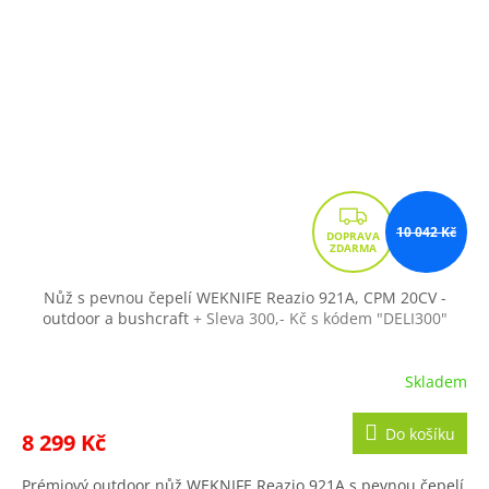
Z
10 042 Kč
D
A
R
Nůž s pevnou čepelí WEKNIFE Reazio 921A, CPM 20CV -
outdoor a bushcraft
+ Sleva 300,- Kč s kódem "DELI300"
M
A
Skladem
Do košíku
8 299 Kč
Prémiový outdoor nůž WEKNIFE Reazio 921A s pevnou čepelí