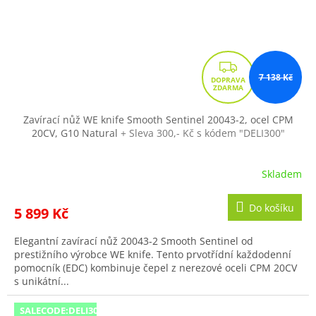
Z
7 138 Kč
D
A
R
Zavírací nůž WE knife Smooth Sentinel 20043-2, ocel CPM
20CV, G10 Natural
+ Sleva 300,- Kč s kódem "DELI300"
M
A
Skladem
Do košíku
5 899 Kč
Elegantní zavírací nůž 20043-2 Smooth Sentinel od
prestižního výrobce WE knife. Tento prvotřídní každodenní
pomocník (EDC) kombinuje čepel z nerezové oceli CPM 20CV
s unikátní...
SALECODE:DELI300:300:fix:CZK