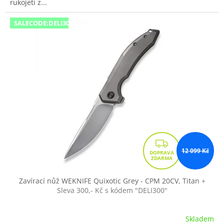
rukojeti z...
SALECODE:DELI300:300:fix:CZK
Z
12 099 Kč
D
A
R
Zavírací nůž WEKNIFE Quixotic Grey - CPM 20CV, Titan
+
Sleva 300,- Kč s kódem "DELI300"
M
A
Skladem