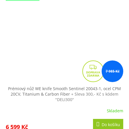
Z
7 985 Kč
D
A
R
Prémiový nůž WE knife Smooth Sentinel 20043-1, ocel CPM
20CV, Titanium & Carbon Fiber
+ Sleva 300,- Kč s kódem
M
"DELI300"
A
Skladem
Do košíku
6 599 Kč