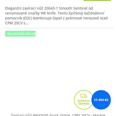
Elegantní zavírací nůž 20043-1 Smooth Sentinel od
renomované značky WE knife. Tento špičkový každodenní
pomocník (EDC) kombinuje čepel z prémiové nerezové oceli
CPM 20CV s...
SALECODE:DELI300:300:fix:CZK
Z
11 494 Kč
D
A
R
Zavírací nůž WEKNIFE Snick 2102A, CPM 20CV - Marble