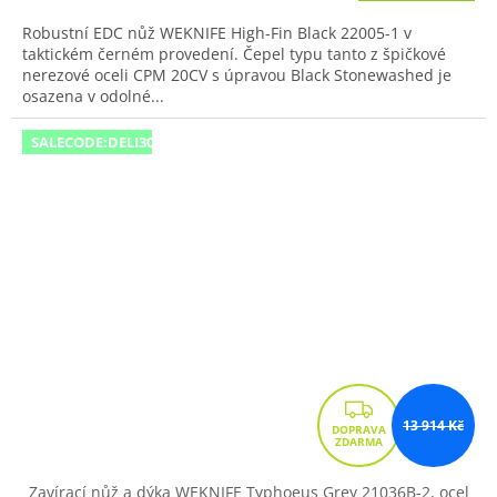
Robustní EDC nůž WEKNIFE High-Fin Black 22005-1 v
taktickém černém provedení. Čepel typu tanto z špičkové
nerezové oceli CPM 20CV s úpravou Black Stonewashed je
osazena v odolné...
SALECODE:DELI300:300:fix:CZK
Z
13 914 Kč
D
A
R
Zavírací nůž a dýka WEKNIFE Typhoeus Grey 21036B-2, ocel