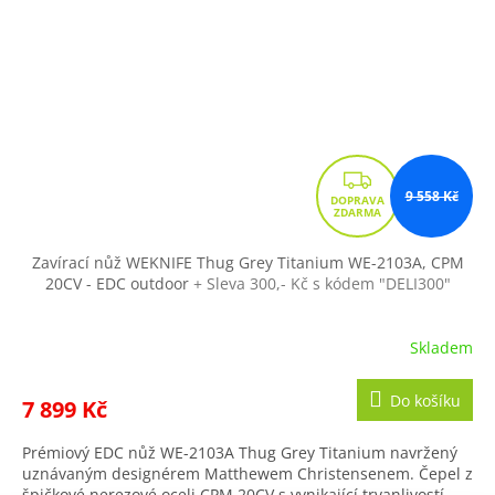
Z
9 558 Kč
D
A
R
Zavírací nůž WEKNIFE Thug Grey Titanium WE-2103A, CPM
20CV - EDC outdoor
+ Sleva 300,- Kč s kódem "DELI300"
M
A
Skladem
Do košíku
7 899 Kč
Prémiový EDC nůž WE-2103A Thug Grey Titanium navržený
uznávaným designérem Matthewem Christensenem. Čepel z
špičkové nerezové oceli CPM 20CV s vynikající trvanlivostí