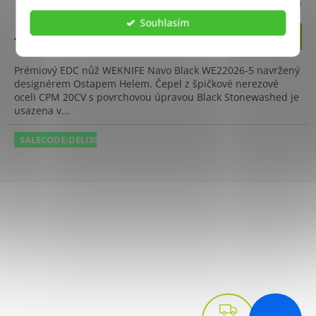
Skladem
Souhlasím
Do košíku
7 499 Kč
Prémiový EDC nůž WEKNIFE Navo Black WE22026-5 navržený
designérem Ostapem Helem. Čepel z špičkové nerezové
oceli CPM 20CV s povrchovou úpravou Black Stonewashed je
usazena v...
SALECODE:DELI300:300:fix:CZK
Z