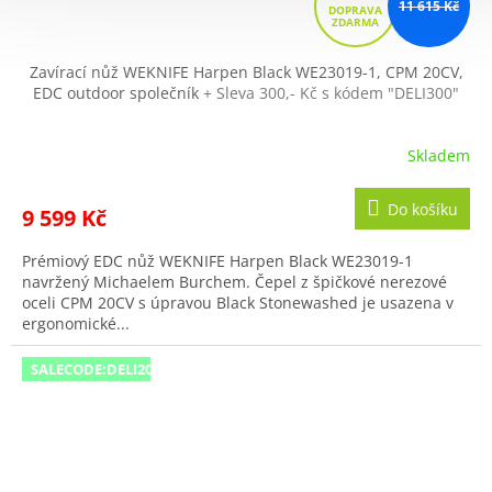
11 615 Kč
D
A
R
Zavírací nůž WEKNIFE Harpen Black WE23019-1, CPM 20CV,
EDC outdoor společník
+ Sleva 300,- Kč s kódem "DELI300"
M
A
Skladem
Do košíku
9 599 Kč
Prémiový EDC nůž WEKNIFE Harpen Black WE23019-1
navržený Michaelem Burchem. Čepel z špičkové nerezové
oceli CPM 20CV s úpravou Black Stonewashed je usazena v
ergonomické...
SALECODE:DELI200:200:fix:CZK