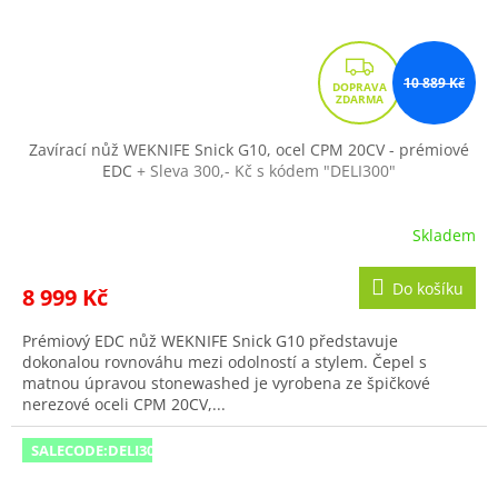
Z
10 889 Kč
D
A
R
Zavírací nůž WEKNIFE Snick G10, ocel CPM 20CV - prémiové
EDC
+ Sleva 300,- Kč s kódem "DELI300"
M
A
Skladem
Do košíku
8 999 Kč
Prémiový EDC nůž WEKNIFE Snick G10 představuje
dokonalou rovnováhu mezi odolností a stylem. Čepel s
matnou úpravou stonewashed je vyrobena ze špičkové
nerezové oceli CPM 20CV,...
SALECODE:DELI300:300:fix:CZK