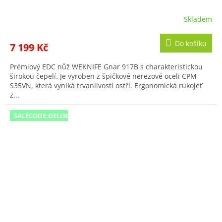
A
Skladem
Do košíku
7 199 Kč
Prémiový EDC nůž WEKNIFE Gnar 917B s charakteristickou
širokou čepelí. Je vyroben z špičkové nerezové oceli CPM
S35VN, která vyniká trvanlivostí ostří. Ergonomická rukojeť
z...
SALECODE:DELI300:300:fix:CZK