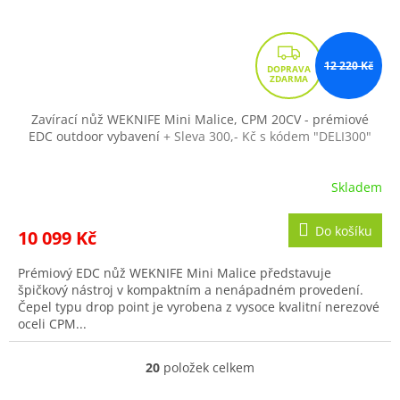
Z
12 220 Kč
D
A
R
Zavírací nůž WEKNIFE Mini Malice, CPM 20CV - prémiové
EDC outdoor vybavení
+ Sleva 300,- Kč s kódem "DELI300"
M
A
Skladem
Do košíku
10 099 Kč
Prémiový EDC nůž WEKNIFE Mini Malice představuje
špičkový nástroj v kompaktním a nenápadném provedení.
Čepel typu drop point je vyrobena z vysoce kvalitní nerezové
oceli CPM...
20
položek celkem
O
v