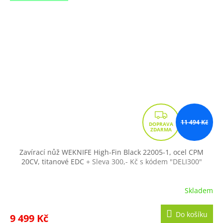
Z
11 494 Kč
D
A
R
Zavírací nůž WEKNIFE High-Fin Black 22005-1, ocel CPM
20CV, titanové EDC
+ Sleva 300,- Kč s kódem "DELI300"
M
A
Skladem
Do košíku
9 499 Kč