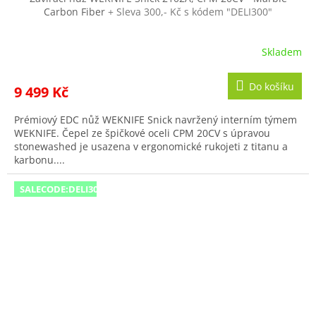
Carbon Fiber
+ Sleva 300,- Kč s kódem "DELI300"
M
A
Skladem
Do košíku
9 499 Kč
Prémiový EDC nůž WEKNIFE Snick navržený interním týmem
WEKNIFE. Čepel ze špičkové oceli CPM 20CV s úpravou
stonewashed je usazena v ergonomické rukojeti z titanu a
karbonu....
SALECODE:DELI300:300:fix:CZK