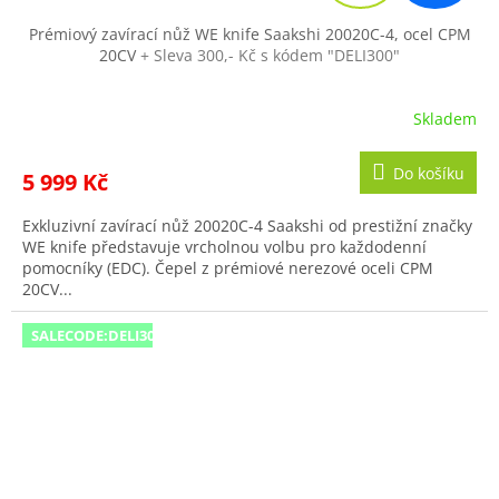
A
R
Prémiový zavírací nůž WE knife Saakshi 20020C-4, ocel CPM
20CV
+ Sleva 300,- Kč s kódem "DELI300"
M
A
Skladem
Do košíku
5 999 Kč
Exkluzivní zavírací nůž 20020C-4 Saakshi od prestižní značky
WE knife představuje vrcholnou volbu pro každodenní
pomocníky (EDC). Čepel z prémiové nerezové oceli CPM
20CV...
SALECODE:DELI300:300:fix:CZK