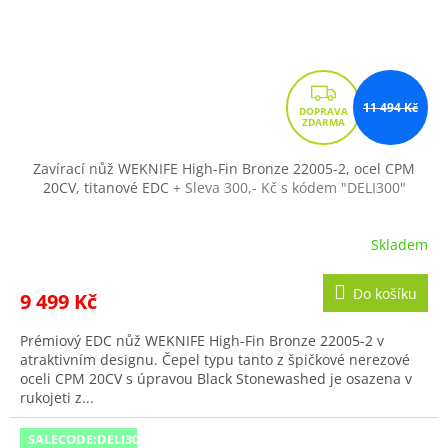
Z
11 494 Kč
D
A
R
Zavírací nůž WEKNIFE High-Fin Bronze 22005-2, ocel CPM
20CV, titanové EDC
+ Sleva 300,- Kč s kódem "DELI300"
M
A
Skladem
Do košíku
9 499 Kč
Prémiový EDC nůž WEKNIFE High-Fin Bronze 22005-2 v
atraktivním designu. Čepel typu tanto z špičkové nerezové
oceli CPM 20CV s úpravou Black Stonewashed je osazena v
rukojeti z...
SALECODE:DELI300:300:fix:CZK