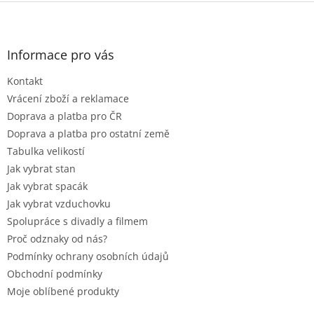
l
Z
á
á
d
p
a
a
Informace pro vás
c
t
í
Kontakt
í
p
r
Vrácení zboží a reklamace
v
Doprava a platba pro ČR
k
Doprava a platba pro ostatní země
y
Tabulka velikostí
v
ý
Jak vybrat stan
p
Jak vybrat spacák
i
Jak vybrat vzduchovku
s
u
Spolupráce s divadly a filmem
Proč odznaky od nás?
Podmínky ochrany osobních údajů
Obchodní podmínky
Moje oblíbené produkty