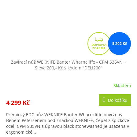
Z
5 202 Kč
D
A
R
Zavírací nůž WEKNIFE Banter Wharncliffe - CPM S35VN
+
Sleva 200,- Kč s kódem "DELI200"
M
A
Skladem
Do košíku
4 299 Kč
Prémiový EDC nůž WEKNIFE Banter Wharncliffe navržený
Benem Petersenem pod značkou WEKNIFE. Čepel z špičkové
oceli CPM S35VN s úpravou black stonewashed je usazena v
ergonomické...