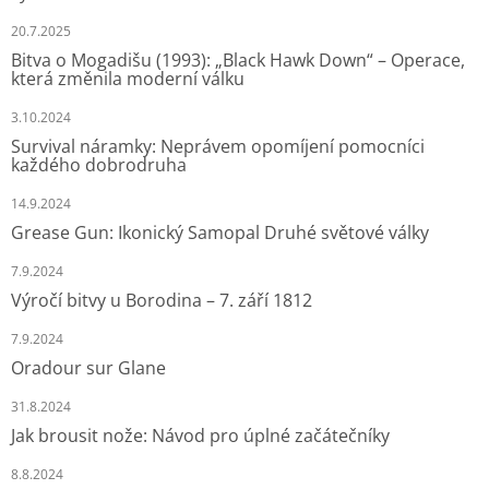
20.7.2025
Bitva o Mogadišu (1993): „Black Hawk Down“ – Operace,
která změnila moderní válku
3.10.2024
Survival náramky: Neprávem opomíjení pomocníci
každého dobrodruha
14.9.2024
Grease Gun: Ikonický Samopal Druhé světové války
7.9.2024
Výročí bitvy u Borodina – 7. září 1812
7.9.2024
Oradour sur Glane
31.8.2024
Jak brousit nože: Návod pro úplné začátečníky
8.8.2024