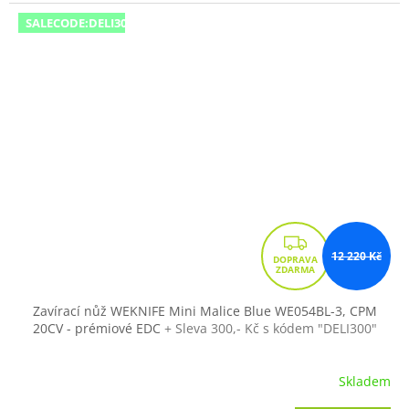
SALECODE:DELI300:300:fix:CZK
Z
12 220 Kč
D
A
R
Zavírací nůž WEKNIFE Mini Malice Blue WE054BL-3, CPM
20CV - prémiové EDC
+ Sleva 300,- Kč s kódem "DELI300"
M
A
Skladem