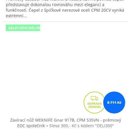
představuje dokonalou rovnováhu mezi elegancí a
funkčností. Čepel z špičkové nerezové oceli CPM 20CV vyniká
extrémní...
SALECODE:DELI300:300:fix:CZK
Z
8 711 Kč
D
A
R
Zavírací nůž WEKNIFE Gnar 917B, CPM S35VN - prémiový
EDC společník
+ Sleva 300,- Kč s kódem "DELI300"
M