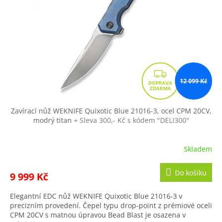
p
d
r
u
o
k
d
t
u
ů
k
t
Z
ů
12 099 Kč
D
A
R
Zavírací nůž WEKNIFE Quixotic Blue 21016-3, ocel CPM 20CV,
modrý titan
+ Sleva 300,- Kč s kódem "DELI300"
M
A
Skladem
Do košíku
9 999 Kč
Elegantní EDC nůž WEKNIFE Quixotic Blue 21016-3 v
precizním provedení. Čepel typu drop-point z prémiové oceli
CPM 20CV s matnou úpravou Bead Blast je osazena v