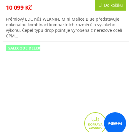
Do košíku
10 099 Kč
Prémiový EDC nůž WEKNIFE Mini Malice Blue představuje
dokonalou kombinaci kompaktních rozměrů a vysokého
výkonu. Čepel typu drop point je vyrobena z nerezové oceli
CPM...
SALECODE:DELI300:300:fix:CZK
Z
7 259 Kč
D