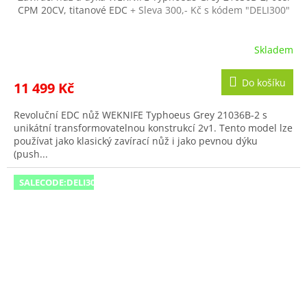
CPM 20CV, titanové EDC
+ Sleva 300,- Kč s kódem "DELI300"
M
A
Skladem
Do košíku
11 499 Kč
Revoluční EDC nůž WEKNIFE Typhoeus Grey 21036B-2 s
unikátní transformovatelnou konstrukcí 2v1. Tento model lze
používat jako klasický zavírací nůž i jako pevnou dýku
(push...
SALECODE:DELI300:300:fix:CZK