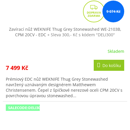
Z
9 074 Kč
D
A
R
Zavírací nůž WEKNIFE Thug Grey Stonewashed WE-2103B,
CPM 20CV - EDC
+ Sleva 300,- Kč s kódem "DELI300"
M
A
Skladem
Do košíku
7 499 Kč
Prémiový EDC nůž WEKNIFE Thug Grey Stonewashed
navržený uznávaným designérem Matthewem
Christensenem. Čepel z špičkové nerezové oceli CPM 20CV s
povrchovou úpravou stonewashed...
SALECODE:DELI300:300:fix:CZK