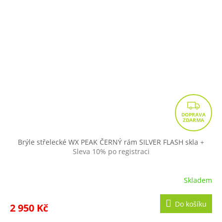
Z
D
A
R
Brýle střelecké WX PEAK ČERNÝ rám SILVER FLASH skla
+
Sleva 10% po registraci
M
A
Skladem
Do košíku
2 950 Kč