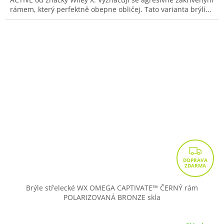
rámem, který perfektně obepne obličej. Tato varianta brýlí...
Z
D
A
R
Brýle střelecké WX OMEGA CAPTIVATE™ ČERNÝ rám
POLARIZOVANÁ BRONZE skla
M
A