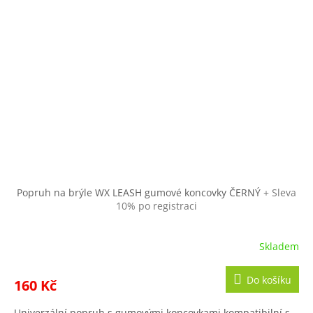
Popruh na brýle WX LEASH gumové koncovky ČERNÝ
+ Sleva
10% po registraci
Skladem
Do košíku
160 Kč
Univerzální popruh s gumovými koncovkami kompatibilní s