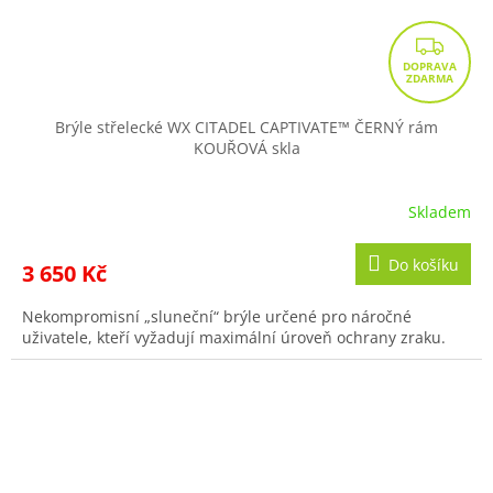
Z
D
A
R
Brýle střelecké WX CITADEL CAPTIVATE™ ČERNÝ rám
KOUŘOVÁ skla
M
A
Skladem
Do košíku
3 650 Kč
Nekompromisní „sluneční“ brýle určené pro náročné
uživatele, kteří vyžadují maximální úroveň ochrany zraku.