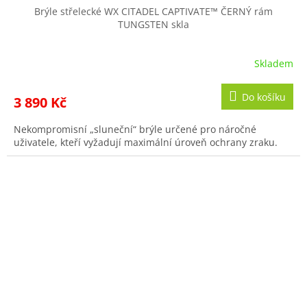
R
Brýle střelecké WX CITADEL CAPTIVATE™ ČERNÝ rám
TUNGSTEN skla
M
A
Skladem
Do košíku
3 890 Kč
Nekompromisní „sluneční“ brýle určené pro náročné
uživatele, kteří vyžadují maximální úroveň ochrany zraku.