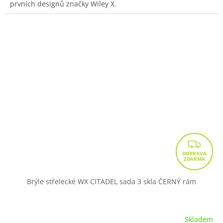
prvních designů značky Wiley X.
Z
D
A
R
Brýle střelecké WX CITADEL sada 3 skla ČERNÝ rám
M
A
Skladem