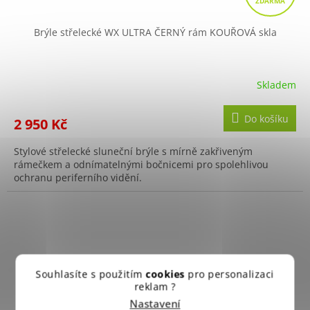
A
R
Brýle střelecké WX ULTRA ČERNÝ rám KOUŘOVÁ skla
M
A
Skladem
Do košíku
2 950 Kč
Stylové střelecké sluneční brýle s mírně zakřiveným
rámečkem a odnímatelnými bočnicemi pro spolehlivou
ochranu periferního vidění.
Souhlasíte s použitím
cookies
pro personalizaci
reklam ?
Nastavení