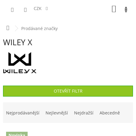
Přejít
NÁKUPN
na
CZK
obsah
KOŠÍK
Domů
Prodávané značky
WILEY X
OTEVŘÍT FILTR
Ř
a
Nejprodávanější
Nejlevnější
Nejdražší
Abecedně
z
e
V
n
Novinka