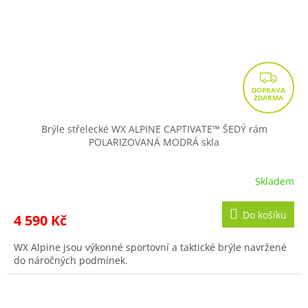
Z
D
A
R
Brýle střelecké WX ALPINE CAPTIVATE™ ŠEDÝ rám
POLARIZOVANÁ MODRÁ skla
M
A
Skladem
Do košíku
4 590 Kč
WX Alpine jsou výkonné sportovní a taktické brýle navržené
do náročných podmínek.