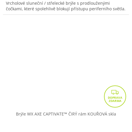
Vrcholové sluneční / střelecké brýle s prodlouženými
čočkami, které spolehlivě blokují přístupu periferního světla.
Z
D
A
R
Brýle WX AXE CAPTIVATE™ ČIRÝ rám KOUŘOVÁ skla
M
A