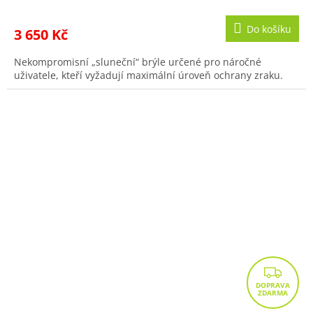
Do košíku
3 650 Kč
Nekompromisní „sluneční“ brýle určené pro náročné
uživatele, kteří vyžadují maximální úroveň ochrany zraku.
Z
D
A