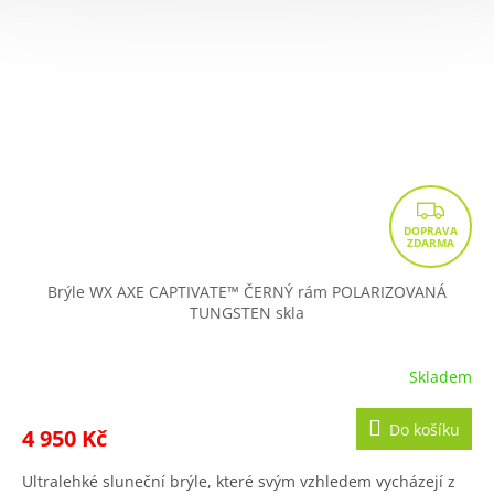
Z
D
A
R
Brýle WX AXE CAPTIVATE™ ČERNÝ rám POLARIZOVANÁ
TUNGSTEN skla
M
A
Skladem
Do košíku
4 950 Kč
Ultralehké sluneční brýle, které svým vzhledem vycházejí z