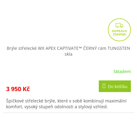
Z
D
A
R
Brýle střelecké WX APEX CAPTIVATE™ ČERNÝ rám TUNGSTEN
skla
M
A
Skladem
Do košíku
3 950 Kč
Špičkové střelecké brýle, které v sobě kombinují maximální
komfort, vysoký stupeň odolnosti a stylový vzhled.