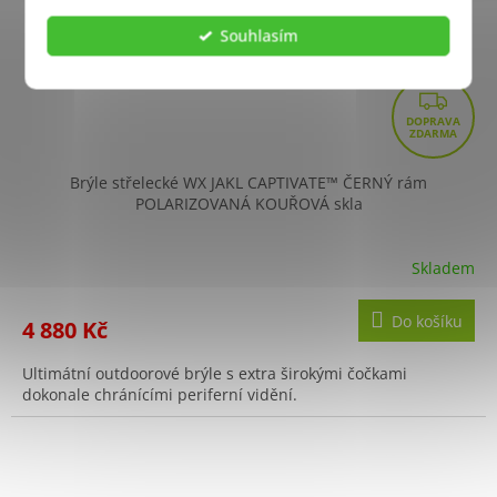
Souhlasím
Z
D
A
R
Brýle střelecké WX JAKL CAPTIVATE™ ČERNÝ rám
POLARIZOVANÁ KOUŘOVÁ skla
M
A
Skladem
Do košíku
4 880 Kč
Ultimátní outdoorové brýle s extra širokými čočkami
dokonale chránícími periferní vidění.