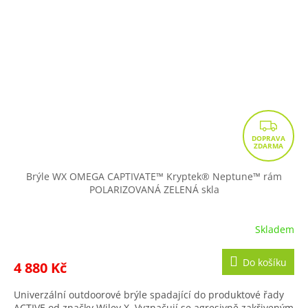
Z
D
A
R
Brýle WX OMEGA CAPTIVATE™ Kryptek® Neptune™ rám
POLARIZOVANÁ ZELENÁ skla
M
A
Skladem
Do košíku
4 880 Kč
Univerzální outdoorové brýle spadající do produktové řady
ACTIVE od značky Wiley X. Vyznačují se agresivně zakřiveným