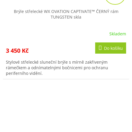
A
R
Brýle střelecké WX OVATION CAPTIVATE™ ČERNÝ rám
TUNGSTEN skla
M
A
Skladem
Do košíku
3 450 Kč
Stylové střelecké sluneční brýle s mírně zakřiveným
rámečkem a odnímatelnými bočnicemi pro ochranu
periferního vidění.