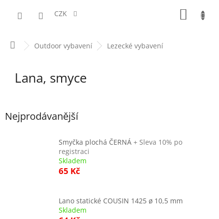
Přejít
NÁKUPN
na
CZK
obsah
KOŠÍK
Domů
Outdoor vybavení
Lezecké vybavení
Lana, smyce
Nejprodávanější
Smyčka plochá ČERNÁ
+ Sleva 10% po
registraci
Skladem
65 Kč
Lano statické COUSIN 1425 ø 10,5 mm
Skladem