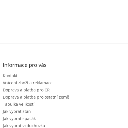
Z
á
p
a
Informace pro vás
t
Kontakt
í
Vrácení zboží a reklamace
Doprava a platba pro ČR
Doprava a platba pro ostatní země
Tabulka velikostí
Jak vybrat stan
Jak vybrat spacák
Jak vybrat vzduchovku