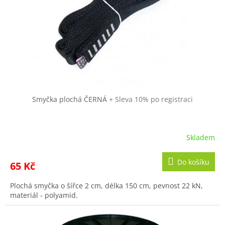
r
ů
o
d
u
k
t
ů
Smyčka plochá ČERNÁ
+ Sleva 10% po registraci
Skladem
Do košíku
65 Kč
Plochá smyčka o šířce 2 cm, délka 150 cm, pevnost 22 kN,
materiál - polyamid.