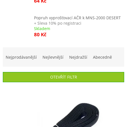
64 Kč
Popruh vyprošťovací AČR k MNS-2000 DESERT
+ Sleva 10% po registraci
Skladem
80 Kč
Ř
a
Nejprodávanější
Nejlevnější
Nejdražší
Abecedně
z
e
n
OTEVŘÍT FILTR
í
p
V
r
ý
o
p
d
i
u
s
k
p
t