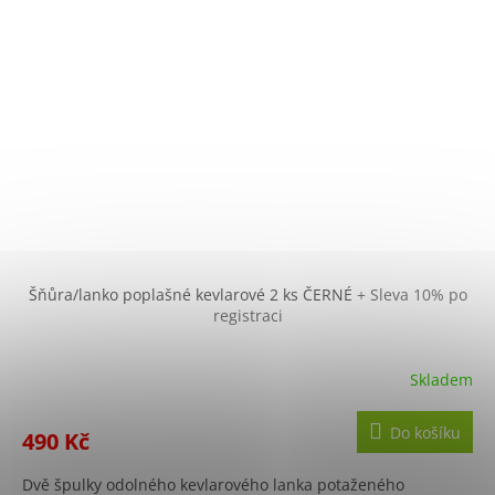
Šňůra/lanko poplašné kevlarové 2 ks ČERNÉ
+ Sleva 10% po
registraci
Skladem
Do košíku
490 Kč
Dvě špulky odolného kevlarového lanka potaženého