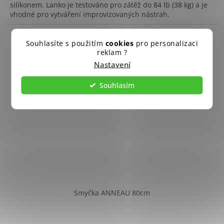
silikonem. Lanko je testováno pro zátěž do 84 lb (38 kg) a je
vhodné pro vytváření improvizovaných nástrah.
Souhlasíte s použitím
cookies
pro personalizaci
reklam ?
Nastavení
Souhlasím
Smyčka ANNEAU 80cm