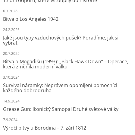
13 dní odporu, které vstoupily do historie
6.3.2026
Bitva o Los Angeles 1942
24.2.2026
Jaké jsou typy vzduchových pušek? Poradíme, jak si
vybrat
20.7.2025
Bitva o Mogadišu (1993): „Black Hawk Down“ – Operace,
která změnila moderní válku
3.10.2024
Survival náramky: Neprávem opomíjení pomocníci
každého dobrodruha
14.9.2024
Grease Gun: Ikonický Samopal Druhé světové války
7.9.2024
Výročí bitvy u Borodina – 7. září 1812