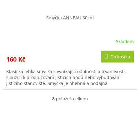
Smyčka ANNEAU 60cm
Skladem
Do košíku
160 Kč
Klasická lehká smyčka s vynikající odolností a trvanlivostí,
sloužící k prodlužování jistících bodů nebo vybudování
jistícího stanoviště. Smyčka je ohebná a podajná.
8
položek celkem
O
v
l
á
d
a
c