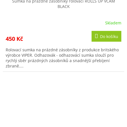
Sumka na prázdné zásobníky rolovací ROLLS UP VCAM
BLACK
Skladem
Do košíku
450 Kč
Rolovací sumka na prázdné zásobníky z produkce britského
výrobce VIPER. Odhazovák - odhazovácí sumka slouží pro
rychlý sběr prázdných zásobníků a snadnější přebíjení
zbraně....