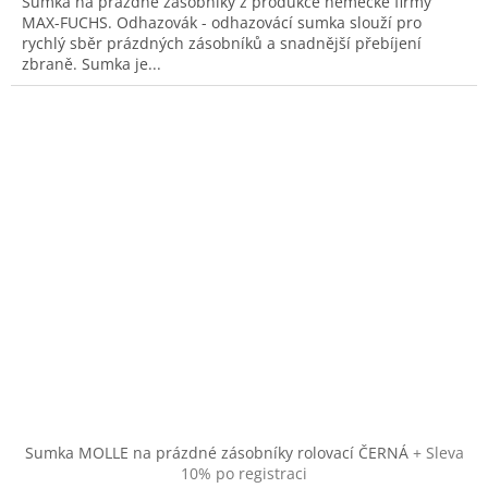
Sumka na prázdné zásobníky z produkce německé firmy
MAX-FUCHS. Odhazovák - odhazovácí sumka slouží pro
rychlý sběr prázdných zásobníků a snadnější přebíjení
zbraně. Sumka je...
Sumka MOLLE na prázdné zásobníky rolovací ČERNÁ
+ Sleva
10% po registraci