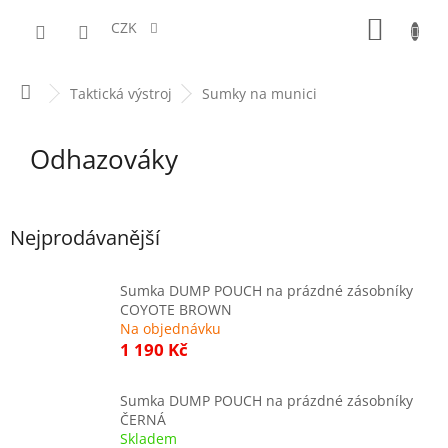
Přejít
NÁKUPN
na
CZK
obsah
KOŠÍK
Domů
Taktická výstroj
Sumky na munici
Odhazováky
Nejprodávanější
Sumka DUMP POUCH na prázdné zásobníky
COYOTE BROWN
Na objednávku
1 190 Kč
Sumka DUMP POUCH na prázdné zásobníky
ČERNÁ
Skladem