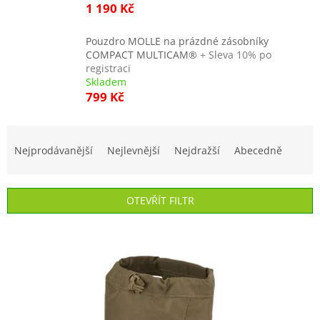
1 190 Kč
Pouzdro MOLLE na prázdné zásobníky
COMPACT MULTICAM®
+ Sleva 10% po
registraci
Skladem
799 Kč
Ř
a
Nejprodávanější
Nejlevnější
Nejdražší
Abecedně
z
e
n
OTEVŘÍT FILTR
í
p
V
r
ý
o
p
d
i
u
s
k
p