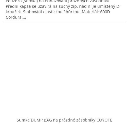
Pouzdro (sumka) na odhazování prázdných zásobníků.
Přední kapsa se uzavírá na suchý zip, nad ní je umístěný D-
kroužek. Stahování elastickou šňůrkou. Materiál: 600D
Cordura....
Sumka DUMP BAG na prázdné zásobníky COYOTE