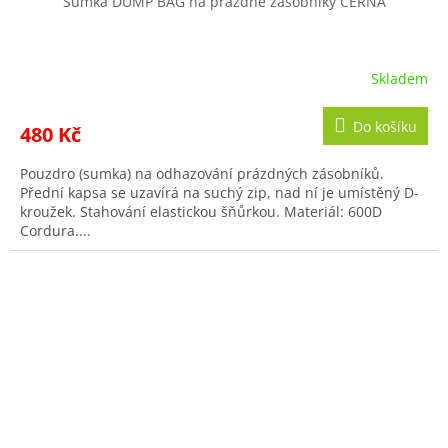
Sumka DUMP BAG na prázdné zásobníky ČERNÁ
Skladem
Do košíku
480 Kč
Pouzdro (sumka) na odhazování prázdných zásobníků.
Přední kapsa se uzavírá na suchý zip, nad ní je umístěný D-
kroužek. Stahování elastickou šňůrkou. Materiál: 600D
Cordura....