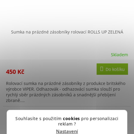
Sumka na prázdné zásobníky rolovací ROLLS UP ZELENÁ
Skladem
Do košíku
450 Kč
Rolovací sumka na prázdné zásobníky z produkce britského
výrobce VIPER. Odhazovák - odhazovácí sumka slouží pro
rychlý sběr prázdných zásobníků a snadnější přebíjení
zbraně....
Souhlasíte s použitím
cookies
pro personalizaci
reklam ?
Nastavení