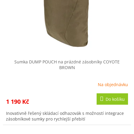
t
r
ů
o
d
u
k
t
ů
Sumka DUMP POUCH na prázdné zásobníky COYOTE
BROWN
Na objednávku
Do košíku
1 190 Kč
Inovativně řešený skládací odhazovák s možností integrace
zásobníkové sumky pro rychlejší přebití