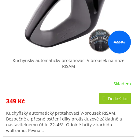
r
ů
o
d
u
k
t
ů
422 Kč
Kuchyňský automatický protahovací V brousek na nože
RISAM
Skladem
Do košíku
349 Kč
Kuchyňský automatický protahovací V-brousek RISAM.
Bezpečné a přesné ostření díky protiskluzové základně a
nastavitelnému úhlu 22–46°. Odolné břity z karbidu
wolframu. Pevná...