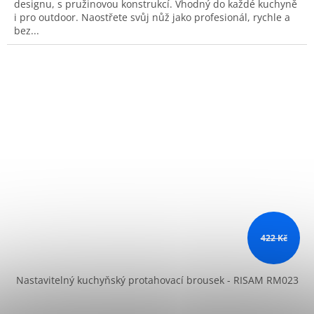
designu, s pružinovou konstrukcí. Vhodný do každé kuchyně
i pro outdoor. Naostřete svůj nůž jako profesionál, rychle a
bez...
422 Kč
Nastavitelný kuchyňský protahovací brousek - RISAM RM023