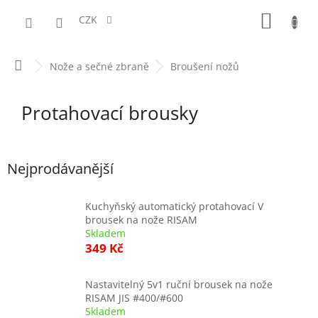
Přejít
NÁKUPN
na
CZK
obsah
KOŠÍK
Domů
Nože a sečné zbraně
Broušení nožů
Protahovací brousky
Nejprodávanější
Kuchyňský automatický protahovací V
brousek na nože RISAM
Skladem
349 Kč
Nastavitelný 5v1 ruční brousek na nože
RISAM JIS #400/#600
Skladem