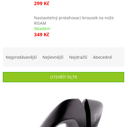
299 Kč
Nastavitelný protahovací brousek na nože
RISAM
Skladem
349 Kč
Ř
a
Nejprodávanější
Nejlevnější
Nejdražší
Abecedně
z
e
n
OTEVŘÍT FILTR
í
p
V
r
ý
o
p
d
i
u
s
k
p
t