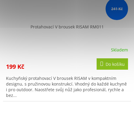
241 Kč
Protahovací V brousek RISAM RM011
Skladem
Do košíku
199 Kč
Kuchyňský protahovací V brousek RISAM v kompaktním
designu, s pružinovou konstrukcí. Vhodný do každé kuchyně
i pro outdoor. Naostřete svůj nůž jako profesionál, rychle a
bez...