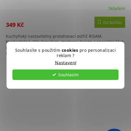
Skladem
Do košíku
349 Kč
Kuchyňský nastavitelný protahovací ostřič RISAM.
Nastavitelné úhly broušení, moderní design a speciální část
pro nůžky. Rychlé a přesné ostření, stačí pár tahů a vaše
Souhlasíte s použitím
cookies
pro personalizaci
nože budou...
reklam ?
Nastavení
Souhlasím