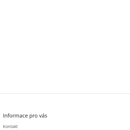
Z
á
p
a
Informace pro vás
t
Kontakt
í