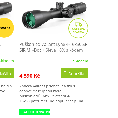
Z
 090 Kč
D
A
R
0
Puškohled Valiant Lynx 4-16x50 SF
SIR Mil-Dot
+ Sleva 10% s kódem
M
VALI10
A
Skladem
Skladem
Průměrné
hodnocení
produktu
košíku
Do košíku
4 590 Kč
je
3,7
 na trh
Značka Valiant přichází na trh s
z
ově
cenově dostupnou řadou
5
puškohledů Lynx. Zvětšení 4-
hvězdiček.
16x50 patří mezi nejpopulárnější na
našem trhu. Poskytuje...
SALECODE:VALI10:10:%