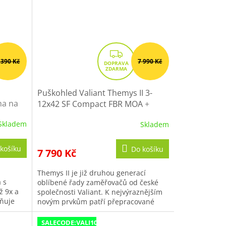
Z
 390 Kč
7 990 Kč
D
A
R
Puškohled Valiant Themys II 3-
ma na
M
12x42 SF Compact FBR MOA
+
Sleva 10% s kódem VALI10
A
Skladem
Skladem
Průměrné
hodnocení
produktu
košíku
Do košíku
7 790 Kč
je
4,5
Themys II je již druhou generací
z
 s
oblíbené řady zaměřovačů od české
5
ž 9x a
společnosti Valiant. K nejvýraznějším
hvězdiček.
ňuje
novým prvkům patří přepracované
komínky s funkcí Zero-Stop. Tento
model...
SALECODE:VALI10:10:%