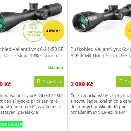
Z
4 890 Kč
2
D
A
R
hled Valiant Lynx 6-24x50 SF
Puškohled Valiant Lynx 6x4
M
il-Dot
+ Sleva 10% s kódem
AOSIR Mil-Dot
+ Sleva 10% s
10
kódem VALI10
A
Skladem
ěrné
Průměrné
cení
hodnocení
ktu
produktu
Do košíku
Do 
0 Kč
2 089 Kč
je
4,7
hled Valiant Lynx 6–24x50 SF SIR
Česká značka VALIANT přichází
z
t nabízí vysoké přiblížení pro
s novou řadou kvalitních a cen
5
ou střelbu na delší vzdálenosti.
dostupných puškohledů pod
iček.
hvězdiček.
nastavení paralaxy a
označením LYNX.Mezi hlavní
ětlenému kříži je vhodný pro...
přednosti puškohledu patří...
CODE:VALI10:10:%