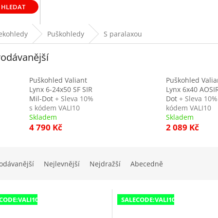
HLEDAT
lekohledy
Puškohledy
S paralaxou
odávanější
Puškohled Valiant
Puškohled Valia
Lynx 6-24x50 SF SIR
Lynx 6x40 AOSIR
Mil-Dot
+ Sleva 10%
Dot
+ Sleva 10%
s kódem VALI10
kódem VALI10
Skladem
Skladem
4 790 Kč
2 089 Kč
odávanější
Nejlevnější
Nejdražší
Abecedně
CODE:VALI10:10:%
SALECODE:VALI10:10:%