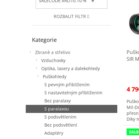
SALECODE:VALI10:10:%
9
i
r
e
s
o
l
ROZBALIT FILTR
p
d
r
u
o
k
Přeskočit
d
t
Kategorie
kategorie
u
ů
Puško
k
Zbraně a střelivo
SIR M
t
Vzduchovky
VALI
ů
Optika, lasery a dalekohledy
Prům
Puškohledy
hodno
produ
S pevným přiblížením
4 79
je
S nastavitelným příblížením
3,9
Bez paralaxy
Puško
z
Mil-Do
5
S paralaxou
přesn
hvězd
S podsvětlením
Díky 
podsv
Bez podsvětlení
SALE
Adaptéry