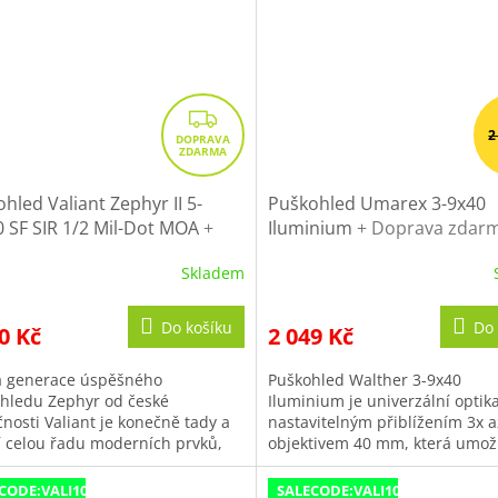
Z
2
D
A
R
hled Valiant Zephyr II 5-
Puškohled Umarex 3-9x40
 SF SIR 1/2 Mil-Dot MOA
+
Iluminium
+ Doprava zdar
M
a 10% s kódem VALI10
další nákup
A
Skladem
Průměrné
hodnocení
produktu
Do košíku
Do 
0 Kč
2 049 Kč
je
5,0
 generace úspěšného
Puškohled Walther 3-9x40
z
hledu Zephyr od české
Iluminium je univerzální optika
5
čnosti Valiant je konečně tady a
nastavitelným přiblížením 3x a
hvězdiček.
í celou řadu moderních prvků,
objektivem 40 mm, která umož
eré jsme zvyklí u mnohem
přesné míření na různé...
ích modelů. K těm...
CODE:VALI10:10:%
SALECODE:VALI10:10:%