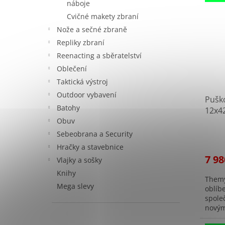
náboje
Cvičné makety zbraní
Nože a sečné zbraně
Repliky zbraní
Reenacting a sběratelství
Oblečení
Taktická výstroj
Outdoor vybavení
Puško
Batohy
12x42
Obuv
MRA
Prům
Sebeobrana a Security
hodno
Hračky a stavebnice
produ
7 98
Vlajky a sošky
je
4,8
Knihy
Themy
z
Mega slevy
oblíb
5
spole
hvězd
novým
komín