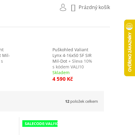
NÁKUPNÍ
Prázdný košík
KOŠÍK
nt
Puškohled Valiant
 Mil-
Lynx 4-16x50 SF SIR
 s
Mil-Dot
+ Sleva 10%
s kódem VALI10
Skladem
4 590 Kč
12
položek celkem
SALECODE:VALI10:10:%