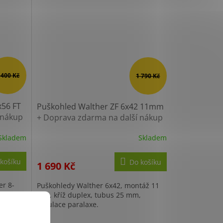
modelů. K těm...
 400 Kč
1 790 Kč
x56 FT
Puškohled Walther ZF 6x42 11mm
 nákup
+ Doprava zdarma na další nákup
Skladem
Skladem
Průměrné
hodnocení
produktu
košíku
Do košíku
1 690 Kč
je
4,3
er 8-
Puškohledy Walther 6x42, montáž 11
z
boční
mm, kříž duplex, tubus 25 mm,
5
.
regulace paralaxe.
hvězdiček.