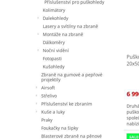
Příslušenství pro puškohledy
Kolimátory
Dalekohledy
Lasery a svítilny na zbraně
Montáže na zbraně
Dálkoměry
Noční vidění
Puško
Fotopasti
20x50
Kušohledy
Slev
Zbraně na gumové a pepřové
projektily
Airsoft
6 99
Střelivo
Příslušenství ke zbraním
Druhá
puško
Kuše a luky
spole
Praky
nabíz
Foukačky na šipky
na kt
dražš
Blasterové zbraně na pěnové
SALE