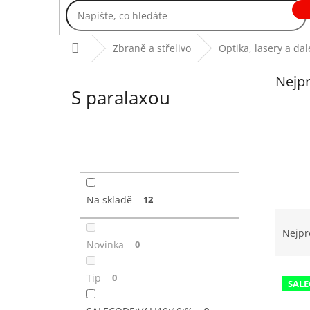
Přejít
na
obsah
Domů
Zbraně a střelivo
Optika, lasery a da
Nejpr
S paralaxou
P
o
s
t
r
Na skladě
12
Ř
a
a
n
Nejpr
z
n
Novinka
0
e
í
V
n
p
Tip
0
SALE
ý
í
a
p
p
n