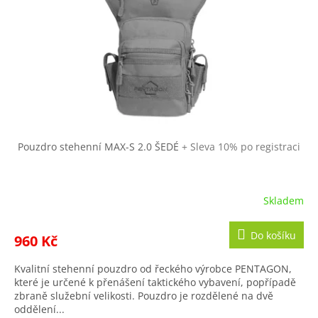
t
r
ů
o
d
u
k
t
ů
Pouzdro stehenní MAX-S 2.0 ŠEDÉ
+ Sleva 10% po registraci
Skladem
Do košíku
960 Kč
Kvalitní stehenní pouzdro od řeckého výrobce PENTAGON,
které je určené k přenášení taktického vybavení, popřípadě
zbraně služební velikosti. Pouzdro je rozdělené na dvě
oddělení...