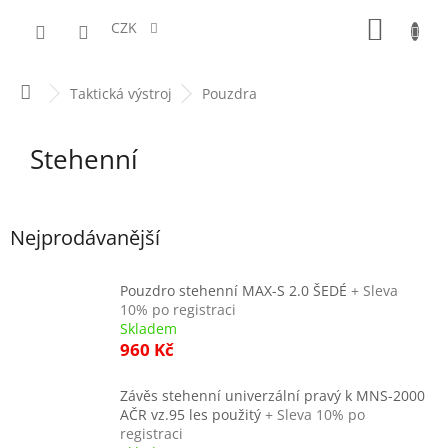
Přejít
NÁKUPN
na
CZK
obsah
KOŠÍK
Domů
Taktická výstroj
Pouzdra
Stehenní
Nejprodávanější
Pouzdro stehenní MAX-S 2.0 ŠEDÉ
+ Sleva
10% po registraci
Skladem
960 Kč
Závěs stehenní univerzální pravý k MNS-2000
AČR vz.95 les použitý
+ Sleva 10% po
registraci