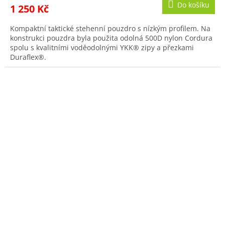
Do košíku
1 250 Kč
Kompaktní taktické stehenní pouzdro s nízkým profilem. Na
konstrukci pouzdra byla použita odolná 500D nylon Cordura
spolu s kvalitními voděodolnými YKK® zipy a přezkami
Duraflex®.