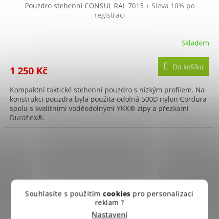
Pouzdro stehenní CONSUL RAL 7013
+ Sleva 10% po
registraci
Skladem
Do košíku
1 250 Kč
Kompaktní taktické stehenní pouzdro s nízkým profilem. Na
konstrukci pouzdra byla použita odolná 500D nylon Cordura
spolu s kvalitními voděodolnými YKK® zipy a přezkami
Duraflex®.
Souhlasíte s použitím
cookies
pro personalizaci
reklam ?
Nastavení