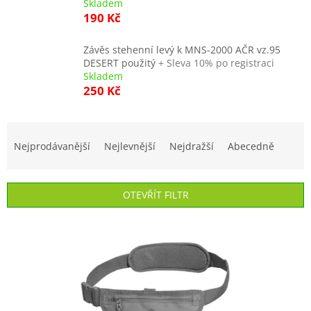
Skladem
190 Kč
Závěs stehenní levý k MNS-2000 AČR vz.95
DESERT použitý
+ Sleva 10% po registraci
Skladem
250 Kč
Ř
a
Nejprodávanější
Nejlevnější
Nejdražší
Abecedně
z
e
n
OTEVŘÍT FILTR
í
p
V
r
ý
o
p
d
i
u
s
k
p