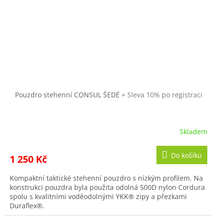
Pouzdro stehenní CONSUL ŠEDÉ
+ Sleva 10% po registraci
Skladem
Do košíku
1 250 Kč
Kompaktní taktické stehenní pouzdro s nízkým profilem. Na
konstrukci pouzdra byla použita odolná 500D nylon Cordura
spolu s kvalitními voděodolnými YKK® zipy a přezkami
Duraflex®.