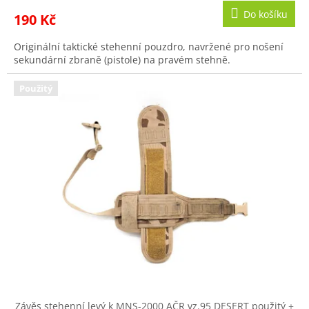
Do košíku
190 Kč
Originální taktické stehenní pouzdro, navržené pro nošení
sekundární zbraně (pistole) na pravém stehně.
Použitý
Závěs stehenní levý k MNS-2000 AČR vz.95 DESERT použitý
+