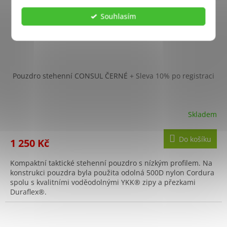
Souhlasím
Pouzdro stehenní CONSUL ČERNÉ
+ Sleva 10% po registraci
Skladem
Do košíku
1 250 Kč
Kompaktní taktické stehenní pouzdro s nízkým profilem. Na
konstrukci pouzdra byla použita odolná 500D nylon Cordura
spolu s kvalitními voděodolnými YKK® zipy a přezkami
Duraflex®.