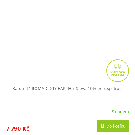
Z
D
A
R
Batoh R4 ROMAD DRY EARTH
+ Sleva 10% po registraci
M
A
Skladem
Do košíku
7 790 Kč