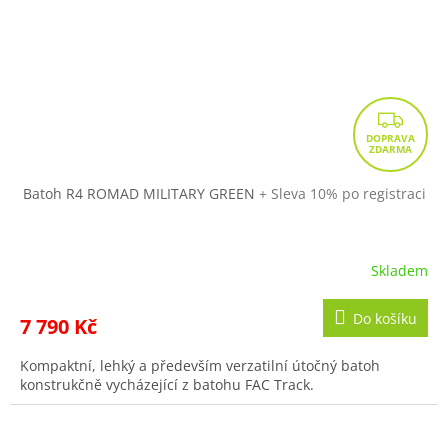
Z
D
A
R
Batoh R4 ROMAD MILITARY GREEN
+ Sleva 10% po registraci
M
A
Skladem
Do košíku
7 790 Kč
Kompaktní, lehký a především verzatilní útočný batoh
konstrukčně vycházející z batohu FAC Track.