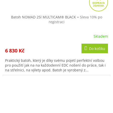
D
A
R
Batoh NOMAD 25l MULTICAM® BLACK
+ Sleva 10% po
registraci
M
A
Skladem
Do košíku
6 830 Kč
Praktický batoh, který je díky svému pojetí perfektní volbou
pro použití jak na na každodenní EDC nošení do práce, tak i
na střelnici, na výlety apod. Batoh je vyrobený z...