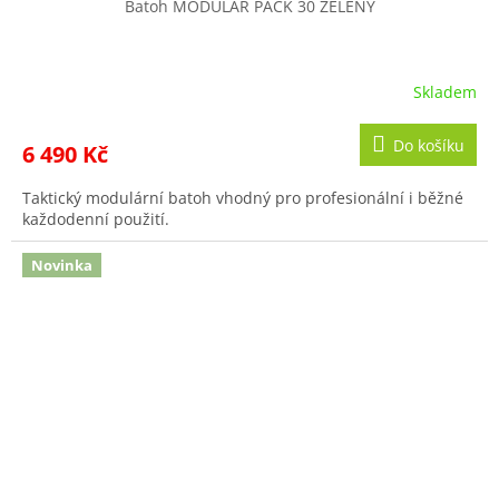
R
Batoh MODULAR PACK 30 ZELENÝ
M
A
Skladem
Do košíku
6 490 Kč
Taktický modulární batoh vhodný pro profesionální i běžné
každodenní použití.
Novinka