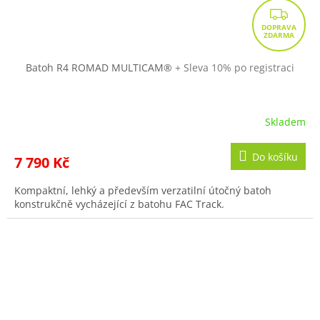
Z
D
A
R
Batoh R4 ROMAD MULTICAM®
+ Sleva 10% po registraci
M
A
Skladem
Do košíku
7 790 Kč
Kompaktní, lehký a především verzatilní útočný batoh
konstrukčně vycházející z batohu FAC Track.