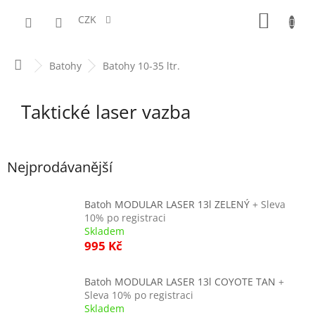
Přejít
NÁKUPN
na
CZK
obsah
KOŠÍK
Domů
Batohy
Batohy 10-35 ltr.
Taktické laser vazba
Nejprodávanější
Batoh MODULAR LASER 13l ZELENÝ
+ Sleva
10% po registraci
Skladem
995 Kč
Batoh MODULAR LASER 13l COYOTE TAN
+
Sleva 10% po registraci
Skladem