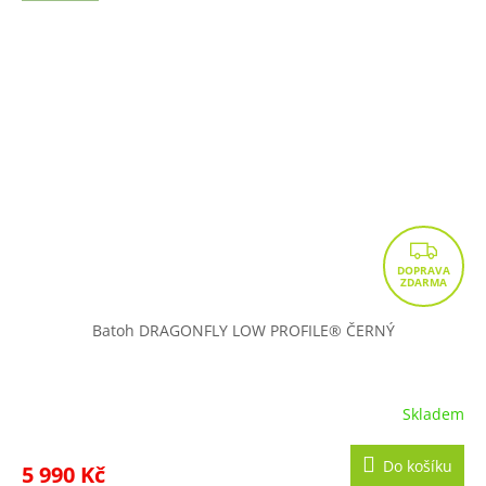
Z
D
A
R
Batoh DRAGONFLY LOW PROFILE® ČERNÝ
M
A
Skladem
Do košíku
5 990 Kč