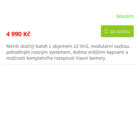
M
A
Skladem
Do košíku
4 990 Kč
Menší útočný batoh s objemem 22 litrů, modulární vazbou,
pohodlným nosným systémem, dvěma vnějšími kapsami a
možností kompletního rozepnutí hlavní komory.