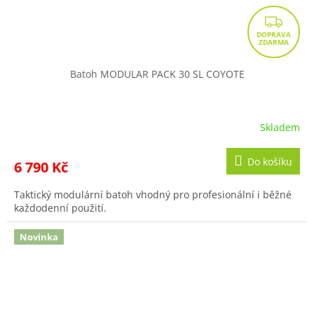
Z
D
A
R
Batoh MODULAR PACK 30 SL COYOTE
M
A
Skladem
Do košíku
6 790 Kč
Taktický modulární batoh vhodný pro profesionální i běžné
každodenní použití.
Novinka