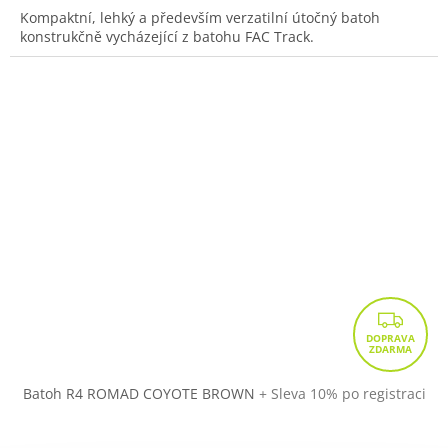
Kompaktní, lehký a především verzatilní útočný batoh
konstrukčně vycházející z batohu FAC Track.
Z
D
A
R
Batoh R4 ROMAD COYOTE BROWN
+ Sleva 10% po registraci
M
A