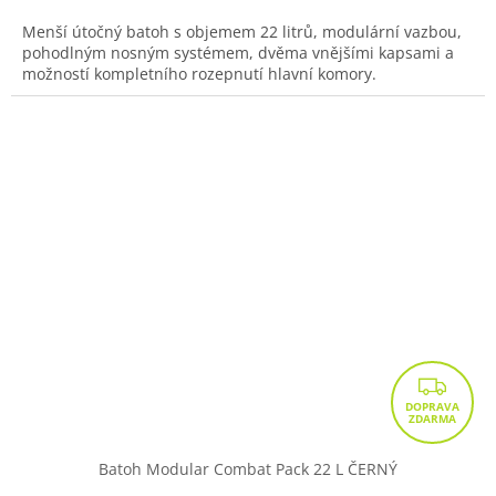
Menší útočný batoh s objemem 22 litrů, modulární vazbou,
pohodlným nosným systémem, dvěma vnějšími kapsami a
možností kompletního rozepnutí hlavní komory.
Z
D
A
R
Batoh Modular Combat Pack 22 L ČERNÝ