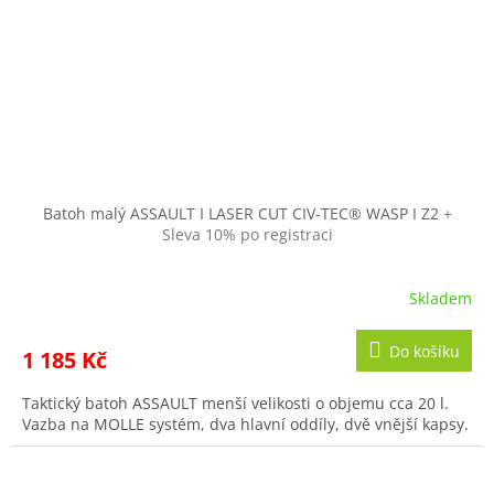
Batoh malý ASSAULT I LASER CUT CIV-TEC® WASP I Z2
+
Sleva 10% po registraci
Skladem
Do košíku
1 185 Kč
Taktický batoh ASSAULT menší velikosti o objemu cca 20 l.
Vazba na MOLLE systém, dva hlavní oddíly, dvě vnější kapsy.