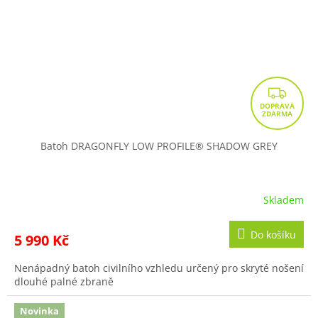
Z
D
A
R
Batoh DRAGONFLY LOW PROFILE® SHADOW GREY
M
A
Skladem
Do košíku
5 990 Kč
Nenápadný batoh civilního vzhledu určený pro skryté nošení
dlouhé palné zbraně
Novinka