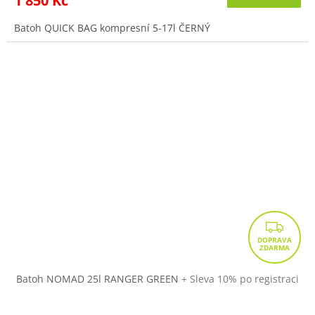
1 850 Kč
Batoh QUICK BAG kompresní 5-17l ČERNÝ
Z
D
A
R
Batoh NOMAD 25l RANGER GREEN
+ Sleva 10% po registraci
M
A