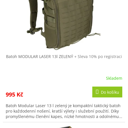
r
ů
o
d
u
k
t
ů
Batoh MODULAR LASER 13l ZELENÝ
+ Sleva 10% po registraci
Skladem
Do košíku
995 Kč
Batoh Modular Laser 13 l zelený je kompaktní taktický batoh
pro každodenní nošení, kratší výlety i služební použití. Díky
promyšlenému členění kapes, nízké hmotnosti a odolnému...