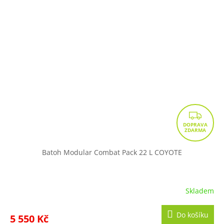
Z
D
A
R
Batoh Modular Combat Pack 22 L COYOTE
M
A
Skladem
Do košíku
5 550 Kč