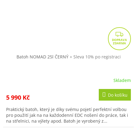
Z
D
A
R
Batoh NOMAD 25l ČERNÝ
+ Sleva 10% po registraci
M
A
Skladem
Do košíku
5 990 Kč
Praktický batoh, který je díky svému pojetí perfektní volbou
pro použití jak na na každodenní EDC nošení do práce, tak i
na střelnici, na výlety apod. Batoh je vyrobený z...