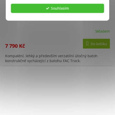
A
Souhlasím
R
Batoh R4 ROMAD ČERNÝ
+ Sleva 10% po registraci
M
A
Skladem
Do košíku
7 790 Kč
Kompaktní, lehký a především verzatilní útočný batoh
konstrukčně vycházející z batohu FAC Track.