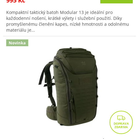
995 Kč
Kompaktní taktický batoh Modular 13 je ideální pro
každodenní nošení, krátké výlety i služební použití. Díky
promyšlenému členění kapes, nízké hmotnosti a odolnému
materiálu je...
Novinka
Z
D
A