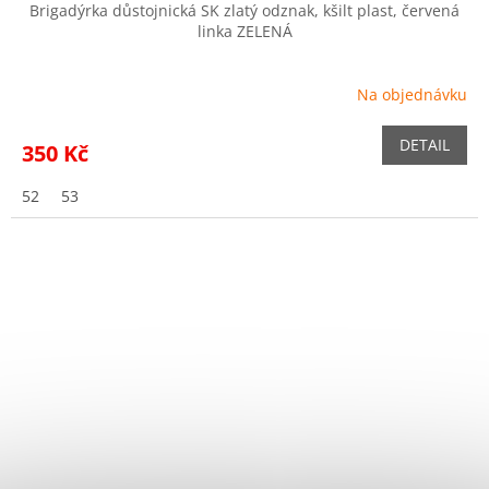
Brigadýrka důstojnická SK zlatý odznak, kšilt plast, červená
linka ZELENÁ
Na objednávku
DETAIL
350 Kč
52
53