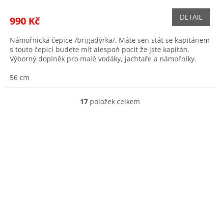
DETAIL
990 Kč
Námořnická čepice /brigadýrka/. Máte sen stát se kapitánem
s touto čepicí budete mít alespoň pocit že jste kapitán.
Výborný doplněk pro malé vodáky, jachtaře a námořníky.
56 cm
17
položek celkem
O
v
l
á
d
a
c
í
p
r
v
k
y