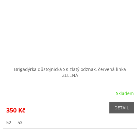
Brigadýrka důstojnická SK zlatý odznak, červená linka
ZELENÁ
Skladem
DETAIL
350 Kč
52
53