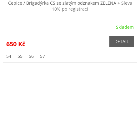
Čepice / Brigadýrka ČS se zlatým odznakem ZELENÁ
+ Sleva
10% po registraci
Skladem
Průměrné
hodnocení
produktu
DETAIL
650 Kč
je
5,0
54
55
56
57
z
5
hvězdiček.