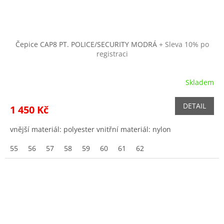
Čepice CAP8 PT. POLICE/SECURITY MODRÁ
+ Sleva 10% po
registraci
Skladem
DETAIL
1 450 Kč
vnější materiál: polyester vnitřní materiál: nylon
55
56
57
58
59
60
61
62