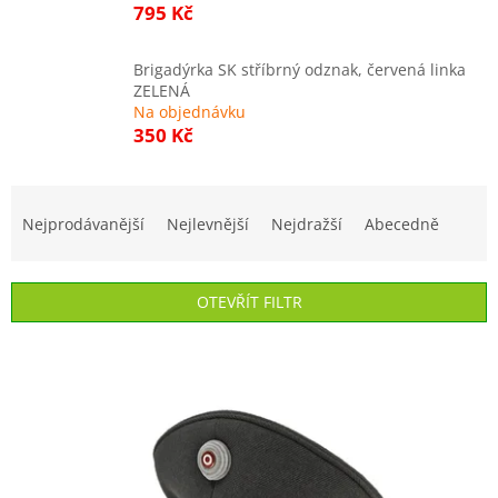
795 Kč
Brigadýrka SK stříbrný odznak, červená linka
ZELENÁ
Na objednávku
350 Kč
Ř
a
Nejprodávanější
Nejlevnější
Nejdražší
Abecedně
z
e
n
OTEVŘÍT FILTR
í
p
V
r
ý
o
p
d
i
u
s
k
p
t