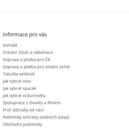
Z
á
p
a
Informace pro vás
t
Kontakt
í
Vrácení zboží a reklamace
Doprava a platba pro ČR
Doprava a platba pro ostatní země
Tabulka velikostí
Jak vybrat stan
Jak vybrat spacák
Jak vybrat vzduchovku
Spolupráce s divadly a filmem
Proč odznaky od nás?
Podmínky ochrany osobních údajů
Obchodní podmínky