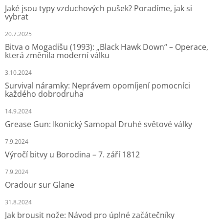
Jaké jsou typy vzduchových pušek? Poradíme, jak si
vybrat
20.7.2025
Bitva o Mogadišu (1993): „Black Hawk Down“ – Operace,
která změnila moderní válku
3.10.2024
Survival náramky: Neprávem opomíjení pomocníci
každého dobrodruha
14.9.2024
Grease Gun: Ikonický Samopal Druhé světové války
7.9.2024
Výročí bitvy u Borodina – 7. září 1812
7.9.2024
Oradour sur Glane
31.8.2024
Jak brousit nože: Návod pro úplné začátečníky