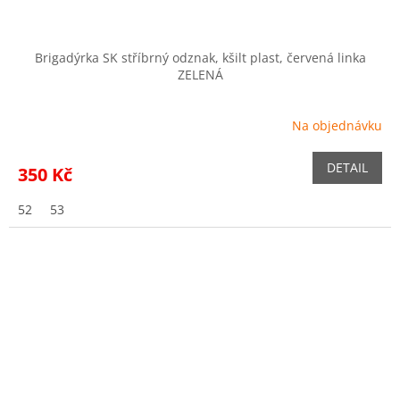
Brigadýrka SK stříbrný odznak, kšilt plast, červená linka
ZELENÁ
Na objednávku
DETAIL
350 Kč
52
53