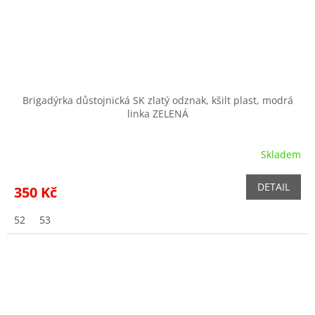
Brigadýrka důstojnická SK zlatý odznak, kšilt plast, modrá
linka ZELENÁ
Skladem
DETAIL
350 Kč
52
53