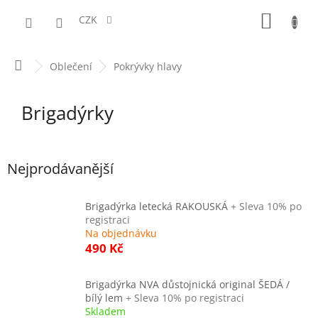
Přejít
NÁKUPN
na
CZK
obsah
KOŠÍK
Domů
Oblečení
Pokrývky hlavy
Brigadýrky
Nejprodávanější
Brigadýrka letecká RAKOUSKÁ
+ Sleva 10% po
registraci
Na objednávku
490 Kč
Brigadýrka NVA důstojnická original ŠEDÁ /
bílý lem
+ Sleva 10% po registraci
Skladem