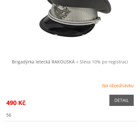
r
ů
o
d
u
k
t
ů
Brigadýrka letecká RAKOUSKÁ
+ Sleva 10% po registraci
Na objednávku
DETAIL
490 Kč
56