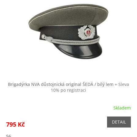
Brigadýrka NVA důstojnická original ŠEDÁ / bílý lem
+ Sleva
10% po registraci
Skladem
DETAIL
795 Kč
56