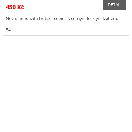
DETAIL
450 Kč
Nová, nepoužitá britská čepice s černým lesklým kšiltem.
54