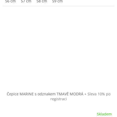
56 cm
57 cm
58 cm
59 cm
Čepice MARINE s odznakem TMAVĚ MODRÁ
+ Sleva 10% po
registraci
Skladem