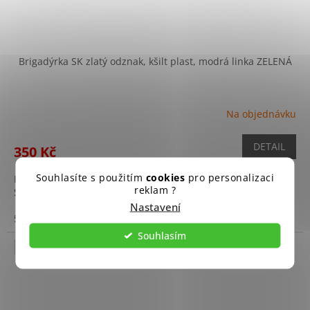
Brigadýrka SK zlatý odznak, kšilt plast, modrá linka ZELENÁ
Na objednávku
DETAIL
350 Kč
Souhlasíte s použitím
cookies
pro personalizaci
Brigadýrka je originální součástí výstroje Ozbrojených sil
reklam ?
Slovenské republiky (OS SR).
Nastavení
52
53
54
Souhlasím
Použitý