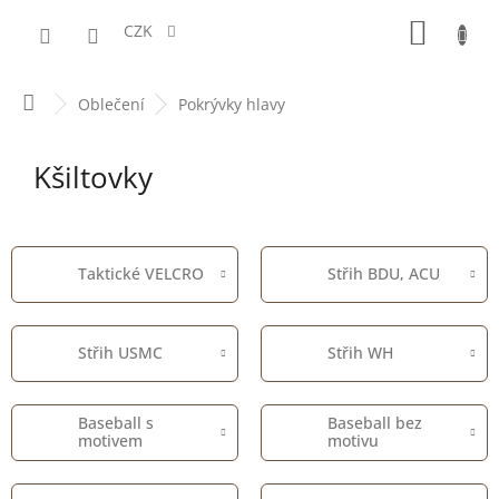
Přejít
NÁKUPN
na
CZK
obsah
KOŠÍK
Domů
Oblečení
Pokrývky hlavy
Kšiltovky
Taktické VELCRO
Střih BDU, ACU
Střih USMC
Střih WH
Baseball s
Baseball bez
motivem
motivu