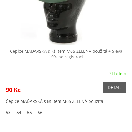
Čepice MAĎARSKÁ s kšiltem M65 ZELENÁ použitá
+ Sleva
10% po registraci
Skladem
Průměrné
hodnocení
produktu
DETAIL
90 Kč
je
5,0
Čepice MAĎARSKÁ s kšiltem M65 ZELENÁ použitá
z
5
53
54
55
56
hvězdiček.