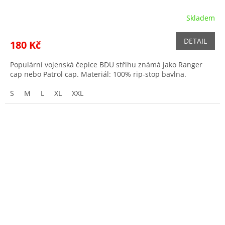
Skladem
DETAIL
180 Kč
Populární vojenská čepice BDU střihu známá jako Ranger
cap nebo Patrol cap. Materiál: 100% rip-stop bavlna.
S
M
L
XL
XXL