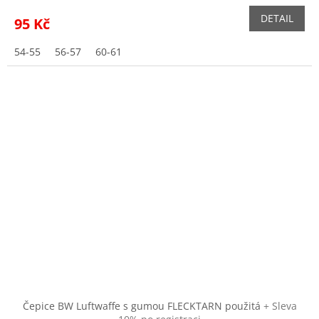
DETAIL
95 Kč
54-55
56-57
60-61
Čepice BW Luftwaffe s gumou FLECKTARN použitá
+ Sleva