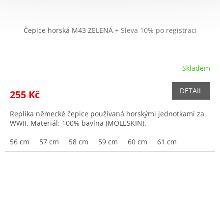
Čepice horská M43 ZELENÁ
+ Sleva 10% po registraci
Skladem
DETAIL
255 Kč
Replika německé čepice používaná horskými jednotkami za
WWII. Materiál: 100% bavlna (MOLESKIN).
56 cm
57 cm
58 cm
59 cm
60 cm
61 cm