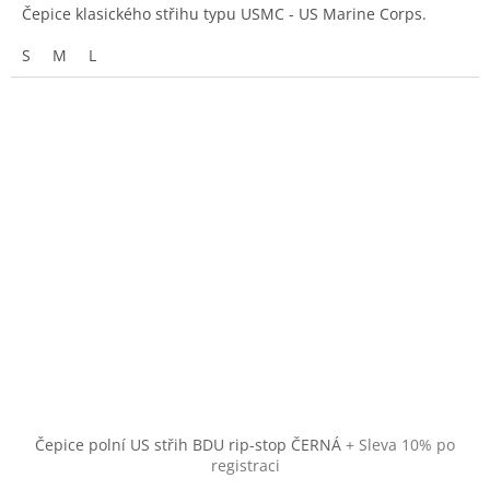
Čepice klasického střihu typu USMC - US Marine Corps.
S
M
L
Čepice polní US střih BDU rip-stop ČERNÁ
+ Sleva 10% po
registraci