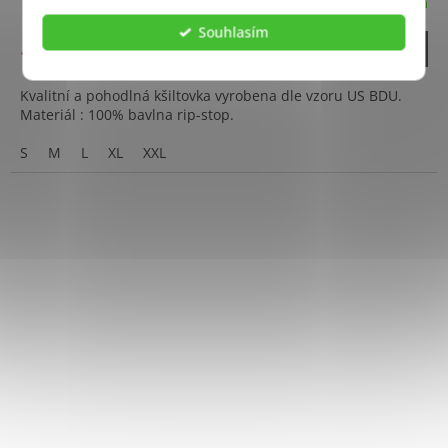
Skladem
Souhlasím
DETAIL
195 Kč
Kvalitní a pohodlná kšiltovka vyrobena dle vzoru US BDU.
Materiál : 100% bavlna rip-stop.
S
M
L
XL
XXL