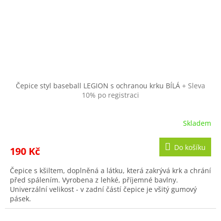
Čepice styl baseball LEGION s ochranou krku BÍLÁ
+ Sleva
10% po registraci
Skladem
Do košíku
190 Kč
Čepice s kšiltem, doplněná a látku, která zakrývá krk a chrání
před spálením. Vyrobena z lehké, příjemné bavlny.
Univerzální velikost - v zadní částí čepice je všitý gumový
pásek.