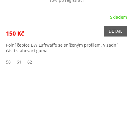
10% po registraci
Skladem
DETAIL
150 Kč
Polní čepice BW Luftwaffe se sníženým profilem. V zadní
části stahovací guma.
58
61
62