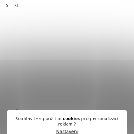
S
XL
Čepice US BDU rip-stop WOODLAND
+ Sleva 10% po
registraci
Souhlasíte s použitím
cookies
pro personalizaci
reklam ?
Nastavení