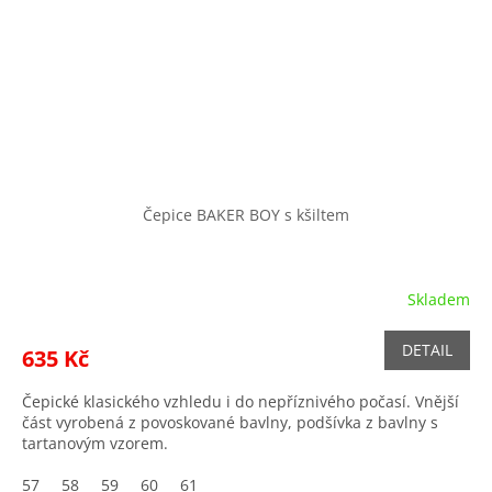
Čepice BAKER BOY s kšiltem
Skladem
DETAIL
635 Kč
Čepické klasického vzhledu i do nepříznivého počasí. Vnější
část vyrobená z povoskované bavlny, podšívka z bavlny s
tartanovým vzorem.
57
58
59
60
61