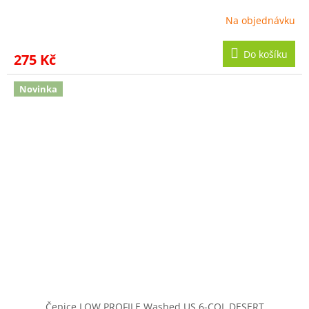
Na objednávku
Do košíku
275 Kč
Novinka
Čepice LOW PROFILE Washed US 6-COL DESERT