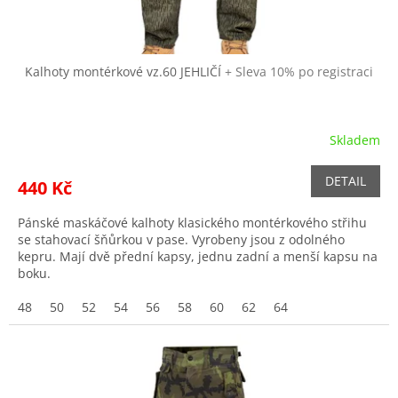
ů
Kalhoty montérkové vz.60 JEHLIČÍ
+ Sleva 10% po registraci
Skladem
DETAIL
440 Kč
Pánské maskáčové kalhoty klasického montérkového střihu
se stahovací šňůrkou v pase. Vyrobeny jsou z odolného
kepru. Mají dvě přední kapsy, jednu zadní a menší kapsu na
boku.
48
50
52
54
56
58
60
62
64