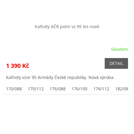
Kalhoty AČR polní vz.95 les nové
Skladem
DETAIL
1 390 Kč
Kalhoty vzor 95 Armády České republiky. Nová výroba.
170/088
170/112
176/088
176/100
176/112
182/088