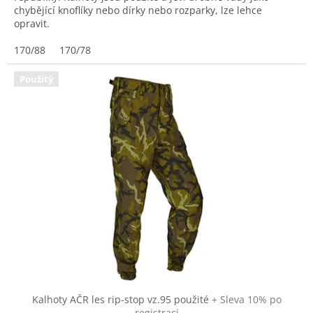
chybějící knoflíky nebo dírky nebo rozparky, lze lehce
opravit.
170/88
170/78
Použitý
Kalhoty AČR les rip-stop vz.95 použité
+ Sleva 10% po
registraci