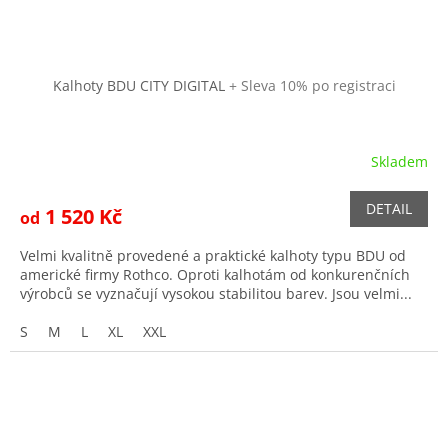
Kalhoty BDU CITY DIGITAL
+ Sleva 10% po registraci
Skladem
Průměrné
hodnocení
produktu
DETAIL
1 520 Kč
od
je
1,0
Velmi kvalitně provedené a praktické kalhoty typu BDU od
z
americké firmy Rothco. Oproti kalhotám od konkurenčních
5
výrobců se vyznačují vysokou stabilitou barev. Jsou velmi...
hvězdiček.
S
M
L
XL
XXL