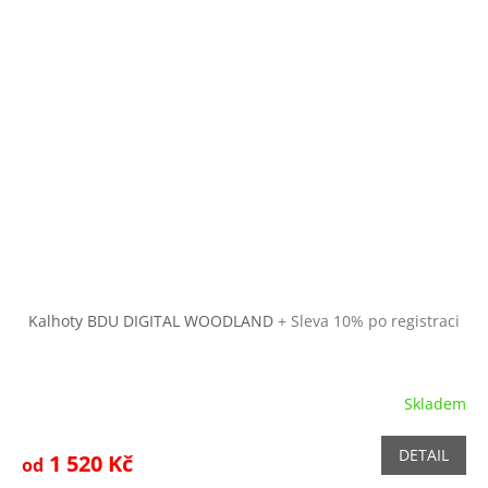
Kalhoty BDU DIGITAL WOODLAND
+ Sleva 10% po registraci
Skladem
Průměrné
hodnocení
produktu
DETAIL
1 520 Kč
od
je