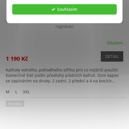
Souhlasím
Kalhoty AIRBORNE VINTAGE ANTHRAZIT ŠEDÉ
+ Sleva 10% po
registraci
Skladem
DETAIL
1 190 Kč
Kalhoty volného, pohodlného střihu pro co nejširší použití.
Komerčně šité podle předlohy pilotních kalhot. Osm kapes
se zapínáním na druky, 2 zadní, 2 přední a 4 na bocích...
M
L
XXL
Použitý