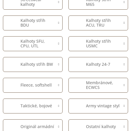
kalhoty
M65
Kalhoty střih
Kalhoty střih
BDU
ACU, TRU
Kalhoty SFU,
Kalhoty střih
CPU, UTL
USMC
Kalhoty střih BW
Kalhoty 24-7
Membránové,
Fleece, softshell
ECWCS
Taktické, bojové
Army vintage styl
Originál armádní
Ostatní kalhoty