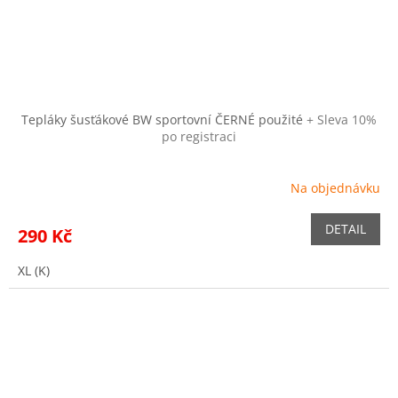
Tepláky šusťákové BW sportovní ČERNÉ použité
+ Sleva 10%
po registraci
Na objednávku
DETAIL
290 Kč
XL (K)