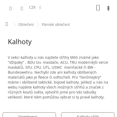
Přejít
NÁKUPN
na
CZK
obsah
KOŠÍK
Domů
Oblečení
Pánské oblečení
Kalhoty
V sekci kalhoty u nás najdete střihy M65 známé jako
"džípáky" , BDU tzv. maskáče, ACU, TRU modernější verze
maskáčů, SFU, CPU, UTL, USMC mariňácké či BW -
Bundeswehru. Nechybí zde ani kalhoty oblíbených
materiálů jako je fleece či softschell. Pro "fanšmejkry"
máme i oblíbené taktické, bojové kalhoty. Jelikož u nás na
webu najdete kalhoty všech možných střihů a značek z
různých koutů světa, vytvořili jsme pro Vás tabulky
velikostí, které Vám pomůžou vybrat si ty pravé kalhoty.
Streetwear
Kalhoty střih