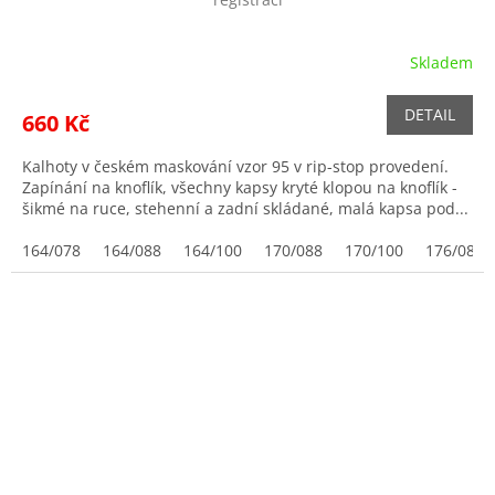
Skladem
DETAIL
660 Kč
Kalhoty v českém maskování vzor 95 v rip-stop provedení.
Zapínání na knoflík, všechny kapsy kryté klopou na knoflík -
šikmé na ruce, stehenní a zadní skládané, malá kapsa pod...
164/078
164/088
164/100
170/088
170/100
176/088