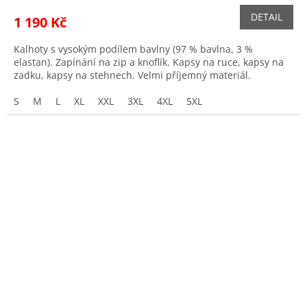
DETAIL
1 190 Kč
Kalhoty s vysokým podílem bavlny (97 % bavlna, 3 %
elastan). Zapínání na zip a knoflík. Kapsy na ruce, kapsy na
zadku, kapsy na stehnech. Velmi příjemný materiál.
S
M
L
XL
XXL
3XL
4XL
5XL