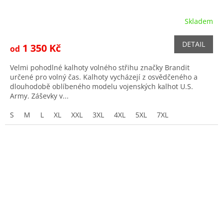
Skladem
DETAIL
1 350 Kč
od
Velmi pohodlné kalhoty volného střihu značky Brandit
určené pro volný čas. Kalhoty vycházejí z osvědčeného a
dlouhodobě oblíbeného modelu vojenských kalhot U.S.
Army. Záševky v...
S
M
L
XL
XXL
3XL
4XL
5XL
7XL