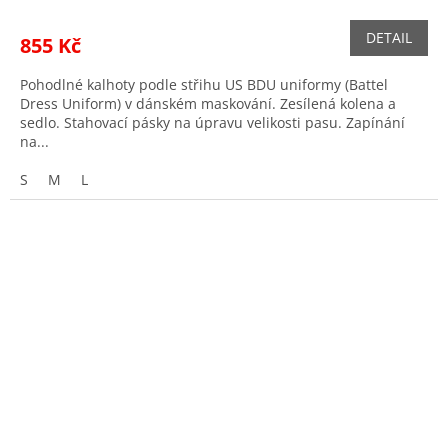
DETAIL
855 Kč
Pohodlné kalhoty podle střihu US BDU uniformy (Battel
Dress Uniform) v dánském maskování. Zesílená kolena a
sedlo. Stahovací pásky na úpravu velikosti pasu. Zapínání
na...
S
M
L