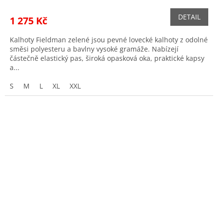
DETAIL
1 275 Kč
Kalhoty Fieldman zelené jsou pevné lovecké kalhoty z odolné
směsi polyesteru a bavlny vysoké gramáže. Nabízejí
částečně elastický pas, široká opasková oka, praktické kapsy
a...
S
M
L
XL
XXL