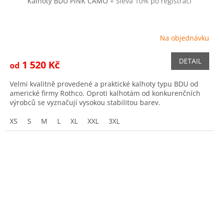
Kalhoty BDU PINK CAMO
+ Sleva 10% po registraci
Na objednávku
DETAIL
1 520 Kč
od
Velmi kvalitně provedené a praktické kalhoty typu BDU od
americké firmy Rothco. Oproti kalhotám od konkurenčních
výrobců se vyznačují vysokou stabilitou barev.
XS
S
M
L
XL
XXL
3XL