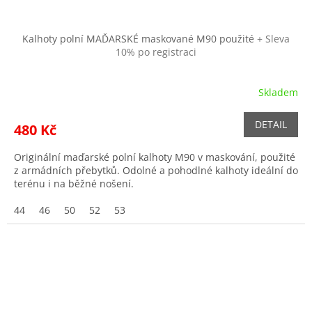
Kalhoty polní MAĎARSKÉ maskované M90 použité
+ Sleva
10% po registraci
Skladem
Průměrné
hodnocení
produktu
DETAIL
480 Kč
je
5,0
Originální maďarské polní kalhoty M90 v maskování, použité
z
z armádních přebytků. Odolné a pohodlné kalhoty ideální do
5
terénu i na běžné nošení.
hvězdiček.
44
46
50
52
53