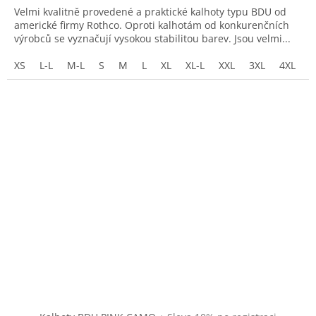
4,0
Velmi kvalitně provedené a praktické kalhoty typu BDU od
z
americké firmy Rothco. Oproti kalhotám od konkurenčních
5
výrobců se vyznačují vysokou stabilitou barev. Jsou velmi...
hvězdiček.
XS
L-L
M-L
S
M
L
XL
XL-L
XXL
3XL
4XL