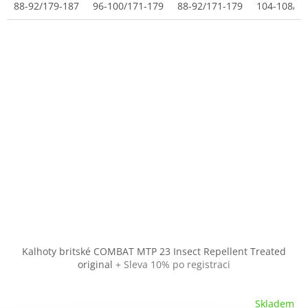
88-92/179-187
96-100/171-179
88-92/171-179
104-108/16
Kalhoty britské COMBAT MTP 23 Insect Repellent Treated
original
+ Sleva 10% po registraci
Skladem