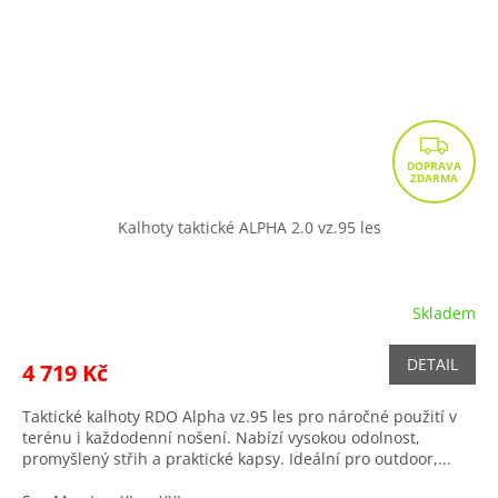
Z
D
A
R
Kalhoty taktické ALPHA 2.0 vz.95 les
M
A
Skladem
DETAIL
4 719 Kč
Taktické kalhoty RDO Alpha vz.95 les pro náročné použití v
terénu i každodenní nošení. Nabízí vysokou odolnost,
promyšlený střih a praktické kapsy. Ideální pro outdoor,...