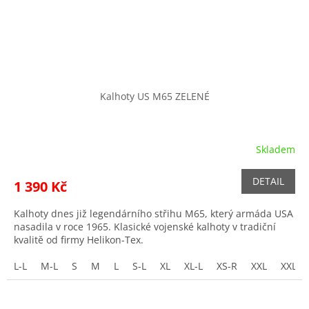
Kalhoty US M65 ZELENÉ
Skladem
DETAIL
1 390 Kč
Kalhoty dnes již legendárního střihu M65, který armáda USA
nasadila v roce 1965. Klasické vojenské kalhoty v tradiční
kvalitě od firmy Helikon-Tex.
L-L
M-L
S
M
L
S-L
XL
XL-L
XS-R
XXL
XXL-L