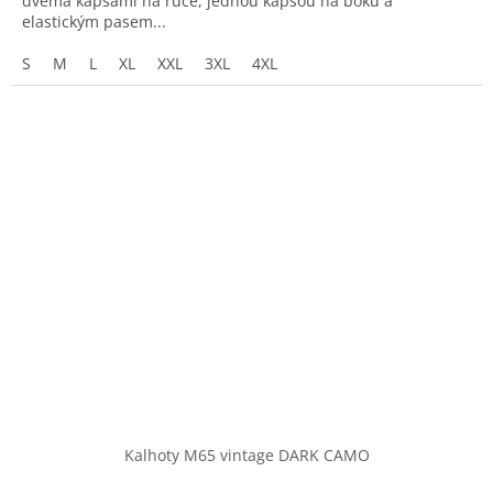
dvěma kapsami na ruce, jednou kapsou na boku a
elastickým pasem...
S
M
L
XL
XXL
3XL
4XL
Kalhoty M65 vintage DARK CAMO