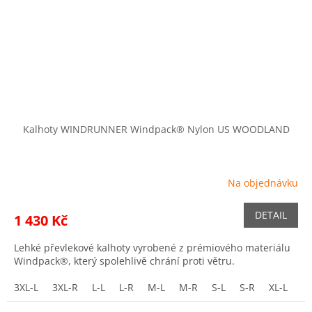
Kalhoty WINDRUNNER Windpack® Nylon US WOODLAND
Na objednávku
DETAIL
1 430 Kč
Lehké převlekové kalhoty vyrobené z prémiového materiálu
Windpack®, který spolehlivě chrání proti větru.
3XL-L
3XL-R
L-L
L-R
M-L
M-R
S-L
S-R
XL-L
XL