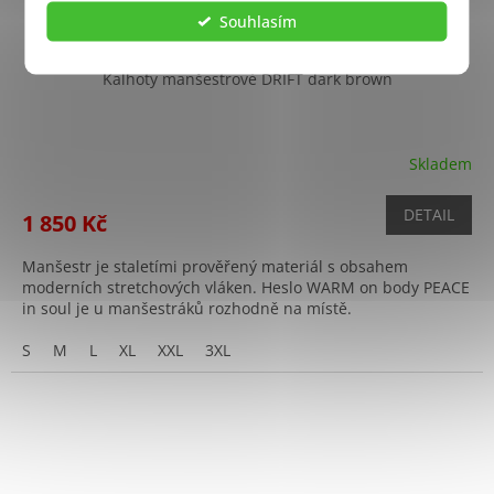
Souhlasím
Kalhoty manšestrové DRIFT dark brown
Skladem
DETAIL
1 850 Kč
Manšestr je staletími prověřený materiál s obsahem
moderních stretchových vláken. Heslo WARM on body PEACE
in soul je u manšestráků rozhodně na místě.
S
M
L
XL
XXL
3XL