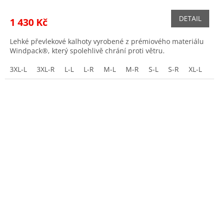
DETAIL
1 430 Kč
Lehké převlekové kalhoty vyrobené z prémiového materiálu
Windpack®, který spolehlivě chrání proti větru.
3XL-L
3XL-R
L-L
L-R
M-L
M-R
S-L
S-R
XL-L
XL