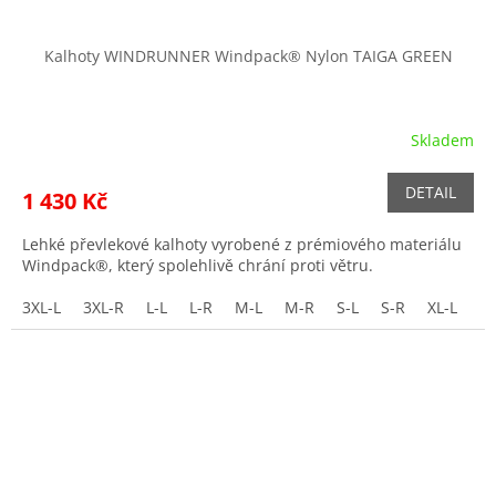
Kalhoty WINDRUNNER Windpack® Nylon TAIGA GREEN
Skladem
DETAIL
1 430 Kč
Lehké převlekové kalhoty vyrobené z prémiového materiálu
Windpack®, který spolehlivě chrání proti větru.
3XL-L
3XL-R
L-L
L-R
M-L
M-R
S-L
S-R
XL-L
XL