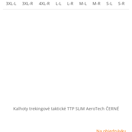
3XL-L
3XL-R
4XL-R
L-L
L-R
M-L
M-R
S-L
S-R
Kalhoty trekingové taktické TTP SLIM AeroTech ČERNÉ
Na objednávku