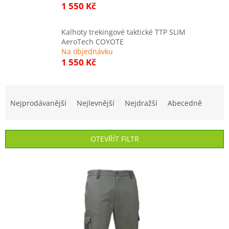
1 550 Kč
Kalhoty trekingové taktické TTP SLIM
AeroTech COYOTE
Na objednávku
1 550 Kč
Ř
a
Nejprodávanější
Nejlevnější
Nejdražší
Abecedně
z
e
n
OTEVŘÍT FILTR
í
p
V
r
ý
o
p
d
i
u
s
k
p
t