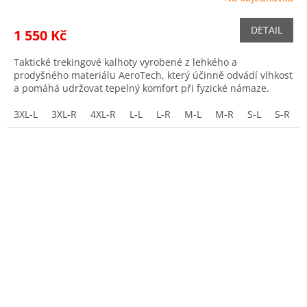
DETAIL
1 550 Kč
Taktické trekingové kalhoty vyrobené z lehkého a
prodyšného materiálu AeroTech, který účinně odvádí vlhkost
a pomáhá udržovat tepelný komfort při fyzické námaze.
3XL-L
3XL-R
4XL-R
L-L
L-R
M-L
M-R
S-L
S-R