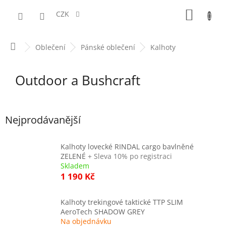
Přejít
NÁKUPN
na
CZK
obsah
KOŠÍK
Domů
Oblečení
Pánské oblečení
Kalhoty
Outdoor a Bushcraft
Nejprodávanější
Kalhoty lovecké RINDAL cargo bavlněné
ZELENÉ
+ Sleva 10% po registraci
Skladem
1 190 Kč
Kalhoty trekingové taktické TTP SLIM
AeroTech SHADOW GREY
Na objednávku