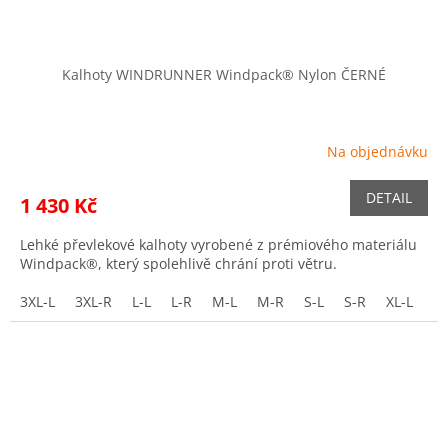
Kalhoty WINDRUNNER Windpack® Nylon ČERNÉ
Na objednávku
DETAIL
1 430 Kč
Lehké převlekové kalhoty vyrobené z prémiového materiálu
Windpack®, který spolehlivě chrání proti větru.
3XL-L
3XL-R
L-L
L-R
M-L
M-R
S-L
S-R
XL-L
XL