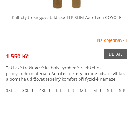
Kalhoty trekingové taktické TTP SLIM AeroTech COYOTE
Na objednávku
DETAIL
1 550 Kč
Taktické trekingové kalhoty vyrobené z lehkého a
prodyšného materiálu AeroTech, který účinně odvádí vlhkost
a pomáhá udržovat tepelný komfort při fyzické námaze.
3XL-L
3XL-R
4XL-R
L-L
L-R
M-L
M-R
S-L
S-R