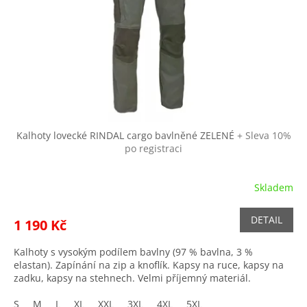
r
ů
o
d
u
k
t
ů
Kalhoty lovecké RINDAL cargo bavlněné ZELENÉ
+ Sleva 10%
po registraci
Skladem
DETAIL
1 190 Kč
Kalhoty s vysokým podílem bavlny (97 % bavlna, 3 %
elastan). Zapínání na zip a knoflík. Kapsy na ruce, kapsy na
zadku, kapsy na stehnech. Velmi příjemný materiál.
S
M
L
XL
XXL
3XL
4XL
5XL