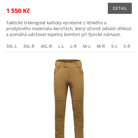
DETAIL
1 550 Kč
Taktické trekingové kalhoty vyrobené z lehkého a
prodyšného materiálu AeroTech, který účinně odvádí vlhkost
a pomáhá udržovat tepelný komfort při fyzické námaze.
3XL-L
3XL-R
4XL-R
L-L
L-R
M-L
M-R
S-L
S-R