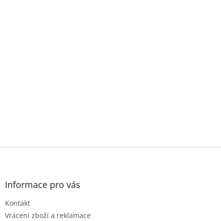
Z
á
p
a
Informace pro vás
t
Kontakt
í
Vrácení zboží a reklamace