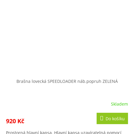
Brašna lovecká SPEEDLOADER náb.popruh ZELENÁ
Skladem
Do košíku
920 Kč
Prostorná hlavní kapsa. Hlavní kapsa uzavíratelná pomocí