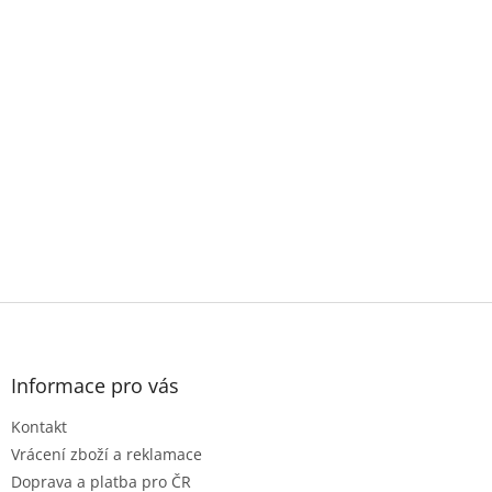
Z
á
p
a
Informace pro vás
t
Kontakt
í
Vrácení zboží a reklamace
Doprava a platba pro ČR