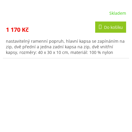
Skladem
Průměrné
hodnocení
produktu
Do košíku
1 170 Kč
je
4,5
nastavitelný ramenní popruh, hlavní kapsa se zapínáním na
z
zip, dvě přední a jedna zadní kapsa na zip, dvě vnitřní
5
kapsy, rozměry: 40 x 30 x 10 cm, materiál: 100 % nylon
hvězdiček.