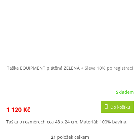
Taška EQUIPMENT plátěná ZELENÁ
+ Sleva 10% po registraci
Skladem
Do košíku
1 120 Kč
Taška o rozměrech cca 48 x 24 cm. Materiál: 100% bavlna.
21
položek celkem
O