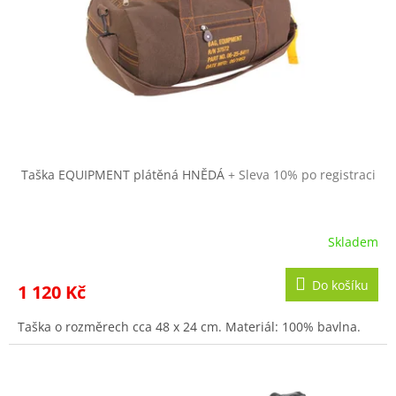
r
ů
o
d
u
k
t
ů
Taška EQUIPMENT plátěná HNĚDÁ
+ Sleva 10% po registraci
Skladem
Do košíku
1 120 Kč
Taška o rozměrech cca 48 x 24 cm. Materiál: 100% bavlna.