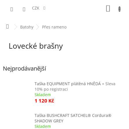
Přejít
NÁKUPN
na
CZK
obsah
KOŠÍK
Domů
Batohy
Přes rameno
Lovecké brašny
Nejprodávanější
Taška EQUIPMENT plátěná HNĚDÁ
+ Sleva
10% po registraci
Skladem
1 120 Kč
Taška BUSHCRAFT SATCHEL® Cordura®
SHADOW GREY
Skladem