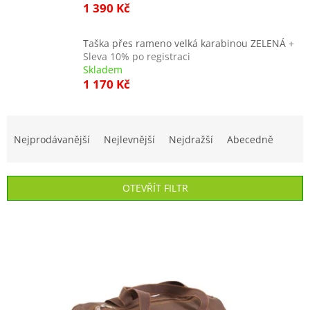
1 390 Kč
Taška přes rameno velká karabinou ZELENÁ
+
Sleva 10% po registraci
Skladem
1 170 Kč
Ř
a
Nejprodávanější
Nejlevnější
Nejdražší
Abecedně
z
e
n
OTEVŘÍT FILTR
í
p
V
r
ý
o
p
d
i
u
s
k
p
t