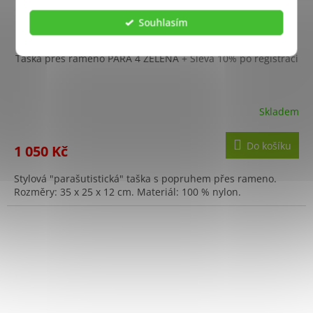
Souhlasím
Taška přes rameno PARA 4 ZELENÁ
+ Sleva 10% po registraci
Skladem
Do košíku
1 050 Kč
Stylová "parašutistická" taška s popruhem přes rameno.
Rozměry: 35 x 25 x 12 cm. Materiál: 100 % nylon.