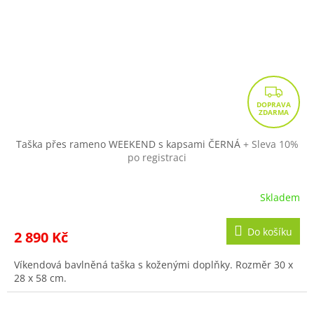
Z
D
A
R
Taška přes rameno WEEKEND s kapsami ČERNÁ
+ Sleva 10%
po registraci
M
A
Skladem
Do košíku
2 890 Kč
Víkendová bavlněná taška s koženými doplňky. Rozměr 30 x
28 x 58 cm.