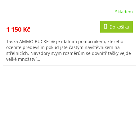
Skladem
Do košíku
1 150 Kč
Taška AMMO BUCKET® je idálním pomocníkem, kterého
oceníte především pokud jste častým návštěvníkem na
střelnicích. Navzdory svým rozměrům se dovnitř tašky vejde
velké množství...