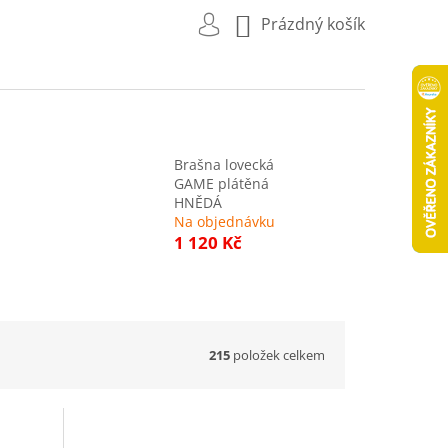
NÁKUPNÍ
Prázdný košík
KOŠÍK
Brašna lovecká
GAME plátěná
HNĚDÁ
Na objednávku
1 120 Kč
215
položek celkem