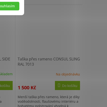
madlo...
ouhlasím
 SIDE
Taška přes rameno CONSUL SLING
RAL 7013
Skladem
Na objednávku
košíku
Do košíku
1 500 Kč
o
Menší taška přes rameno, která je díky
na
voděodolnosti, flaušovému interiéru a
bohatému polstrování vhodná k