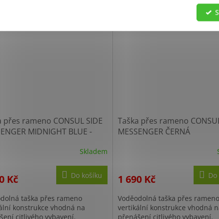
vitelný ramenní popruh, madlo...
Nastavitelný ramenní popruh, 
S
a přes rameno CONSUL SIDE
Taška přes rameno CONSUL
ENGER MIDNIGHT BLUE -
MESSENGER ČERNÁ
RÁ
Skladem
Do košíku
Do 
0 Kč
1 690 Kč
dolná taška přes rameno
Voděodolná taška přes ramen
kální konstrukce vhodná na
vertikální konstrukce vhodná 
šení citlivého vybavení.
přenášení citlivého vybavení.