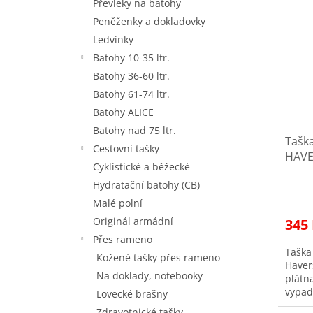
Převleky na batohy
Peněženky a dokladovky
Ledvinky
Batohy 10-35 ltr.
Batohy 36-60 ltr.
Batohy 61-74 ltr.
Batohy ALICE
Batohy nad 75 ltr.
Tašk
Cestovní tašky
HAVE
Cyklistické a běžecké
Sleva
Hydratační batohy (CB)
Malé polní
Originál armádní
345
Přes rameno
Taška
Kožené tašky přes rameno
Haver
Na doklady, notebooky
plátn
vypadá
Lovecké brašny
Zdravotnické tašky