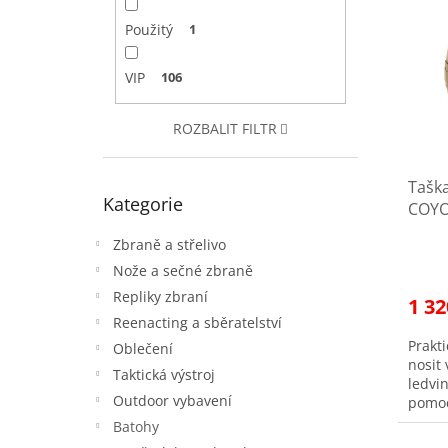
a
p
p
n
Použitý
1
i
r
e
s
o
l
p
d
VIP
106
r
u
o
k
ROZBALIT FILTR
d
t
u
ů
Tašk
Přeskočit
k
Kategorie
kategorie
COY
t
ů
Zbraně a střelivo
Nože a sečné zbraně
Repliky zbraní
1 32
Reenacting a sběratelství
Prakt
Oblečení
nosit
Taktická výstroj
ledvi
Outdoor vybavení
pomoc
samos
Batohy