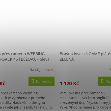
a přes rameno WEBBING
Brašna lovecká GAME plátě
RSACK 45 l BÉŽOVÁ
+ Sleva
ZELENÁ
o registraci
Na objednávku
Do košíku
Do 
 Kč
1 120 Kč
 přes rameno Webbing
Větší brašna přes rameno v
sack je vyrobena z praného
elegantním loveckém anglické
a a díky klasickému designu
s koženými doplňky, od firmy J
 skvěle jak v lesích, tak na ulici.
Pyke. Vhodná nejen pro lovce 