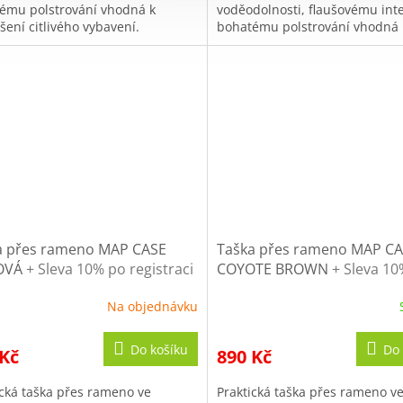
ému polstrování vhodná k
voděodolnosti, flaušovému inte
šení citlivého vybavení.
bohatému polstrování vhodná 
přenášení citlivého vybavení.
a přes rameno MAP CASE
Taška přes rameno MAP C
OVÁ
+ Sleva 10% po registraci
COYOTE BROWN
+ Sleva 1
registraci
Na objednávku
Do košíku
Do 
 Kč
890 Kč
ická taška přes rameno ve
Praktická taška přes rameno v