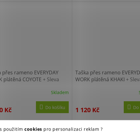
myslivce.
a přes rameno EVERYDAY
Taška přes rameno EVERY
 plátěná COYOTE
+ Sleva
WORK plátěná KHAKI
+ Sle
o registraci
po registraci
Skladem
Do košíku
Do 
0 Kč
1 120 Kč
 přes rameno vyrobená ze 100%
Taška přes rameno vyrobená 
, se 2 vnitřními kapsami, 1
bavlny, se 2 vnitřními kapsami,
 s použitím
cookies
pro personalizaci reklam ?
í kapsou, kapsou v klopě, která
přední kapsou, kapsou v klopě,
ašky překrývá, 2 boční kapsy.
část tašky překrývá, 2 boční ka