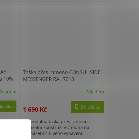
cm
DAY
Taška přes rameno CONSUL SIDE
va 10%
MESSENGER RAL 7013
Skladem
Skladem
košíku
Do košíku
1 690 Kč
ze 100%
Voděodolná taška přes rameno
 1
vertikální konstrukce vhodná na
 která
přenášení citlivého vybavení.
psy.