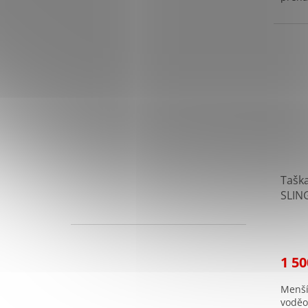
Tašk
SLIN
1 50
Menší
voděo