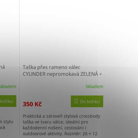
ná
Taška přes rameno válec
CYLINDER nepromokavá ZELENÁ
+
Sleva 10% po registraci
Skladem
Skladem
košíku
Do košíku
350 Kč
Praktická a zároveň stylová crossbody
m stylu
taška ve tvaru válce, ideální pro
ack
každodenní nošení, cestování i
a
outdoorové aktivity. Rozměr: 26 × 12