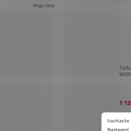
Mega slevy
Tašk
WORK
10% p
1 12
Taška
bavlny
Souhlasíte
předn
Nastavení
část t