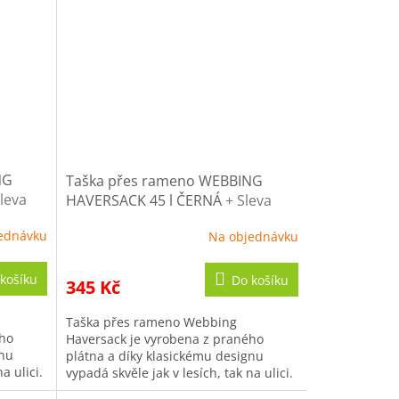
NG
Taška přes rameno WEBBING
Sleva
HAVERSACK 45 l ČERNÁ
+ Sleva
10% po registraci
ednávku
Na objednávku
košíku
Do košíku
345 Kč
Taška přes rameno Webbing
ého
Haversack je vyrobena z praného
gnu
plátna a díky klasickému designu
a ulici.
vypadá skvěle jak v lesích, tak na ulici.