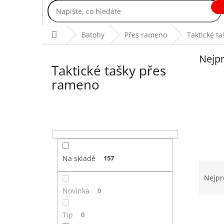
Přejít
na
obsah
Domů
Batohy
Přes rameno
Taktické t
Nejpr
Taktické tašky přes
rameno
P
o
s
t
r
Na skladě
157
Ř
a
a
Nejpr
n
z
n
Novinka
0
e
í
V
n
p
Tip
0
ý
í