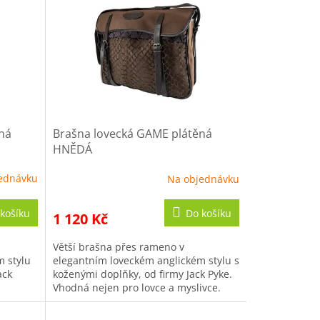
ná
Brašna lovecká GAME plátěná
HNĚDÁ
ednávku
Na objednávku
košíku
Do košíku
1 120 Kč
Větší brašna přes rameno v
m stylu
elegantním loveckém anglickém stylu s
ack
koženými doplňky, od firmy Jack Pyke.
a
Vhodná nejen pro lovce a myslivce.