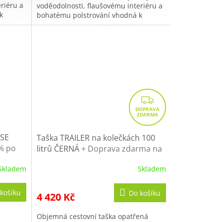
riéru a
voděodolnosti, flaušovému interiéru a
k
bohatému polstrování vhodná k
přenášení citlivého vybavení.
Z
D
A
R
ASE
Taška TRAILER na kolečkách 100
0% po
litrů ČERNÁ
+ Doprava zdarma na
M
další nákup
A
Skladem
Skladem
košíku
Do košíku
4 420 Kč
e
Objemná cestovní taška opatřená