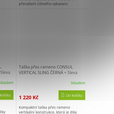
přenášení citlivého vybavení.
L
Taška přes rameno CONSUL
 Sleva
VERTICAL SLING ČERNÁ
+ Sleva
10% po registraci
Skladem
Skladem
košíku
Do košíku
1 220 Kč
Kompaktní taška přes rameno
díky
vertikální konstrukce, která je díky