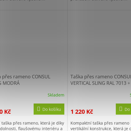
a přes rameno CONSUL
Taška přes rameno CONSU
G MODRÁ
VERTICAL SLING RAL 7013
+
10% po registraci
Skladem
Do košíku
Do 
0 Kč
1 220 Kč
 taška přes rameno, která je díky
Kompaktní taška přes rameno
dolnosti, flaušovému interiéru a
vertikální konstrukce, která je 