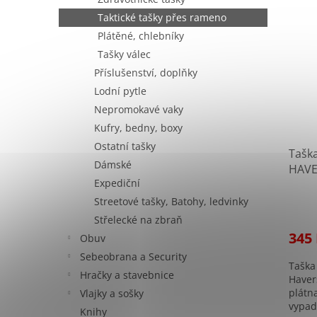
Taktické tašky přes rameno
Plátěné, chlebníky
Tašky válec
Příslušenství, doplňky
Lodní pytle
Nepromokavé vaky
Kufry, bedny, boxy
Ostatní tašky
Tašk
Dámské
HAVE
Expediční
10% p
Streetové tašky, Batohy, ledvinky
Střelecké na zbraň
345
Obuv
Sebeobrana a Security
Taška
Hračky a stavebnice
Haver
plátn
Vlajky a sošky
vypadá
Knihy