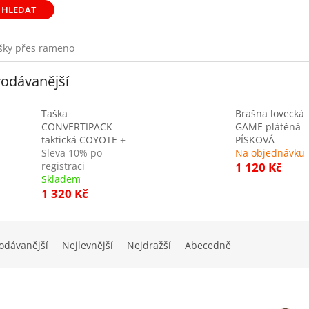
HLEDAT
ašky přes rameno
odávanější
Taška
Brašna lovecká
CONVERTIPACK
GAME plátěná
taktická COYOTE
+
PÍSKOVÁ
Sleva 10% po
Na objednávku
registraci
1 120 Kč
Skladem
1 320 Kč
odávanější
Nejlevnější
Nejdražší
Abecedně