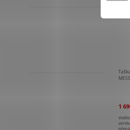
Nasta
Tašk
MESS
MOD
1 69
Voděo
verti
přená