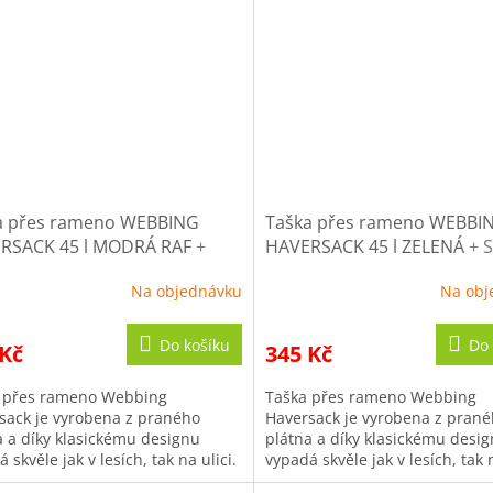
a přes rameno WEBBING
Taška přes rameno WEBBI
RSACK 45 l MODRÁ RAF
+
HAVERSACK 45 l ZELENÁ
+ 
 10% po registraci
10% po registraci
Na objednávku
Na obj
Do košíku
Do 
 Kč
345 Kč
 přes rameno Webbing
Taška přes rameno Webbing
sack je vyrobena z praného
Haversack je vyrobena z pran
a a díky klasickému designu
plátna a díky klasickému desi
 skvěle jak v lesích, tak na ulici.
vypadá skvěle jak v lesích, tak n