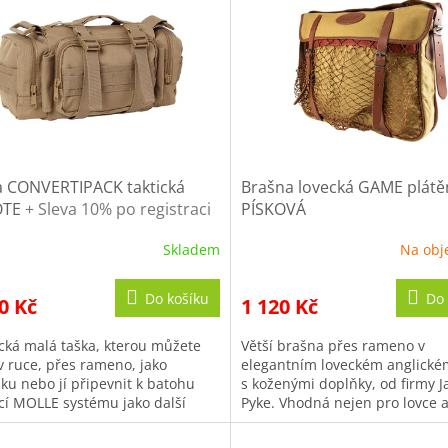
a CONVERTIPACK taktická
Brašna lovecká GAME plátě
OTE
+ Sleva 10% po registraci
PÍSKOVÁ
Skladem
Na obj
Do košíku
Do 
0 Kč
1 120 Kč
ická malá taška, kterou můžete
Větší brašna přes rameno v
 v ruce, přes rameno, jako
elegantním loveckém anglické
nku nebo jí připevnit k batohu
s koženými doplňky, od firmy J
í MOLLE systému jako další
Pyke. Vhodná nejen pro lovce 
tatnou kapsu.
myslivce.