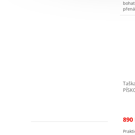
bohat
přená
Tašk
PÍSK
890
Prakt