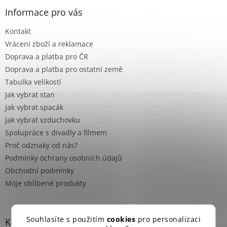
p
a
Informace pro vás
t
Kontakt
í
Vrácení zboží a reklamace
Doprava a platba pro ČR
Doprava a platba pro ostatní země
Tabulka velikostí
Jak vybrat stan
Jak vybrat spacák
Jak vybrat vzduchovku
Spolupráce s divadly a filmem
Proč odznaky od nás?
Podmínky ochrany osobních údajů
Obchodní podmínky
Moje oblíbené produkty
Souhlasíte s použitím
cookies
pro personalizaci
Kontakt