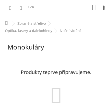
Přejít
NÁKUPN
na
CZK
obsah
KOŠÍK
Domů
Zbraně a střelivo
Optika, lasery a dalekohledy
Noční vidění
Monokuláry
Produkty teprve připravujeme.