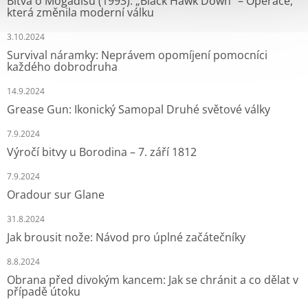
Bitva o Mogadišu (1993): „Black Hawk Down“ – Operace,
která změnila moderní válku
3.10.2024
Survival náramky: Neprávem opomíjení pomocníci
každého dobrodruha
14.9.2024
Grease Gun: Ikonický Samopal Druhé světové války
7.9.2024
Výročí bitvy u Borodina – 7. září 1812
7.9.2024
Oradour sur Glane
31.8.2024
Jak brousit nože: Návod pro úplné začátečníky
8.8.2024
Obrana před divokým kancem: Jak se chránit a co dělat v
případě útoku