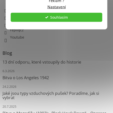
reklam ?
Nastavení
info
@
repliq.cz
776069079 (PO-PÁ 08 - 15:00)
Souhlasím
Facebook
repliqcz
Youtube
Blog
13 dní odporu, které vstoupily do historie
6.3.2026
Bitva o Los Angeles 1942
24.2.2026
Jaké jsou typy vzduchových pušek? Poradíme, jak si
vybrat
20.7.2025