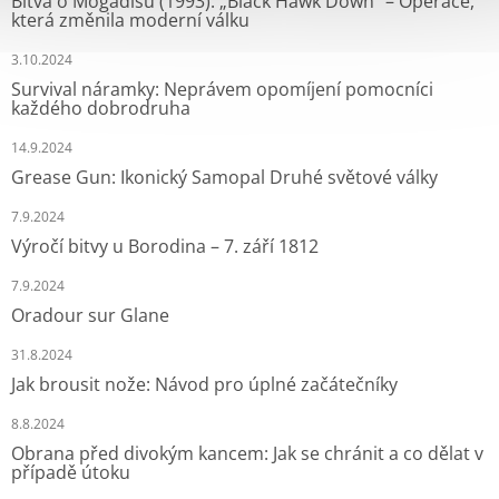
Bitva o Mogadišu (1993): „Black Hawk Down“ – Operace,
která změnila moderní válku
3.10.2024
Survival náramky: Neprávem opomíjení pomocníci
každého dobrodruha
14.9.2024
Grease Gun: Ikonický Samopal Druhé světové války
7.9.2024
Výročí bitvy u Borodina – 7. září 1812
7.9.2024
Oradour sur Glane
31.8.2024
Jak brousit nože: Návod pro úplné začátečníky
8.8.2024
Obrana před divokým kancem: Jak se chránit a co dělat v
případě útoku