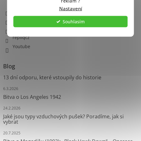
reklam ?
Nastavení
info
@
repliq.cz
776069079 (PO-PÁ 08 - 15:00)
Souhlasím
Facebook
repliqcz
Youtube
Blog
13 dní odporu, které vstoupily do historie
6.3.2026
Bitva o Los Angeles 1942
24.2.2026
Jaké jsou typy vzduchových pušek? Poradíme, jak si
vybrat
20.7.2025