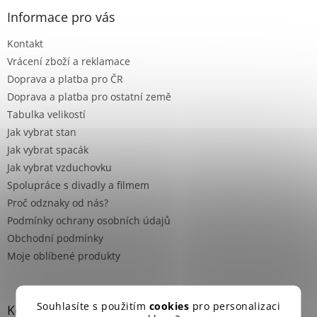
p
a
Informace pro vás
t
Kontakt
í
Vrácení zboží a reklamace
Doprava a platba pro ČR
Doprava a platba pro ostatní země
Tabulka velikostí
Jak vybrat stan
Jak vybrat spacák
Jak vybrat vzduchovku
Spolupráce s divadly a filmem
Proč odznaky od nás?
Podmínky ochrany osobních údajů
Obchodní podmínky
Moje oblíbené produkty
Souhlasíte s použitím
cookies
pro personalizaci
Kontakt