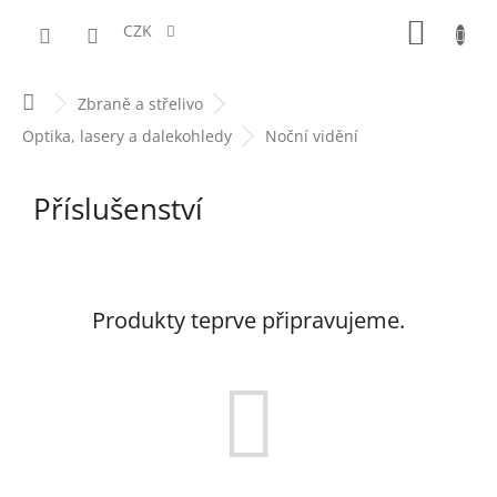
Přejít
NÁKUPN
na
CZK
obsah
KOŠÍK
Domů
Zbraně a střelivo
Optika, lasery a dalekohledy
Noční vidění
Příslušenství
Produkty teprve připravujeme.