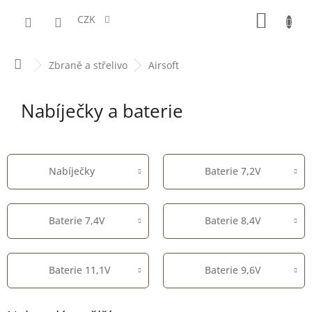
Přejít
NÁKUPN
na
CZK
obsah
KOŠÍK
Domů
Zbraně a střelivo
Airsoft
Nabíječky a baterie
Nabíječky
Baterie 7,2V
Baterie 7,4V
Baterie 8,4V
Baterie 11,1V
Baterie 9,6V