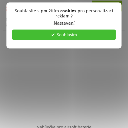
Do košíku
229 Kč
Souhlasíte s použitím
cookies
pro personalizaci
reklam ?
Pro rychlé plnění zásobníků airsoftovvých zbraní BB
Nastavení
kuličkami.
Souhlasím
Nabíječka pro airsoft baterie