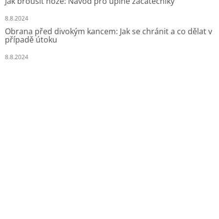
Jak brousit nože: Návod pro úplné začátečníky
8.8.2024
Obrana před divokým kancem: Jak se chránit a co dělat v
případě útoku
8.8.2024