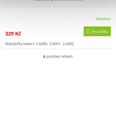
Skladem
Do košíku
329 Kč
Nabíječka baterií 2.6000, 2.6001, 2.6002
6
položek celkem
O
v
l
á
d
a
c
í
p
r
v
k