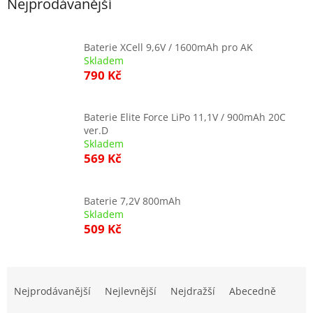
Nejprodávanější
Baterie XCell 9,6V / 1600mAh pro AK
Skladem
790 Kč
Baterie Elite Force LiPo 11,1V / 900mAh 20C
ver.D
Skladem
569 Kč
Baterie 7,2V 800mAh
Skladem
509 Kč
Ř
a
Nejprodávanější
Nejlevnější
Nejdražší
Abecedně
z