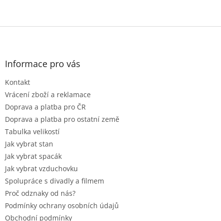
Z
á
p
a
Informace pro vás
t
Kontakt
í
Vrácení zboží a reklamace
Doprava a platba pro ČR
Doprava a platba pro ostatní země
Tabulka velikostí
Jak vybrat stan
Jak vybrat spacák
Jak vybrat vzduchovku
Spolupráce s divadly a filmem
Proč odznaky od nás?
Podmínky ochrany osobních údajů
Obchodní podmínky