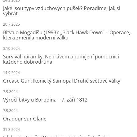
24.2.2026
Jaké jsou typy vzduchových pušek? Poradíme, jak si
vybrat
20.7.2025
Bitva o Mogadišu (1993): „Black Hawk Down“ – Operace,
která změnila moderní válku
3.10.2024
Survival náramky: Neprávem opomíjení pomocníci
každého dobrodruha
14.9.2024
Grease Gun: Ikonický Samopal Druhé světové války
7.9.2024
Výročí bitvy u Borodina – 7. září 1812
7.9.2024
Oradour sur Glane
31.8.2024