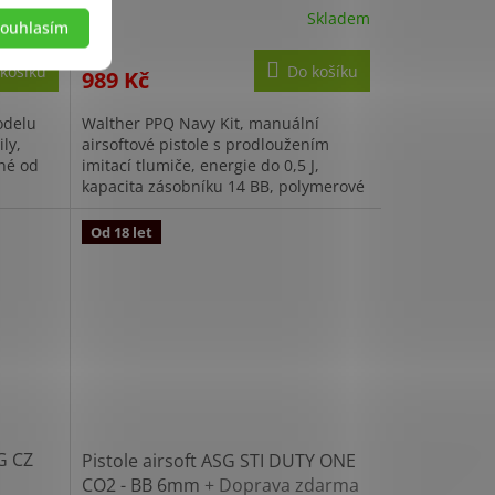
Skladem
Skladem
Průměrné
ouhlasím
hodnocení
produktu
košíku
Do košíku
989 Kč
je
4,3
odelu
Walther PPQ Navy Kit, manuální
z
ly,
airsoftové pistole s prodloužením
5
jné od
imitací tlumiče, energie do 0,5 J,
hvězdiček.
kapacita zásobníku 14 BB, polymerové
 Zbraň...
provedení.
Od 18 let
G CZ
Pistole airsoft ASG STI DUTY ONE
CO2 - BB 6mm
+ Doprava zdarma