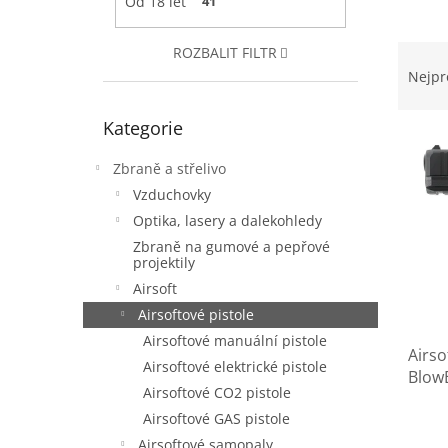
Od 18 let
41
e
l
Ř
ROZBALIT FILTR
a
Nejpr
z
Přeskočit
e
Kategorie
kategorie
V
n
ý
í
Zbraně a střelivo
p
p
Vzduchovky
i
r
Optika, lasery a dalekohledy
s
o
p
d
Zbraně na gumové a pepřové
projektily
r
u
o
Airsoft
k
d
t
Airsoftové pistole
u
ů
Airsoftové manuální pistole
Airso
k
Airsoftové elektrické pistole
Blow
t
Airsoftové CO2 pistole
ů
Airsoftové GAS pistole
Airsoftové samopaly