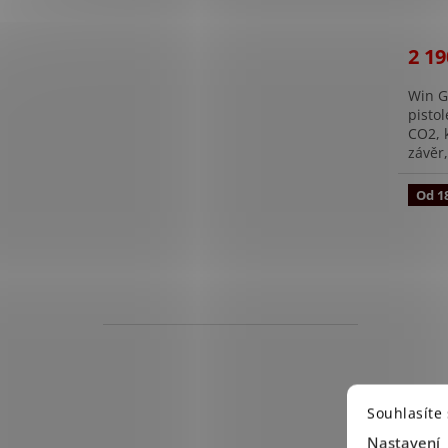
2 19
Win G
pisto
CO2, 
závěr,
Od 18
AirSo
Souhlasíte
Comp
Nastavení