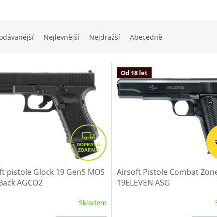
R
M
A
odávanější
Nejlevnější
Nejdražší
Abecedně
Od 18 let
Z
D
A
R
ft pistole Glock 19 Gen5 MOS
Airsoft Pistole Combat Zon
Back AGCO2
19ELEVEN ASG
M
A
Skladem
Průměrné
hodnocení