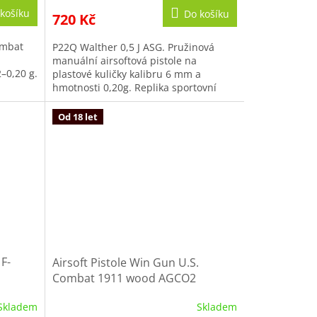
košíku
Do košíku
720 Kč
ombat
P22Q Walther 0,5 J ASG. Pružinová
manuální airsoftová pistole na
–0,20 g.
plastové kuličky kalibru 6 mm a
hmotnosti 0,20g. Replika sportovní
pistole P22. Jedinečná svými tvary....
Od 18 let
 F-
Airsoft Pistole Win Gun U.S.
Combat 1911 wood AGCO2
Skladem
Skladem