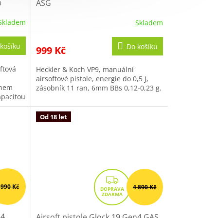
a
ASG
Skladem
Skladem
Průměrné
hodnocení
produktu
košíku
Do košíku
999 Kč
je
3,7
ftová
Heckler & Koch VP9, manuální
z
airsoftové pistole, energie do 0,5 J,
5
unem
zásobník 11 ran, 6mm BBs 0,12-0,23 g.
hvězdiček.
apacitou
..
Od 18 let
Z
 990 Kč
4 890 Kč
D
A
R
n4
Airsoft pistole Glock 19 Gen4 GAS