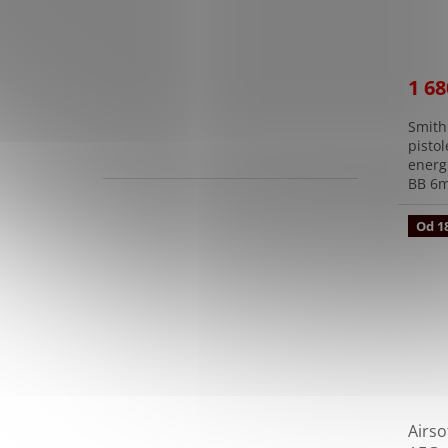
na da
1 68
Smith
pisto
energ
BB 6m
rámu, 
Od 18
Airso