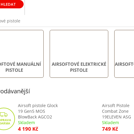
HLEDAT
ové pistole
OFTOVÉ MANUÁLNÍ
AIRSOFTOVÉ ELEKTRICKÉ
AIRSOFT
PISTOLE
PISTOLE
odávanější
Airsoft pistole Glock
Airsoft Pistole
19 Gen5 MOS
Combat Zone
Z
BlowBack AGCO2
19ELEVEN ASG
D
Skladem
Skladem
4 190 Kč
749 Kč
A