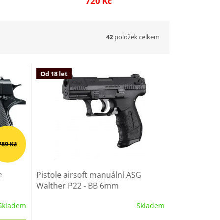
720 Kč
42
položek celkem
Od 18 let
789 Kč
e
Pistole airsoft manuální ASG
Walther P22 - BB 6mm
Skladem
Skladem