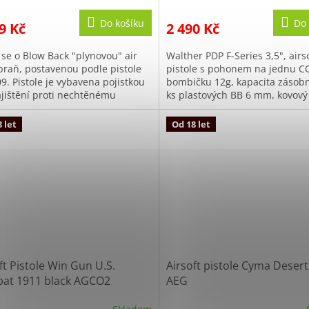
Do košíku
Do 
9 Kč
2 490 Kč
 se o Blow Back "plynovou" air
Walther PDP F-Series 3,5", airs
zbraň, postavenou podle pistole
pistole s pohonem na jednu C
9. Pistole je vybavena pojistkou
bombičku 12g, kapacita zásob
ajištění proti nechtěnému
ks plastových BB 6 mm, kovový
lu. Prodejné od 18 let !!!...
polymerové tělo, MOS příprava 
 let
Od 18 let
ft Pistole Win Gun U.S.
Airsoft pistole Cyma Desert
at 1911 black AGCO2
AEG