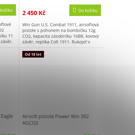
košíku
Do košíku
2 450 Kč
oftové
Win Gun U.S. Combat 1911, airsoftová
O2
pistole s pohonem na bombičku 12g
níku 11
CO2, kapacita zásobníku 16BB, kovový
 závěr,
závěr, replika Colt 1911. Rukojeť v
pro...
imitaci dřeva.
Od 18 let
 Eagle
Airsoft pistole Power Win 302
AGCO2