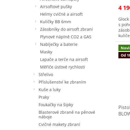
Airsoftové pušky
4 19
Helmy cvičné a airsoft
Glock
Kuličky BB 6mm
s poh
Zásobníky do airsoft zbraní
zásob
kulič
Plynové náplně CO2 a GAS
přípr
Nabíječky a baterie
Novi
Masky
Od 18
Lapače a terče na airsoft
Měřiče úsťové rychlosti
Střelivo
Příslušenství ke zbraním
Kuše a luky
Praky
Foukačky na šipky
Pisto
Blasterové zbraně na pěnové
BLOW
náboje
Cvičné makety zbraní