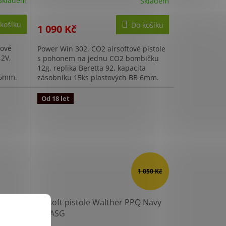
Skladem
Skladem
košíku
Do košíku
1 090 Kč
tové
Power Win 302, CO2 airsoftové pistole
,2V,
s pohonem na jednu CO2 bombičku
12g, replika Beretta 92, kapacita
B 6mm.
zásobníku 15ks plastových BB 6mm.
Od 18 let
1 050 Kč
Airsoft pistole Walther PPQ Navy
Kit ASG
ákup