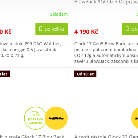
M
BlowBack AGCO2
+ Doprav
zdarma na další nákup
A
Skladem
ěrné
cení
ktu
Do košíku
Do 
0 Kč
4 190 Kč
ftové pistole P99 DAO Walther,
Glock 17 Gen5 Blow Back, airso
ické, energie 0,5 J, zásobník
pistole s pohonem bombičkou
0,20-0,23 g.
CO2 12g a automatickým pos
iček.
závěru BlowBack, zásobník s k
14 plastových BB kuliček 6mm,.
 let
Od 18 let
Z
4 290 Kč
2
D
A
R
ft pistole Glock 17 BlowBack
Airsoft pistole Glock 22 Ge