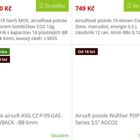
produktu
Do košíku
Do 
0 Kč
749 Kč
je
4,0
 19 Gen5 MOS, airsoftová pistole
Airsoftové pistole 19 eleven C
z
onem bombičkou CO2 12g,
Zone, manuální, energie 0,5 J,
5
ník s kapacitou 18 plastových BB
zásobník 12 ran, 6mm BBs 0,12
hvězdiček.
ek 6mm, kovový závěr s MOS
avou, polymerový...
nka
Od 18 let
 let
le airsoft ASG CZ P-09 GAS
Airsoft pistole Walther PDP
BACK - BB 6mm
Series 3,5" AGCO2
Skladem