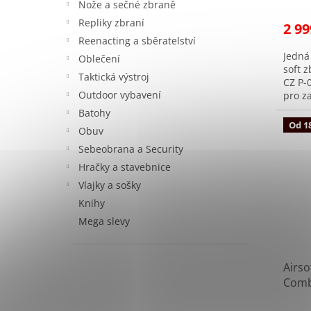
Nože a sečné zbraně
Repliky zbraní
2 99
Reenacting a sběratelství
Jedná
Oblečení
soft 
Taktická výstroj
CZ P-0
Outdoor vybavení
pro z
výstře
Batohy
Od 18
Obuv
Sebeobrana a Security
Hračky a stavebnice
Vlajky a sošky
Knihy
Mega slevy
Airso
Comb