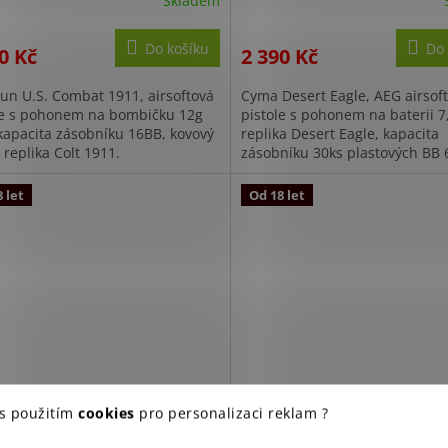
Skladem
Do košíku
Do 
0 Kč
2 390 Kč
un U.S. Combat 1911, airsoftová
Cyma Desert Eagle, AEG airsof
le s pohonem na bombičku 12g
pistole s pohonem na baterii 7
kapacita zásobníku 16BB, kovový
replika Desert Eagle, kapacita
 replika Colt 1911.
zásobníku 30ks plastových B
 let
Od 18 let
ft pistole Walther PDP
Pistole airsoft ASG CZ-75 D
 s použitím
cookies
pro personalizaci reklam ?
act 4" KIT ASG
Compact CO2 - BB 6mm
+
Doprava zdarma na další n