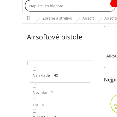
Přejít
na
obsah
Domů
Zbraně a střelivo
Airsoft
Airsoft
Airsoftové pistole
P
AIRS
o
s
t
r
Na skladě
42
Nejpr
a
n
n
Novinka
1
í
p
Tip
0
a
n