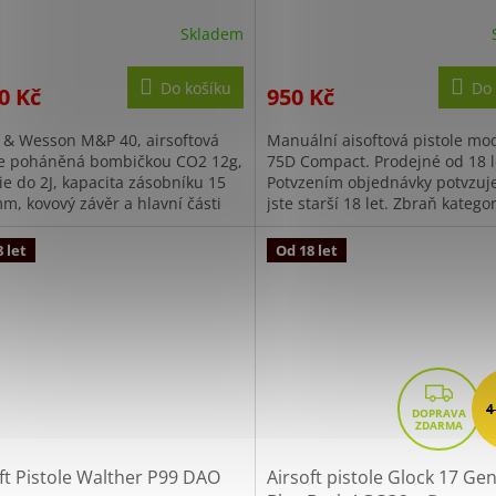
lší nákup
Skladem
Do košíku
Do 
0 Kč
950 Kč
 & Wesson M&P 40, airsoftová
Manuální aisoftová pistole mo
le poháněná bombičkou CO2 12g,
75D Compact. Prodejné od 18 le
ie do 2J, kapacita zásobníku 15
Potvzením objednávky potvzuje
m, kovový závěr a hlavní části
jste starší 18 let. Zbraň kategor
rukojeť z polymeru....
 let
Od 18 let
Z
4
D
A
R
ft Pistole Walther P99 DAO
Airsoft pistole Glock 17 Ge