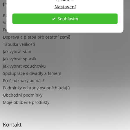
a
Informace pro vás
Nastavení
t
Kontakt
í
Souhlasím
Vrácení zboží a reklamace
Doprava a platba pro ČR
Doprava a platba pro ostatní země
Tabulka velikostí
Jak vybrat stan
Jak vybrat spacák
Jak vybrat vzduchovku
Spolupráce s divadly a filmem
Proč odznaky od nás?
Podmínky ochrany osobních údajů
Obchodní podmínky
Moje oblíbené produkty
Kontakt