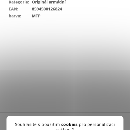
Kategorie
:
Originál armádní
EAN
:
8594500126824
barva
:
MTP
Z
á
Souhlasíte s použitím
cookies
pro personalizaci
p
reklam ?