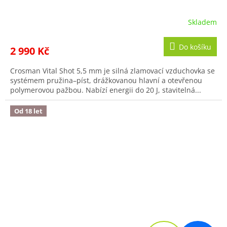
Skladem
Do košíku
2 990 Kč
Crosman Vital Shot 5,5 mm je silná zlamovací vzduchovka se
systémem pružina–píst, drážkovanou hlavní a otevřenou
polymerovou pažbou. Nabízí energii do 20 J, stavitelná...
Od 18 let