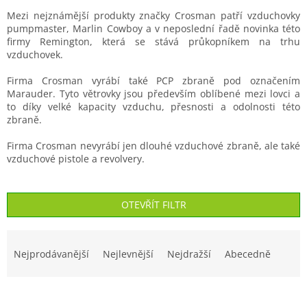
Mezi nejznámější produkty značky Crosman patří vzduchovky
pumpmaster, Marlin Cowboy a v neposlední řadě novinka této
firmy Remington, která se stává průkopníkem na trhu
vzduchovek.
Firma Crosman vyrábí také PCP zbraně pod označením
Marauder. Tyto větrovky jsou především oblíbené mezi lovci a
to díky velké kapacity vzduchu, přesnosti a odolnosti této
zbraně.
Firma Crosman nevyrábí jen dlouhé vzduchové zbraně, ale také
vzduchové pistole a revolvery.
OTEVŘÍT FILTR
Ř
a
Nejprodávanější
Nejlevnější
Nejdražší
Abecedně
z
e
V
n