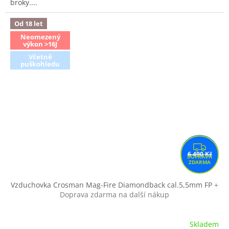
broky....
Od 18 let
Neomezený
výkon >16J
Včetně
puškohledu
Z
6 490 Kč
D
A
R
Vzduchovka Crosman Mag-Fire Diamondback cal.5,5mm FP
+
Doprava zdarma na další nákup
M
A
Skladem