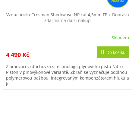
A
R
Vzduchovka Crosman Shockwave NP cal.4,5mm FP
+ Doprava
zdarma na další nákup
M
A
Skladem
Průměrné
hodnocení
produktu
Do košíku
4 490 Kč
je
4,2
Zlamovací vzduchovka s technologií plynového pístu Nitro
z
Piston v plnovýkonové variantě. Zbraň se vyznačuje odolnou
5
polymerovou pažbou, integrovaným kompenzátorem hluku a
hvězdiček.
je...