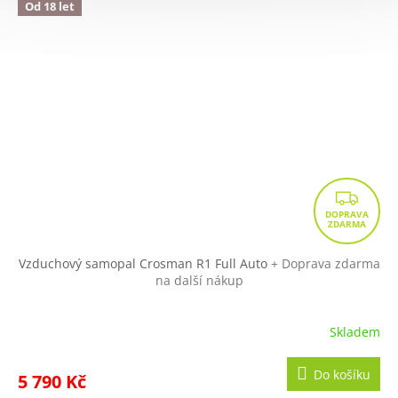
Od 18 let
Z
D
A
R
Vzduchový samopal Crosman R1 Full Auto
+ Doprava zdarma
na další nákup
M
A
Skladem
Do košíku
5 790 Kč