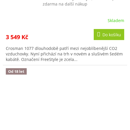
zdarma na další nákup
M
A
Skladem
Do košíku
3 549 Kč
Crosman 1077 dlouhodobě patří mezi nejoblíbenější CO2
vzduchovky. Nyní přichází na trh v novém a slušivém šedém
kabátě. Označení FreeStyle je zcela...
Od 18 let