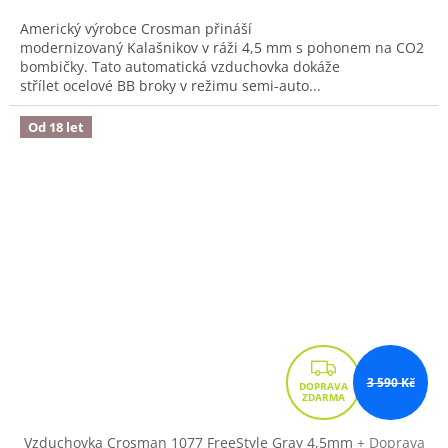
Americký výrobce Crosman přináší
modernizovaný Kalašnikov v ráži 4,5 mm s pohonem na CO2
bombičky. Tato automatická vzduchovka dokáže
střílet ocelové BB broky v režimu semi-auto...
Od 18 let
Z
3 590 Kč
D
A
R
Vzduchovka Crosman 1077 FreeStyle Gray 4,5mm
+ Doprava