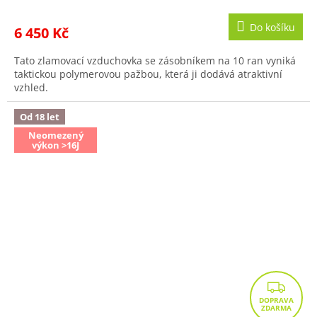
Do košíku
6 450 Kč
Tato zlamovací vzduchovka se zásobníkem na 10 ran vyniká
taktickou polymerovou pažbou, která ji dodává atraktivní
vzhled.
Od 18 let
Neomezený
výkon >16J
Z
D