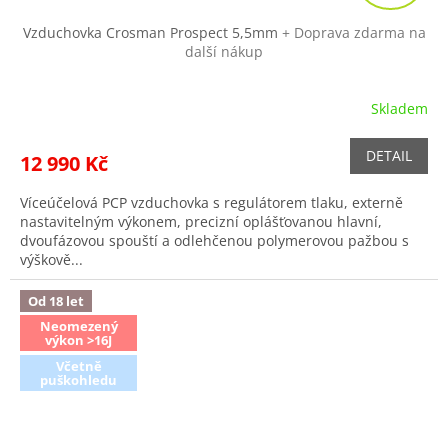
A
R
Vzduchovka Crosman Prospect 5,5mm
+ Doprava zdarma na
další nákup
M
A
Skladem
Průměrné
hodnocení
produktu
DETAIL
12 990 Kč
je
5,0
Víceúčelová PCP vzduchovka s regulátorem tlaku, externě
z
nastavitelným výkonem, precizní oplášťovanou hlavní,
5
dvoufázovou spouští a odlehčenou polymerovou pažbou s
hvězdiček.
výškově...
Od 18 let
Neomezený
výkon >16J
Včetně
puškohledu