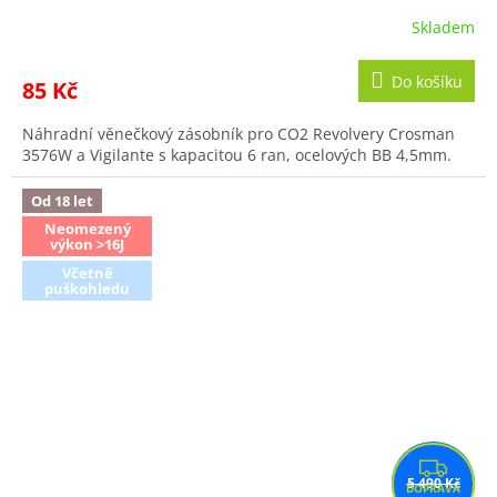
Skladem
Do košíku
85 Kč
Náhradní věnečkový zásobník pro CO2 Revolvery Crosman
3576W a Vigilante s kapacitou 6 ran, ocelových BB 4,5mm.
Od 18 let
Neomezený
výkon >16J
Včetně
puškohledu
Z
5 490 Kč
D