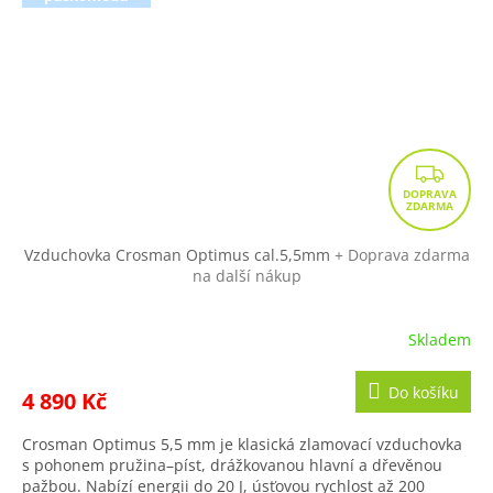
Z
D
A
R
Vzduchovka Crosman Optimus cal.5,5mm
+ Doprava zdarma
na další nákup
M
A
Skladem
Do košíku
4 890 Kč
Crosman Optimus 5,5 mm je klasická zlamovací vzduchovka
s pohonem pružina–píst, drážkovanou hlavní a dřevěnou
pažbou. Nabízí energii do 20 J, úsťovou rychlost až 200