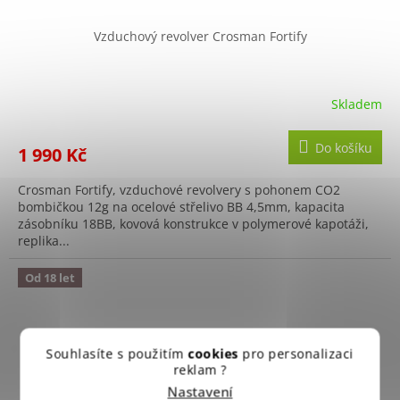
Vzduchový revolver Crosman Fortify
Skladem
Do košíku
1 990 Kč
Crosman Fortify, vzduchové revolvery s pohonem CO2
bombičkou 12g na ocelové střelivo BB 4,5mm, kapacita
zásobníku 18BB, kovová konstrukce v polymerové kapotáži,
replika...
Od 18 let
Souhlasíte s použitím
cookies
pro personalizaci
reklam ?
Nastavení