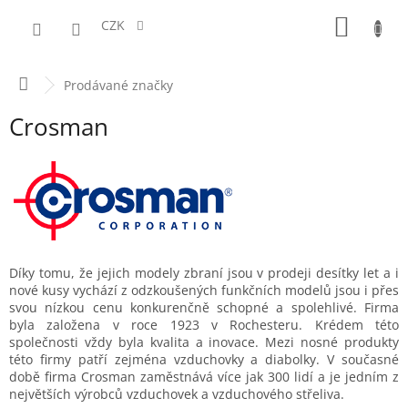
Přejít
NÁKUPN
na
CZK
obsah
KOŠÍK
Domů
Prodávané značky
Crosman
Díky tomu, že jejich modely zbraní jsou v prodeji desítky let a i
nové kusy vychází z odzkoušených funkčních modelů jsou i přes
svou nízkou cenu konkurenčně schopné a spolehlivé.
Firma
byla založena v roce 1923 v Rochesteru. Krédem této
společnosti vždy byla kvalita a inovace. Mezi nosné produkty
této firmy patří zejména vzduchovky a diabolky. V současné
době firma Crosman zaměstnává více jak 300 lidí a je jedním z
největších výrobců vzduchovek a vzduchového střeliva.