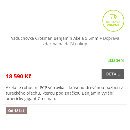
Z
D
A
R
Vzduchovka Crosman Benjamin Akela 5,5mm
+ Doprava
zdarma na další nákup
M
A
Skladem
DETAIL
18 590 Kč
Akela je robustní PCP větrovka s krásnou dřevěnou pažbou z
tureckého ořechu, kterou pod značkou Benjamin vyrábí
americký gigant Crosman.
Od 18 let