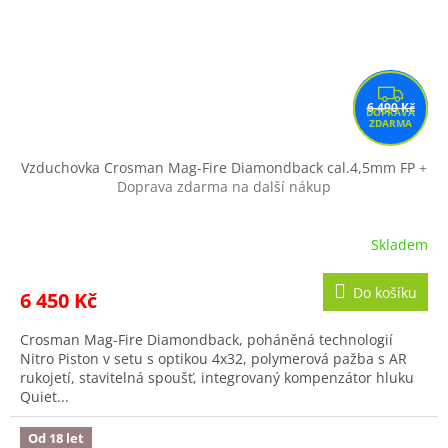
Z
6 490 Kč
D
A
R
Vzduchovka Crosman Mag-Fire Diamondback cal.4,5mm FP
+
Doprava zdarma na další nákup
M
A
Skladem
Do košíku
6 450 Kč
Crosman Mag-Fire Diamondback, poháněná technologií
Nitro Piston v setu s optikou 4x32, polymerová pažba s AR
rukojetí, stavitelná spoušť, integrovaný kompenzátor hluku
Quiet...
Od 18 let