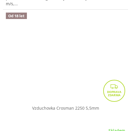
m/s,...
Od 18 let
Z
D
A
R
Vzduchovka Crosman 2250 5,5mm
M
A
Skladem