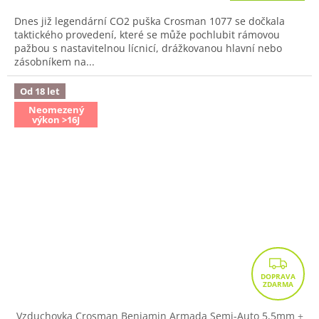
Dnes již legendární CO2 puška Crosman 1077 se dočkala
taktického provedení, které se může pochlubit rámovou
pažbou s nastavitelnou lícnicí, drážkovanou hlavní nebo
zásobníkem na...
Od 18 let
Neomezený
výkon >16J
Z
D
A
R
Vzduchovka Crosman Benjamin Armada Semi-Auto 5,5mm
+