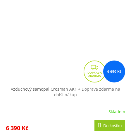
Z
6 690 Kč
D
A
R
Vzduchový samopal Crosman AK1
+ Doprava zdarma na
další nákup
M
A
Skladem
Do košíku
6 390 Kč