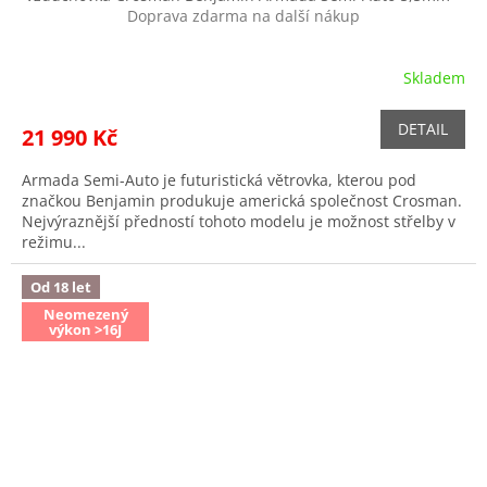
Doprava zdarma na další nákup
M
A
Skladem
DETAIL
21 990 Kč
Armada Semi-Auto je futuristická větrovka, kterou pod
značkou Benjamin produkuje americká společnost Crosman.
Nejvýraznější předností tohoto modelu je možnost střelby v
režimu...
Od 18 let
Neomezený
výkon >16J