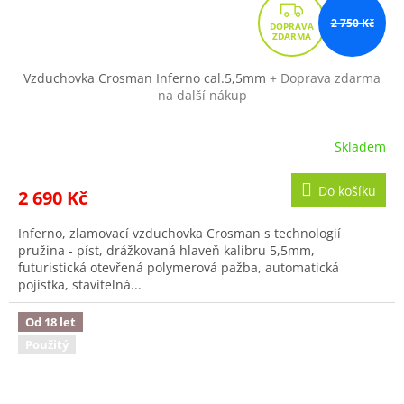
Z
2 750 Kč
D
A
R
Vzduchovka Crosman Inferno cal.5,5mm
+ Doprava zdarma
na další nákup
M
A
Skladem
Do košíku
2 690 Kč
Inferno, zlamovací vzduchovka Crosman s technologií
pružina - píst, drážkovaná hlaveň kalibru 5,5mm,
futuristická otevřená polymerová pažba, automatická
pojistka, stavitelná...
Od 18 let
Použitý