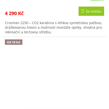
Do košíku
4 290 Kč
Crosman 2250 – CO2 karabina s lehkou syntetickou pažbou,
drážkovanou hlavní a možností montáže optiky, vhodná pro
rekreační a terčovou střelbu.
Od 18 let