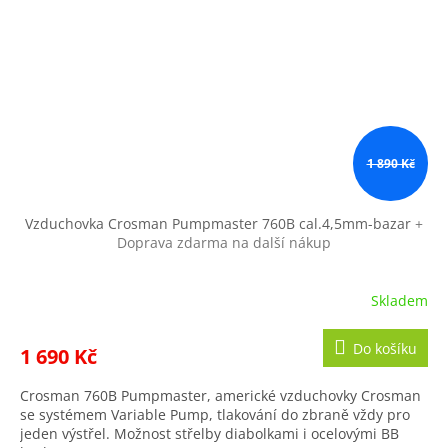
1 890 Kč
Vzduchovka Crosman Pumpmaster 760B cal.4,5mm-bazar
+
Doprava zdarma na další nákup
Skladem
Do košíku
1 690 Kč
Crosman 760B Pumpmaster, americké vzduchovky Crosman
se systémem Variable Pump, tlakování do zbraně vždy pro
jeden výstřel. Možnost střelby diabolkami i ocelovými BB