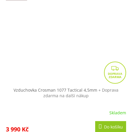
Z
D
A
R
Vzduchovka Crosman 1077 Tactical 4,5mm
+ Doprava
zdarma na další nákup
M
A
Skladem
Do košíku
3 990 Kč