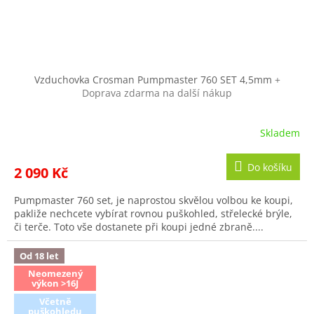
Vzduchovka Crosman Pumpmaster 760 SET 4,5mm
+
Doprava zdarma na další nákup
Skladem
Průměrné
hodnocení
produktu
Do košíku
2 090 Kč
je
3,4
Pumpmaster 760 set, je naprostou skvělou volbou ke koupi,
z
pakliže nechcete vybírat rovnou puškohled, střelecké brýle,
5
či terče. Toto vše dostanete při koupi jedné zbraně....
hvězdiček.
Od 18 let
Neomezený
výkon >16J
Včetně
puškohledu