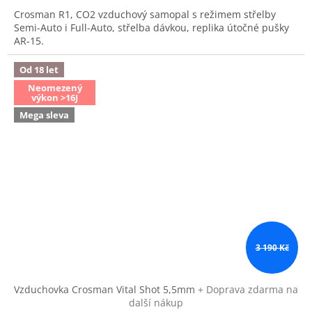
Crosman R1, CO2 vzduchový samopal s režimem střelby
Semi-Auto i Full-Auto, střelba dávkou, replika útočné pušky
AR-15.
Od 18 let
Neomezený
výkon >16J
Mega sleva
3 190 Kč
Vzduchovka Crosman Vital Shot 5,5mm
+ Doprava zdarma na
další nákup