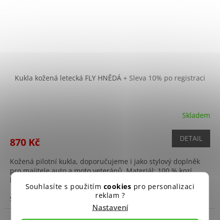
Kukla kožená letecká FLY HNĚDÁ
+ Sleva 10% po registraci
Skladem
DETAIL
870 Kč
Kožená pilotní kukla, doporučujeme i jako stylový doplněk
pro majitele auto a moto veteránů. Materiál: 100 % kozí
kůže, podšívka: 100 % bavlna.
Souhlasíte s použitím
cookies
pro personalizaci
reklam ?
S
M
L
XL
XXL
3XL
Nastavení