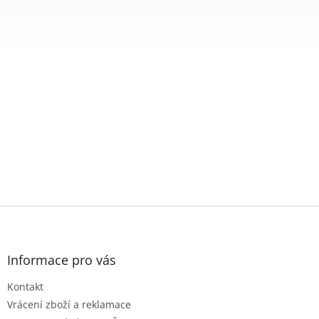
Z
á
p
a
Informace pro vás
t
Kontakt
í
Vrácení zboží a reklamace