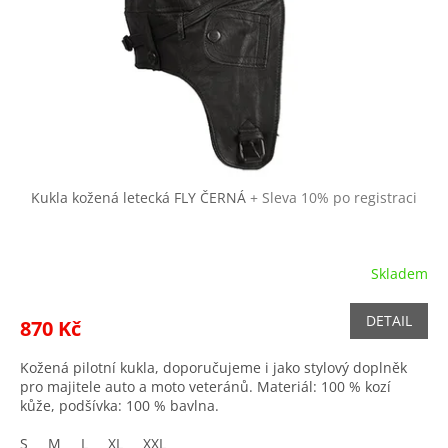
r
ů
o
d
u
k
t
ů
Kukla kožená letecká FLY ČERNÁ
+ Sleva 10% po registraci
Skladem
DETAIL
870 Kč
Kožená pilotní kukla, doporučujeme i jako stylový doplněk
pro majitele auto a moto veteránů. Materiál: 100 % kozí
kůže, podšívka: 100 % bavlna.
S
M
L
XL
XXL