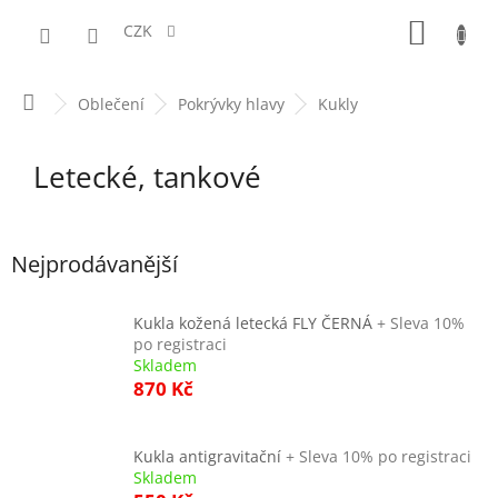
Přejít
NÁKUPN
na
CZK
obsah
KOŠÍK
Domů
Oblečení
Pokrývky hlavy
Kukly
Letecké, tankové
Nejprodávanější
Kukla kožená letecká FLY ČERNÁ
+ Sleva 10%
po registraci
Skladem
870 Kč
Kukla antigravitační
+ Sleva 10% po registraci
Skladem