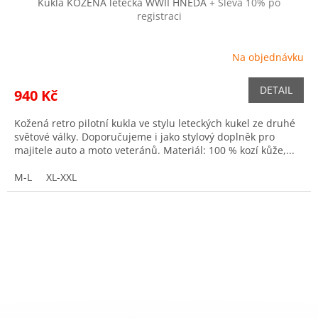
Kukla KOŽENÁ letecká WWII HNĚDÁ
+ Sleva 10% po
registraci
Na objednávku
DETAIL
940 Kč
Kožená retro pilotní kukla ve stylu leteckých kukel ze druhé
světové války. Doporučujeme i jako stylový doplněk pro
majitele auto a moto veteránů. Materiál: 100 % kozí kůže,...
M-L
XL-XXL