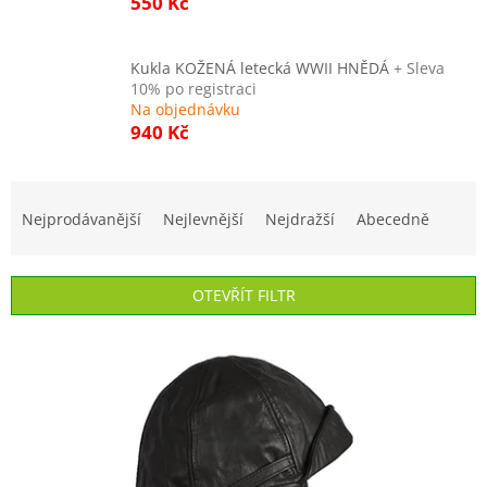
550 Kč
Kukla KOŽENÁ letecká WWII HNĚDÁ
+ Sleva
10% po registraci
Na objednávku
940 Kč
Ř
a
Nejprodávanější
Nejlevnější
Nejdražší
Abecedně
z
e
n
OTEVŘÍT FILTR
í
p
V
r
ý
o
p
d
i
u
s
k
p
t